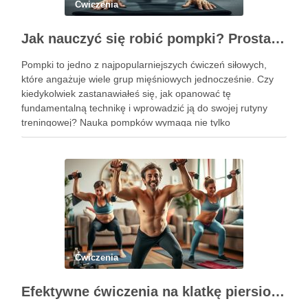
Ćwiczenia
Jak nauczyć się robić pompki? Prosta technika dla początkujących
Pompki to jedno z najpopularniejszych ćwiczeń siłowych,
które angażuje wiele grup mięśniowych jednocześnie. Czy
kiedykolwiek zastanawiałeś się, jak opanować tę
fundamentalną technikę i wprowadzić ją do swojej rutyny
treningowej? Nauka pompków wymaga nie tylko
determinacji, ale także zrozumienia poprawnej formy i
progresji, aby uniknąć kontuzji i osiągnąć zamierzone efekty.
Dzięki …
Ćwiczenia
Efektywne ćwiczenia na klatkę piersiową w domu – przewodnik po treningu