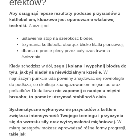
efektów?
Aby osiągnąć lepsze rezultaty podczas przysiadów z
kettlebellem, kluczowe jest opanowanie właściwej
techniki.
Zacznij od:
ustawienia stóp na szerokość bioder,
trzymania kettlebella oburącz blisko klatki piersiowej,
dbania o proste plecy przez cały czas trwania
ćwiczenia.
Kiedy schodzisz w dół,
zegnij kolana i wypchnij biodra do
tyłu, jakbyś siadał na niewidzialnym krześle.
W
najniższym punkcie uda powinny znajdować się równolegle
do podłoża, co skutkuje zaangażowaniem mięśni ud oraz
pośladków. Dodatkowo
nie zapomnij o napięciu mięśni
brzucha; to pomoże utrzymać stabilność ciała.
Systematyczne wykonywanie przysiadów z kettlem
zwiększa intensywność Twojego treningu i przyczynia
się do wzrostu siły oraz wytrzymałości mięśniowej.
W
miarę postępów możesz wprowadzać różne formy progresji,
takie jak: