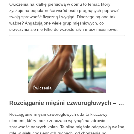
Ćwiczenia na klatkę piersiową w domu to temat, który
zyskuje na popularności wśród osób pragnących poprawić
swoją sprawność fizyczną i wygląd. Dlaczego są one tak
ważne? Angażują one wiele grup mięśniowych, co
przyczynia się nie tylko do wzrostu siły i masy mięśniowej,
ale także do poprawy postawy ciała oraz wydolności …
Ćwiczenia
Rozciąganie mięśni czworogłowych – klucz do zdrowych kolan
Rozciąganie mięśni czworogłowych uda to kluczowy
element, który może znacząco wpłynąć na zdrowie i
sprawność naszych kolan. Te silne mięśnie odgrywają ważną
rolę w wielu codziennych ruchach, od chodzenia po