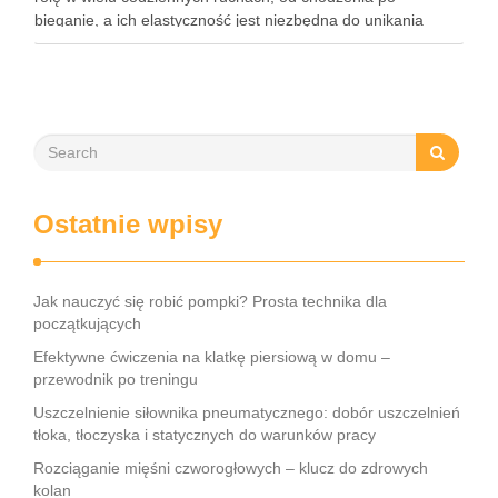
bieganie, a ich elastyczność jest niezbędna do unikania
kontuzji. Niezależnie od tego, czy jesteś zapalonym
sportowcem, czy po prostu dbasz …
Ostatnie wpisy
Jak nauczyć się robić pompki? Prosta technika dla
początkujących
Efektywne ćwiczenia na klatkę piersiową w domu –
przewodnik po treningu
Uszczelnienie siłownika pneumatycznego: dobór uszczelnień
tłoka, tłoczyska i statycznych do warunków pracy
Rozciąganie mięśni czworogłowych – klucz do zdrowych
kolan