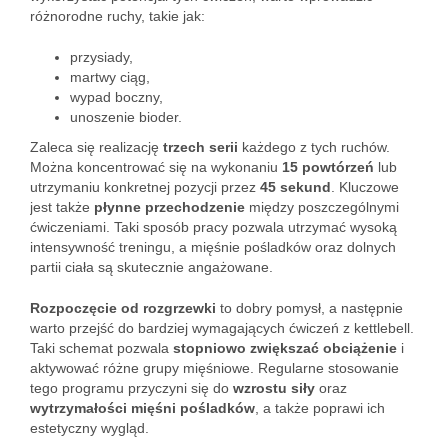
różnorodne ruchy, takie jak:
przysiady,
martwy ciąg,
wypad boczny,
unoszenie bioder.
Zaleca się realizację
trzech serii
każdego z tych ruchów.
Można koncentrować się na wykonaniu
15 powtórzeń
lub
utrzymaniu konkretnej pozycji przez
45 sekund
. Kluczowe
jest także
płynne przechodzenie
między poszczególnymi
ćwiczeniami. Taki sposób pracy pozwala utrzymać wysoką
intensywność treningu, a mięśnie pośladków oraz dolnych
partii ciała są skutecznie angażowane.
Rozpoczęcie od rozgrzewki
to dobry pomysł, a następnie
warto przejść do bardziej wymagających ćwiczeń z kettlebell.
Taki schemat pozwala
stopniowo zwiększać obciążenie
i
aktywować różne grupy mięśniowe. Regularne stosowanie
tego programu przyczyni się do
wzrostu siły
oraz
wytrzymałości mięśni pośladków
, a także poprawi ich
estetyczny wygląd.