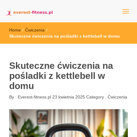
everest-fitness.pl
Home
/
Ćwiczenia
/
Skuteczne ćwiczenia na pośladki z kettlebell w domu
Skuteczne ćwiczenia na
pośladki z kettlebell w
domu
By :
Everest-fitness.pl
23 kwietnia 2025
Category :
Ćwiczenia