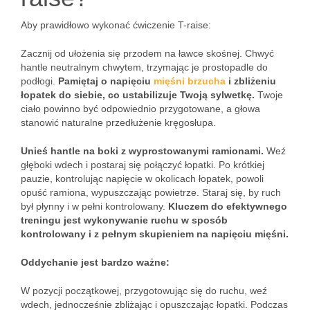
Aby prawidłowo wykonać ćwiczenie T-raise:
Zacznij od ułożenia się przodem na ławce skośnej. Chwyć
hantle neutralnym chwytem, trzymając je prostopadle do
podłogi.
Pamiętaj o napięciu
mięśni brzucha
i zbliżeniu
łopatek do siebie, co ustabilizuje Twoją sylwetkę.
Twoje
ciało powinno być odpowiednio przygotowane, a głowa
stanowić naturalne przedłużenie kręgosłupa.
Unieś hantle na boki z wyprostowanymi ramionami.
Weź
głęboki wdech i postaraj się połączyć łopatki. Po krótkiej
pauzie, kontrolując napięcie w okolicach łopatek, powoli
opuść ramiona, wypuszczając powietrze. Staraj się, by ruch
był płynny i w pełni kontrolowany.
Kluczem do efektywnego
treningu jest wykonywanie ruchu w sposób
kontrolowany i z pełnym skupieniem na napięciu mięśni.
Oddychanie jest bardzo ważne:
W pozycji początkowej, przygotowując się do ruchu, weź
wdech, jednocześnie zbliżając i opuszczając łopatki. Podczas