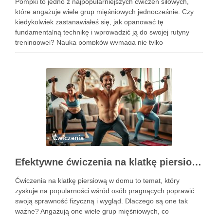
Pompki to jedno z najpopularniejszych ćwiczeń siłowych,
które angażuje wiele grup mięśniowych jednocześnie. Czy
kiedykolwiek zastanawiałeś się, jak opanować tę
fundamentalną technikę i wprowadzić ją do swojej rutyny
treningowej? Nauka pompków wymaga nie tylko
determinacji, ale także zrozumienia poprawnej formy i
progresji, aby uniknąć kontuzji i osiągnąć zamierzone efekty.
Dzięki …
Ćwiczenia
Efektywne ćwiczenia na klatkę piersiową w domu – przewodnik po treningu
Ćwiczenia na klatkę piersiową w domu to temat, który
zyskuje na popularności wśród osób pragnących poprawić
swoją sprawność fizyczną i wygląd. Dlaczego są one tak
ważne? Angażują one wiele grup mięśniowych, co