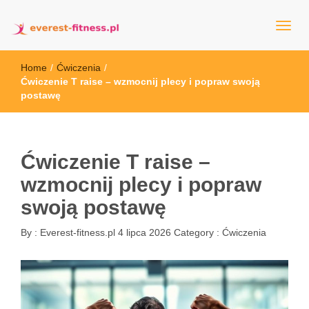
everest-fitness.pl
Home
/
Ćwiczenia
/
Ćwiczenie T raise – wzmocnij plecy i popraw swoją
postawę
Ćwiczenie T raise –
wzmocnij plecy i popraw
swoją postawę
By :
Everest-fitness.pl
4 lipca 2026
Category :
Ćwiczenia