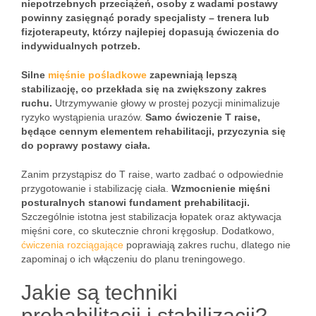
niepotrzebnych przeciążeń, osoby z wadami postawy
powinny zasięgnąć porady specjalisty – trenera lub
fizjoterapeuty, którzy najlepiej dopasują ćwiczenia do
indywidualnych potrzeb.
Silne
mięśnie pośladkowe
zapewniają lepszą
stabilizację, co przekłada się na zwiększony zakres
ruchu.
Utrzymywanie głowy w prostej pozycji minimalizuje
ryzyko wystąpienia urazów.
Samo ćwiczenie T raise,
będące cennym elementem rehabilitacji, przyczynia się
do poprawy postawy ciała.
Zanim przystąpisz do T raise, warto zadbać o odpowiednie
przygotowanie i stabilizację ciała.
Wzmocnienie mięśni
posturalnych stanowi fundament prehabilitacji.
Szczególnie istotna jest stabilizacja łopatek oraz aktywacja
mięśni core, co skutecznie chroni kręgosłup. Dodatkowo,
ćwiczenia rozciągające
poprawiają zakres ruchu, dlatego nie
zapominaj o ich włączeniu do planu treningowego.
Jakie są techniki
prehabilitacji i stabilizacji?