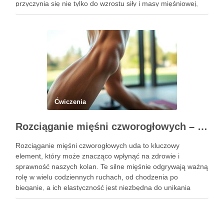
przyczynia się nie tylko do wzrostu siły i masy mięśniowej,
ale także do poprawy postawy ciała oraz wydolności …
Ćwiczenia
Rozciąganie mięśni czworogłowych – klucz do zdrowych kolan
Rozciąganie mięśni czworogłowych uda to kluczowy
element, który może znacząco wpłynąć na zdrowie i
sprawność naszych kolan. Te silne mięśnie odgrywają ważną
rolę w wielu codziennych ruchach, od chodzenia po
bieganie, a ich elastyczność jest niezbędna do unikania
kontuzji. Niezależnie od tego, czy jesteś zapalonym
sportowcem, czy po prostu dbasz …