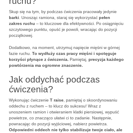
ruchu?
Skup się na tym, by podczas ćwiczenia pracowały jedynie
barki
. Unosząc ramiona, staraj się wykorzystać
pełen
zakres ruchu
– to kluczowe dla efektywności. Po osiągnięciu
szczytowego punktu, opuść je powoli, wracając do pozycji
początkowej.
Dodatkowo, na moment, utrzymuj napięcie mięśni w górnej
fazie ruchu.
To wydłuży czas pracy mięśni i spotęguje
korzyści płynące z ćwiczenia.
Pamiętaj,
precyzja każdego
powtórzenia ma ogromne znaczenie.
Jak oddychać podczas
ćwiczenia?
Wykonując ćwiczenie
T raise
, pamiętaj o skoordynowaniu
oddechu z ruchem – to klucz do sukcesu! Wraz z
unoszeniem ramion i otwieraniem klatki piersiowej, wypuść
powietrze, co znacząco ułatwi ci to zadanie. Następnie,
powracając do pozycji wyjściowej, nabierz powietrza.
Odpowiedni oddech nie tylko stabilizuje twoje ciało, ale