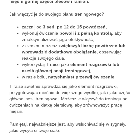
mięśni górnej części pleców i ramion.
Jak włączyć je do swojego planu treningowego?
zacznij od
3 serii po 12 do 15 powtórzeń
,
wykonuj ćwiczenie
powoli i z pełną kontrolą
, aby
zmaksymalizować jego efektywność,
z czasem możesz
zwiększyć liczbę powtórzeń lub
wprowadzić dodatkowe obciążenie
, obserwując
reakcje swojego ciała,
wykorzystaj T raise jako
element rozgrzewki lub
część głównej sesji treningowej
,
w razie bólu,
natychmiast przerwij ćwiczenie
.
T raise świetnie sprawdza się jako element rozgrzewki,
przygotowując mięśnie do większego wysiłku, jak i jako część
głównej sesji treningowej. Możesz je włączyć do treningu po
ćwiczeniach na klatkę piersiową, aby zrównoważyć pracę
mięśni.
Pamiętaj, najważniejsze jest, aby wsłuchiwać się w sygnały,
jakie wysyła ci twoje ciało.