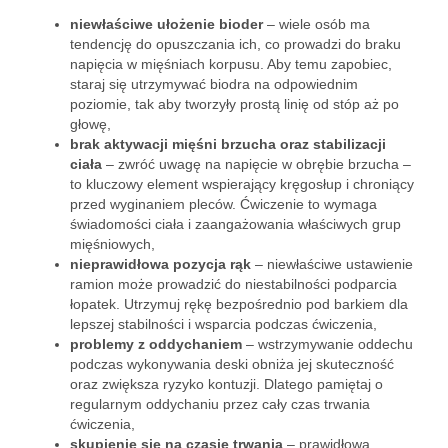
niewłaściwe ułożenie bioder
– wiele osób ma
tendencję do opuszczania ich, co prowadzi do braku
napięcia w mięśniach korpusu. Aby temu zapobiec,
staraj się utrzymywać biodra na odpowiednim
poziomie, tak aby tworzyły prostą linię od stóp aż po
głowę,
brak aktywacji mięśni brzucha oraz stabilizacji
ciała
– zwróć uwagę na napięcie w obrębie brzucha –
to kluczowy element wspierający kręgosłup i chroniący
przed wyginaniem pleców. Ćwiczenie to wymaga
świadomości ciała i zaangażowania właściwych grup
mięśniowych,
nieprawidłowa pozycja rąk
– niewłaściwe ustawienie
ramion może prowadzić do niestabilności podparcia
łopatek. Utrzymuj rękę bezpośrednio pod barkiem dla
lepszej stabilności i wsparcia podczas ćwiczenia,
problemy z oddychaniem
– wstrzymywanie oddechu
podczas wykonywania deski obniża jej skuteczność
oraz zwiększa ryzyko kontuzji. Dlatego pamiętaj o
regularnym oddychaniu przez cały czas trwania
ćwiczenia,
skupienie się na czasie trwania
– prawidłowa