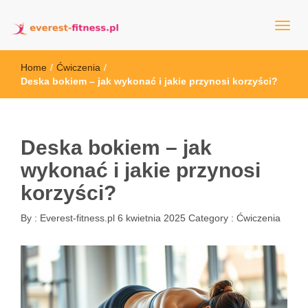
everest-fitness.pl
Home
/
Ćwiczenia
/
Deska bokiem – jak wykonać i jakie przynosi korzyści?
Deska bokiem – jak
wykonać i jakie przynosi
korzyści?
By :
Everest-fitness.pl
6 kwietnia 2025
Category :
Ćwiczenia