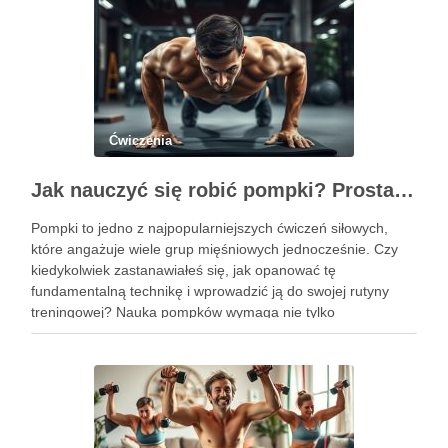
Ćwiczenia
Jak nauczyć się robić pompki? Prosta technika dla początkujących
Pompki to jedno z najpopularniejszych ćwiczeń siłowych,
które angażuje wiele grup mięśniowych jednocześnie. Czy
kiedykolwiek zastanawiałeś się, jak opanować tę
fundamentalną technikę i wprowadzić ją do swojej rutyny
treningowej? Nauka pompków wymaga nie tylko
determinacji, ale także zrozumienia poprawnej formy i
progresji, aby uniknąć kontuzji i osiągnąć zamierzone efekty.
Dzięki …