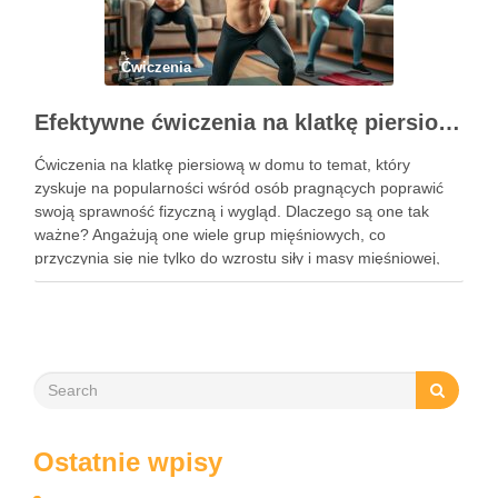
Ćwiczenia
Efektywne ćwiczenia na klatkę piersiową w domu – przewodnik po treningu
Ćwiczenia na klatkę piersiową w domu to temat, który
zyskuje na popularności wśród osób pragnących poprawić
swoją sprawność fizyczną i wygląd. Dlaczego są one tak
ważne? Angażują one wiele grup mięśniowych, co
przyczynia się nie tylko do wzrostu siły i masy mięśniowej,
ale także do poprawy postawy ciała oraz wydolności …
Ostatnie wpisy