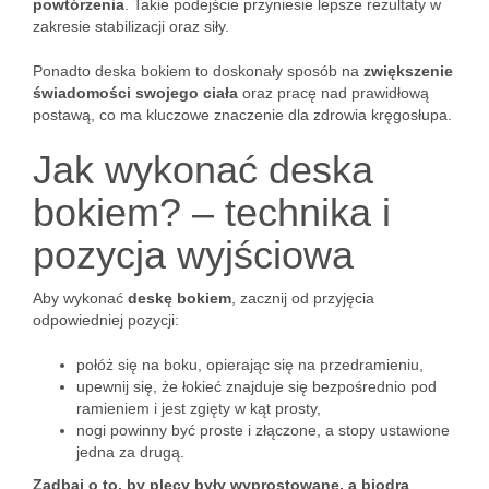
powtórzenia
. Takie podejście przyniesie lepsze rezultaty w
zakresie stabilizacji oraz siły.
Ponadto deska bokiem to doskonały sposób na
zwiększenie
świadomości swojego ciała
oraz pracę nad prawidłową
postawą, co ma kluczowe znaczenie dla zdrowia kręgosłupa.
Jak wykonać deska
bokiem? – technika i
pozycja wyjściowa
Aby wykonać
deskę bokiem
, zacznij od przyjęcia
odpowiedniej pozycji:
połóż się na boku, opierając się na przedramieniu,
upewnij się, że łokieć znajduje się bezpośrednio pod
ramieniem i jest zgięty w kąt prosty,
nogi powinny być proste i złączone, a stopy ustawione
jedna za drugą.
Zadbaj o to, by plecy były wyprostowane, a biodra