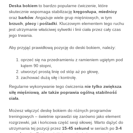
Deska bokiem
to bardzo popularne ćwiczenie, które
skutecznie wspomaga stabilizację
kręgosłupa
,
miednicy
oraz
barków
. Angażuje wiele grup mięśniowych, w tym
brzuch
,
plecy
i
pośladki
. Kluczowym elementem tego ruchu
jest utrzymanie właściwej sylwetki i linii ciała przez cały czas
jego trwania.
Aby przyjąć prawidłową pozycję do deski bokiem, należy:
oprzeć się na przedramieniu z ramieniem ugiętym pod
kątem 90 stopni,
utworzyć prostą linię od stóp aż po głowę,
zachować dużą siłę i kontrolę.
Regularne wykonywanie tego ćwiczenia
nie tylko zwiększa
siłę mięśniową
,
ale także poprawia ogólną stabilność
ciała
.
Możesz włączyć deskę bokiem do różnych programów
treningowych – świetnie sprawdzi się zarówno jako element
rozgrzewki, jak i końcowa część sesji siłowej. Warto dążyć do
utrzymania tej pozycji przez
15-45 sekund
w seriach po
3-4