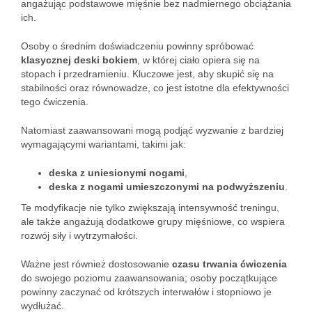
angażując podstawowe mięśnie bez nadmiernego obciążania
ich.
Osoby o średnim doświadczeniu powinny spróbować
klasycznej deski bokiem
, w której ciało opiera się na
stopach i przedramieniu. Kluczowe jest, aby skupić się na
stabilności oraz równowadze, co jest istotne dla efektywności
tego ćwiczenia.
Natomiast zaawansowani mogą podjąć wyzwanie z bardziej
wymagającymi wariantami, takimi jak:
deska z uniesionymi nogami
,
deska z nogami umieszczonymi na podwyższeniu
.
Te modyfikacje nie tylko zwiększają intensywność treningu,
ale także angażują dodatkowe grupy mięśniowe, co wspiera
rozwój siły i wytrzymałości.
Ważne jest również dostosowanie
czasu trwania ćwiczenia
do swojego poziomu zaawansowania; osoby początkujące
powinny zaczynać od krótszych interwałów i stopniowo je
wydłużać.