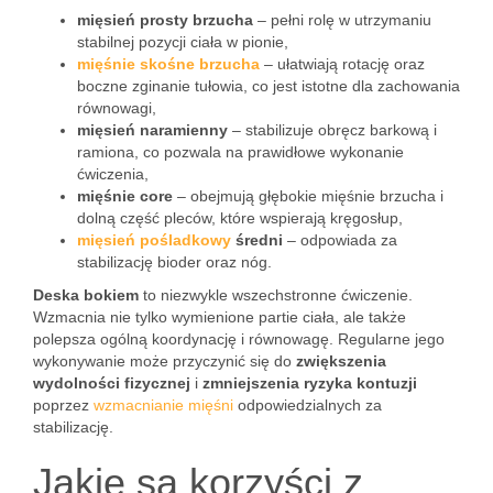
mięsień prosty brzucha
– pełni rolę w utrzymaniu
stabilnej pozycji ciała w pionie,
mięśnie skośne brzucha
– ułatwiają rotację oraz
boczne zginanie tułowia, co jest istotne dla zachowania
równowagi,
mięsień naramienny
– stabilizuje obręcz barkową i
ramiona, co pozwala na prawidłowe wykonanie
ćwiczenia,
mięśnie core
– obejmują głębokie mięśnie brzucha i
dolną część pleców, które wspierają kręgosłup,
mięsień pośladkowy
średni
– odpowiada za
stabilizację bioder oraz nóg.
Deska bokiem
to niezwykle wszechstronne ćwiczenie.
Wzmacnia nie tylko wymienione partie ciała, ale także
polepsza ogólną koordynację i równowagę. Regularne jego
wykonywanie może przyczynić się do
zwiększenia
wydolności fizycznej
i
zmniejszenia ryzyka kontuzji
poprzez
wzmacnianie mięśni
odpowiedzialnych za
stabilizację.
Jakie są korzyści z