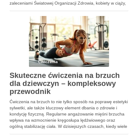
zaleceniami Światowej Organizacji Zdrowia, kobiety w ciąży,
które nie mają przeciwwskazań zdrowotnych, powinny
angażować się w umiarkowane ćwiczenia, które …
Ćwiczenia
Skuteczne ćwiczenia na brzuch
dla dziewczyn – kompleksowy
przewodnik
Ćwiczenia na brzuch to nie tylko sposób na poprawę estetyki
sylwetki, ale także kluczowy element dbania o zdrowie i
kondycję fizyczną. Regularne angażowanie mięśni brzucha
wpływa na wzmocnienie kręgosłupa lędźwiowego oraz
ogólną stabilizację ciała. W dzisiejszych czasach, kiedy wiele
osób poszukuje efektywnych metod treningowych, ćwiczenia