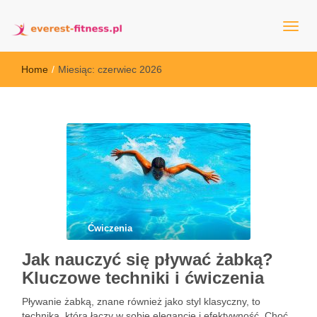
everest-fitness.pl
Home
/
Miesiąc:
czerwiec 2026
Ćwiczenia
Jak nauczyć się pływać żabką?
Kluczowe techniki i ćwiczenia
Pływanie żabką, znane również jako styl klasyczny, to
technika, która łączy w sobie elegancję i efektywność. Choć