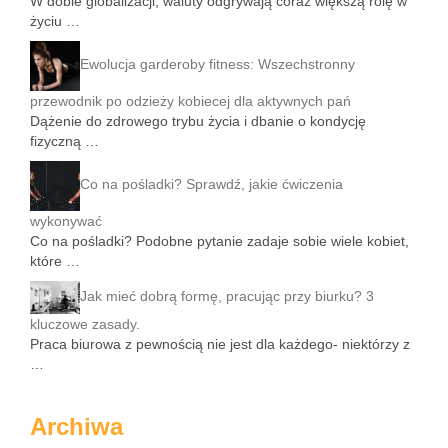
W dobie globalizacji, waluty odgrywają coraz większą rolę w
życiu …
Ewolucja garderoby fitness: Wszechstronny
przewodnik po odzieży kobiecej dla aktywnych pań
Dążenie do zdrowego trybu życia i dbanie o kondycję
fizyczną …
Co na pośladki? Sprawdź, jakie ćwiczenia
wykonywać
Co na pośladki? Podobne pytanie zadaje sobie wiele kobiet,
które …
Jak mieć dobrą formę, pracując przy biurku? 3
kluczowe zasady.
Praca biurowa z pewnością nie jest dla każdego- niektórzy z
…
Archiwa