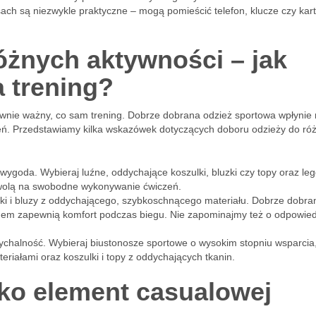
nsach są niezwykle praktyczne – mogą pomieścić telefon, klucze czy kar
różnych aktywności – jak
a trening?
wnie ważny, co sam trening. Dobrze dobrana odzież sportowa wpłynie
eń. Przedstawiamy kilka wskazówek dotyczących doboru odzieży do ró
ię wygoda. Wybieraj luźne, oddychające koszulki, bluzki czy topy oraz le
zwolą na swobodne wykonywanie ćwiczeń.
ulki i bluzy z oddychającego, szybkoschnącego materiału. Dobrze dobra
anem zapewnią komfort podczas biegu. Nie zapominajmy też o odpowie
oddychalność. Wybieraj biustonosze sportowe o wysokim stopniu wsparcia
riałami oraz koszulki i topy z oddychających tkanin.
ko element casualowej