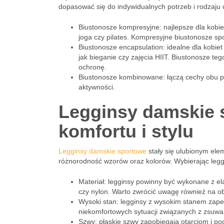
dopasować się do indywidualnych potrzeb i rodzaju 
Biustonosze kompresyjne: najlepsze dla kobiet
joga czy pilates. Kompresyjne biustonosze spo
Biustonosze encapsulation: idealne dla kobiet
jak bieganie czy zajęcia HIIT. Biustonosze teg
ochronę.
Biustonosze kombinowane: łączą cechy obu p
aktywności.
Legginsy damskie 
komfortu i stylu
Legginsy damskie sportowe
stały się ulubionym elem
różnorodność wzorów oraz kolorów. Wybierając legg
Materiał: legginsy powinny być wykonane z el
czy nylon. Warto zwrócić uwagę również na o
Wysoki stan: legginsy z wysokim stanem zapew
niekomfortowych sytuacji związanych z zsuwa
Szwy: płaskie szwy zapobiegają otarciom i p