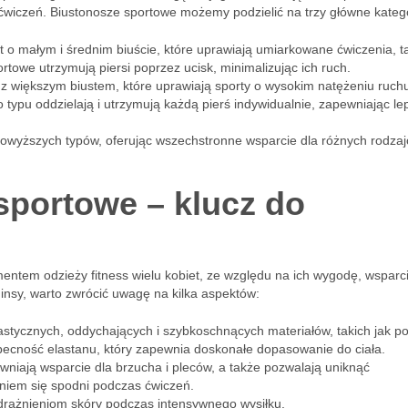
ćwiczeń. Biustonosze sportowe możemy podzielić na trzy główne katego
 o małym i średnim biuście, które uprawiają umiarkowane ćwiczenia, ta
rtowe utrzymują piersi poprzez ucisk, minimalizując ich ruch.
 z większym biustem, które uprawiają sporty o wysokim natężeniu ruchu
o typu oddzielają i utrzymują każdą pierś indywidualnie, zapewniając le
owyższych typów, oferując wszechstronne wsparcie dla różnych rodza
sportowe – klucz do
entem odzieży fitness wielu kobiet, ze względu na ich wygodę, wsparci
insy, warto zwrócić uwagę na kilka aspektów:
astycznych, oddychających i szybkoschnących materiałów, takich jak po
becność elastanu, który zapewnia doskonałe dopasowanie do ciała.
niają wsparcie dla brzucha i pleców, a także pozwalają uniknąć
niem się spodni podczas ćwiczeń.
odrażnieniom skóry podczas intensywnego wysiłku.