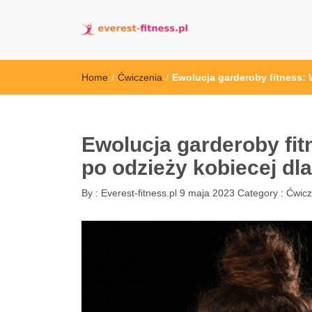
everest-fitness.
Home
/
Ćwiczenia
/
Ewolucja garderoby fitness:
Ewolucja garderoby fi
po odzieży kobiecej dl
By :
Everest-fitness.pl
9 maja 2023
Category :
Ćwicz