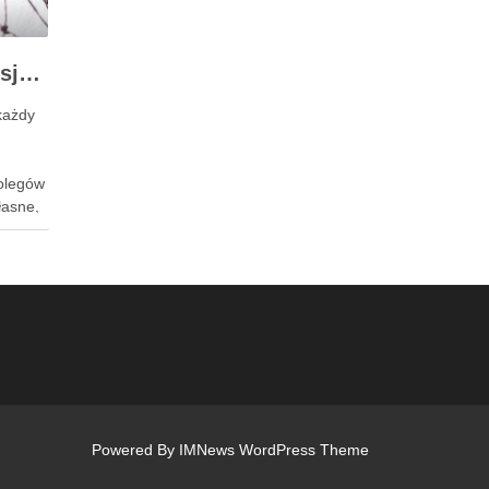
Jak radzić sobie z presją na boisku?
każdy
kolegów
łasne,
ać
zyć
 tymi
ch
Powered By
IMNews WordPress Theme