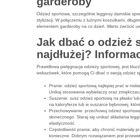
garderoby
Odzież sportowa, szczególnie legginsy damskie spor
stylizacji. W połączeniu z luźnymi koszulkami, dłu
elementem garderoby na co dzień. Warto zwrócić uwa
Jak dbać o odzież s
najdłużej? Informa
Prawidłowa pielęgnacja odzieży sportowej, jest klucz
wskazówek, które pomogą Ci dbać o swoją odzież s
Pranie: odzież sportową najlepiej prać w nisk
Unikaj stosowania wybielaczy oraz zmiękczacz
Suszenie: susz odzież sportową na płasko lub
na kaloryferze lub w suszarce bębnowej, które
Przechowywanie: przechowuj odzież sportową 
słonecznego. Staraj się unikać składania leg
elastyczność.
Częstotliwość prania: aby chronić materiały 
konieczne. Dobrym rozwiązaniem jest przewie