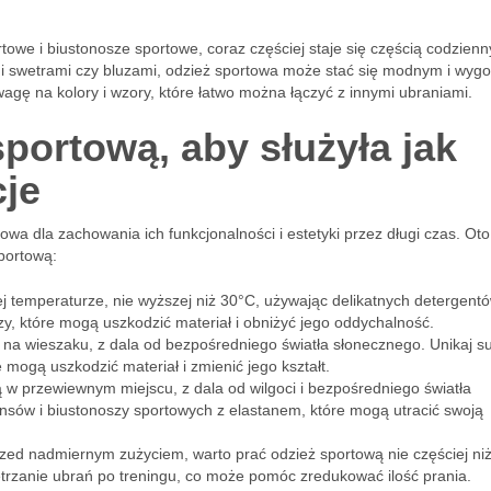
towe i biustonosze sportowe, coraz częściej staje się częścią codzien
gimi swetrami czy bluzami, odzież sportowa może stać się modnym i wy
gę na kolory i wzory, które łatwo można łączyć z innymi ubraniami.
portową, aby służyła jak
cje
owa dla zachowania ich funkcjonalności i estetyki przez długi czas. Oto 
portową:
iej temperaturze, nie wyższej niż 30°C, używając delikatnych detergentó
y, które mogą uszkodzić materiał i obniżyć jego oddychalność.
 na wieszaku, z dala od bezpośredniego światła słonecznego. Unikaj s
 mogą uszkodzić materiał i zmienić jego kształt.
w przewiewnym miejscu, z dala od wilgoci i bezpośredniego światła
ginsów i biustonoszy sportowych z elastanem, które mogą utracić swoją
przed nadmiernym zużyciem, warto prać odzież sportową nie częściej ni
trzanie ubrań po treningu, co może pomóc zredukować ilość prania.