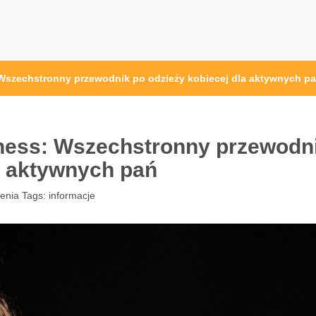
pl
 Wszechstronny przewodnik po odzieży kobiecej dla aktywnych p
tness: Wszechstronny przewodn
a aktywnych pań
enia
Tags:
informacje