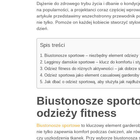
Dążenie do zdrowego trybu życia i dbanie o kondycję 
na popularności, a projektanci coraz częściej wpro
artykule przedstawimy wszechstronny przewodnik po 
nie tylko. Pomoże on każdej kobiecie stworzyć stylow
dzień.
Spis treści
Biustonosze sportowe – niezbędny element odzieży 
Legginsy damskie sportowe – klucz do komfortu i st
Odzież fitness do różnych aktywności – jak dobrze s
Odzież sportowa jako element casualowej garderoby
Jak dbać o odzież sportową, aby służyła jak najdłuż
Biustonosze sport
odzieży fitness
Biustonosze sportowe
to kluczowy element garderoby
nie tylko zapewnia komfort podczas ćwiczeń, ale ró
czy uszkodzenia tkanek. Przy wyborze biustonosza 