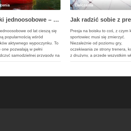
zenia
Ćwiczenia
Kajaki jednoosobowe – swoboda, komfort i pełna kontrola na wodzie
 jednoosobowe od lat cieszą się
Presja na boisku to coś, z czym 
ą popularnością wśród
sportowiec musi się zmierzyć.
ików aktywnego wypoczynku. To
Niezależnie od poziomu gry,
e one pozwalają w pełni
oczekiwania ze strony trenera, 
dczyć samodzielnej przygody na
z drużyny, a przede wszystkim w
h, jeziorach czy morskich
mogą powodować stres i utrudni
h. Dzięki swojej konstrukcji
koncentrację. Warto jednak nauc
ają nie tylko niezależność, ale
się, jak skutecznie radzić sobie z
dużą precyzję manewrowania i
emocjami. Oto kilka sprawdzony
akcję płynącą z pokonywania
sposobów, które pomogą …
ych kilometrów wodnych tras.
o nic …