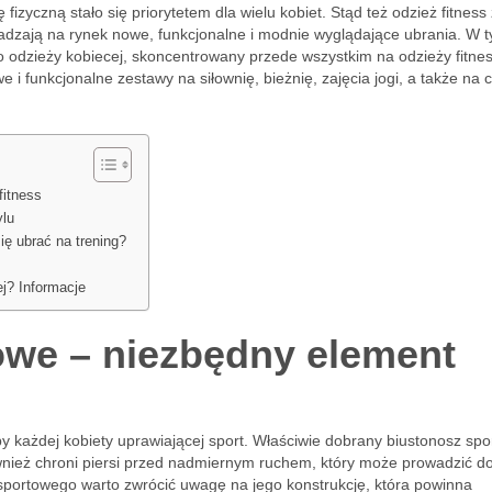
fizyczną stało się priorytetem dla wielu kobiet. Stąd też odzież fitness
wadzają na rynek nowe, funkcjonalne i modnie wyglądające ubrania. W 
odzieży kobiecej, skoncentrowany przede wszystkim na odzieży fitnes
e i funkcjonalne zestawy na siłownię, bieżnię, zajęcia jogi, a także na 
fitness
ylu
ię ubrać na trening?
ej? Informacje
owe – niezbędny element
 każdej kobiety uprawiającej sport. Właściwie dobrany biustonosz sp
wnież chroni piersi przed nadmiernym ruchem, który może prowadzić do
sportowego warto zwrócić uwagę na jego konstrukcję, która powinna