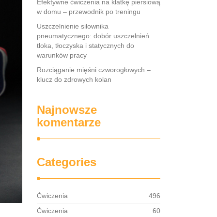
Efektywne ćwiczenia na klatkę piersiową
w domu – przewodnik po treningu
Uszczelnienie siłownika
pneumatycznego: dobór uszczelnień
tłoka, tłoczyska i statycznych do
warunków pracy
Rozciąganie mięśni czworogłowych –
klucz do zdrowych kolan
Najnowsze
komentarze
Categories
Ćwiczenia
496
Ćwiczenia
60