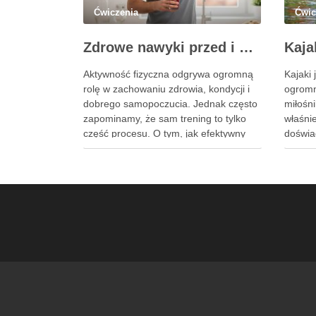
Ćwiczenia
Ćwic
Zdrowe nawyki przed i po ćwiczeniach – co pić, aby wzmocnić organizm?
Aktywność fizyczna odgrywa ogromną
Kajaki
rolę w zachowaniu zdrowia, kondycji i
ogromn
dobrego samopoczucia. Jednak często
miłośn
zapominamy, że sam trening to tylko
właśni
część procesu. O tym, jak efektywny
doświa
będzie wysiłek, decyduje również
rzekac
odpowiednie przygotowanie oraz
zatokac
późniejsza regeneracja – a kluczowym
zapewni
elementem obu etapów jest
także 
nawodnienie połączone z
satysf
dostarczaniem wartościowych
kolejn
składników odżywczych. To, …
Dlateg