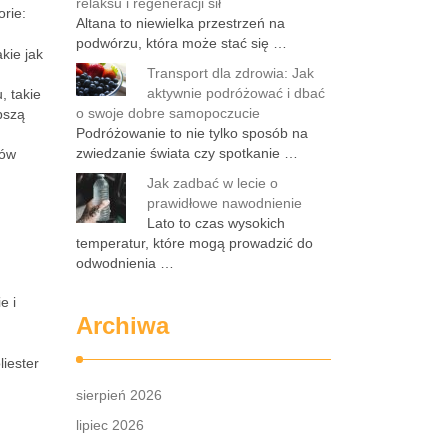
relaksu i regeneracji sił
rie:
Altana to niewielka przestrzeń na
podwórzu, która może stać się …
kie jak
Transport dla zdrowia: Jak
aktywnie podróżować i dbać
, takie
o swoje dobre samopoczucie
pszą
Podróżowanie to nie tylko sposób na
zwiedzanie świata czy spotkanie …
jów
Jak zadbać w lecie o
prawidłowe nawodnienie
Lato to czas wysokich
temperatur, które mogą prowadzić do
odwodnienia …
e i
Archiwa
liester
sierpień 2026
lipiec 2026