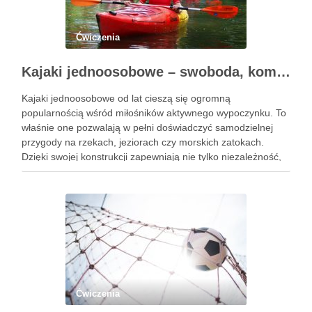
Ćwiczenia
Kajaki jednoosobowe – swoboda, komfort i pełna kontrola na wodzie
Kajaki jednoosobowe od lat cieszą się ogromną
popularnością wśród miłośników aktywnego wypoczynku. To
właśnie one pozwalają w pełni doświadczyć samodzielnej
przygody na rzekach, jeziorach czy morskich zatokach.
Dzięki swojej konstrukcji zapewniają nie tylko niezależność,
ale także dużą precyzję manewrowania i satysfakcję płynącą
z pokonywania kolejnych kilometrów wodnych tras. Dlatego
nic …
Ćwiczenia