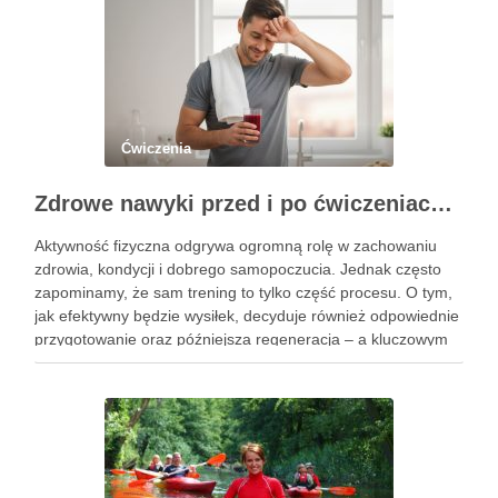
Ćwiczenia
Zdrowe nawyki przed i po ćwiczeniach – co pić, aby wzmocnić organizm?
Aktywność fizyczna odgrywa ogromną rolę w zachowaniu
zdrowia, kondycji i dobrego samopoczucia. Jednak często
zapominamy, że sam trening to tylko część procesu. O tym,
jak efektywny będzie wysiłek, decyduje również odpowiednie
przygotowanie oraz późniejsza regeneracja – a kluczowym
elementem obu etapów jest nawodnienie połączone z
dostarczaniem wartościowych składników odżywczych. To,
…