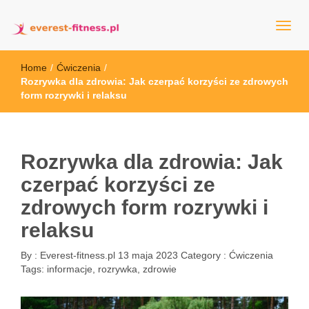
everest-fitness.pl
Home
/
Ćwiczenia
/
Rozrywka dla zdrowia: Jak czerpać korzyści ze zdrowych
form rozrywki i relaksu
Rozrywka dla zdrowia: Jak
czerpać korzyści ze
zdrowych form rozrywki i
relaksu
By :
Everest-fitness.pl
13 maja 2023
Category :
Ćwiczenia
Tags:
informacje
,
rozrywka
,
zdrowie