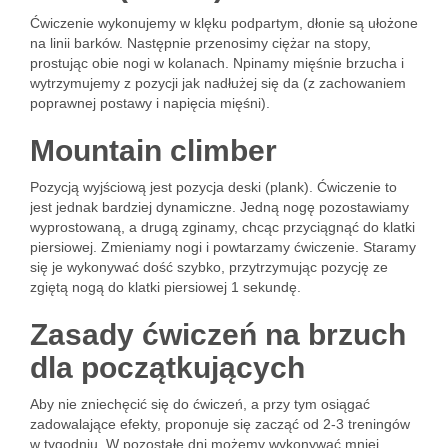
Ćwiczenie wykonujemy w klęku podpartym, dłonie są ułożone
na linii barków. Następnie przenosimy ciężar na stopy,
prostując obie nogi w kolanach. Npinamy mięśnie brzucha i
wytrzymujemy z pozycji jak nadłużej się da (z zachowaniem
poprawnej postawy i napięcia mięśni).
Mountain climber
Pozycją wyjściową jest pozycja deski (plank). Ćwiczenie to
jest jednak bardziej dynamiczne. Jedną nogę pozostawiamy
wyprostowaną, a drugą zginamy, chcąc przyciągnąć do klatki
piersiowej. Zmieniamy nogi i powtarzamy ćwiczenie. Staramy
się je wykonywać dość szybko, przytrzymując pozycję ze
zgiętą nogą do klatki piersiowej 1 sekundę.
Zasady ćwiczeń na brzuch
dla początkujących
Aby nie zniechęcić się do ćwiczeń, a przy tym osiągać
zadowalające efekty, proponuje się zacząć od 2-3 treningów
w tygodniu. W pozostałe dni możemy wykonywać mniej