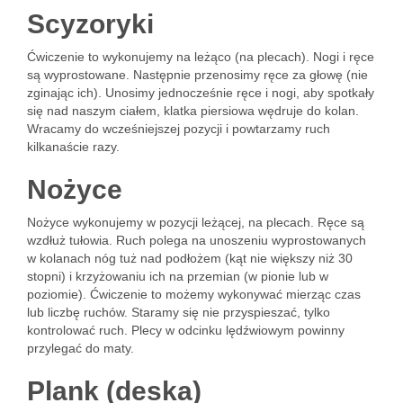
Scyzoryki
Ćwiczenie to wykonujemy na leżąco (na plecach). Nogi i ręce
są wyprostowane. Następnie przenosimy ręce za głowę (nie
zginając ich). Unosimy jednocześnie ręce i nogi, aby spotkały
się nad naszym ciałem, klatka piersiowa wędruje do kolan.
Wracamy do wcześniejszej pozycji i powtarzamy ruch
kilkanaście razy.
Nożyce
Nożyce wykonujemy w pozycji leżącej, na plecach. Ręce są
wzdłuż tułowia. Ruch polega na unoszeniu wyprostowanych
w kolanach nóg tuż nad podłożem (kąt nie większy niż 30
stopni) i krzyżowaniu ich na przemian (w pionie lub w
poziomie). Ćwiczenie to możemy wykonywać mierząc czas
lub liczbę ruchów. Staramy się nie przyspieszać, tylko
kontrolować ruch. Plecy w odcinku lędźwiowym powinny
przylegać do maty.
Plank (deska)