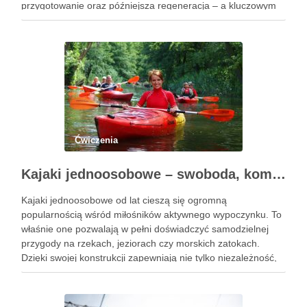
przygotowanie oraz późniejsza regeneracja – a kluczowym
elementem obu etapów jest nawodnienie połączone z
dostarczaniem wartościowych składników odżywczych. To,
…
Ćwiczenia
Kajaki jednoosobowe – swoboda, komfort i pełna kontrola na wodzie
Kajaki jednoosobowe od lat cieszą się ogromną
popularnością wśród miłośników aktywnego wypoczynku. To
właśnie one pozwalają w pełni doświadczyć samodzielnej
przygody na rzekach, jeziorach czy morskich zatokach.
Dzięki swojej konstrukcji zapewniają nie tylko niezależność,
ale także dużą precyzję manewrowania i satysfakcję płynącą
z pokonywania kolejnych kilometrów wodnych tras. Dlatego
nic …