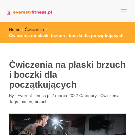
everest-fitness.pl
Home
/
Ćwiczenia
/
Ćwiczenia na płaski brzuch i boczki dla początkujących
Ćwiczenia na płaski brzuch
i boczki dla
początkujących
By :
Everest-fitness.pl
2 marca 2022
Category :
Ćwiczenia
Tags:
basen
,
brzuch