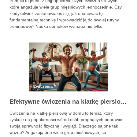
Pompki to jedno z najpopularniejszych ćwiczeń siłowych,
które angażuje wiele grup mięśniowych jednocześnie. Czy
kiedykolwiek zastanawiałeś się, jak opanować tę
fundamentalną technikę i wprowadzić ją do swojej rutyny
treningowej? Nauka pompków wymaga nie tylko
determinacji, ale także zrozumienia poprawnej formy i
progresji, aby uniknąć kontuzji i osiągnąć zamierzone efekty.
Dzięki …
Ćwiczenia
Efektywne ćwiczenia na klatkę piersiową w domu – przewodnik po treningu
Ćwiczenia na klatkę piersiową w domu to temat, który
zyskuje na popularności wśród osób pragnących poprawić
swoją sprawność fizyczną i wygląd. Dlaczego są one tak
ważne? Angażują one wiele grup mięśniowych, co