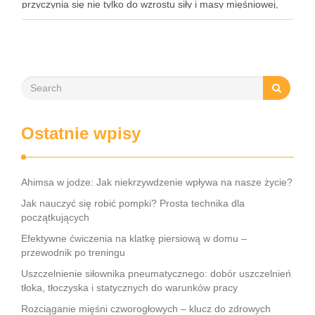
przyczynia się nie tylko do wzrostu siły i masy mięśniowej,
ale także do poprawy postawy ciała oraz wydolności …
Ostatnie wpisy
Ahimsa w jodze: Jak niekrzywdzenie wpływa na nasze życie?
Jak nauczyć się robić pompki? Prosta technika dla
początkujących
Efektywne ćwiczenia na klatkę piersiową w domu –
przewodnik po treningu
Uszczelnienie siłownika pneumatycznego: dobór uszczelnień
tłoka, tłoczyska i statycznych do warunków pracy
Rozciąganie mięśni czworogłowych – klucz do zdrowych