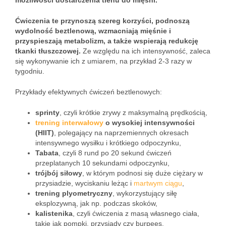
możliwości dostarczenia tlenu do mięśni.
Ćwiczenia te przynoszą szereg korzyści, podnoszą
wydolność beztlenową, wzmacniają mięśnie i
przyspieszają metabolizm, a także wspierają redukcję
tkanki tłuszczowej.
Ze względu na ich intensywność, zaleca
się wykonywanie ich z umiarem, na przykład 2-3 razy w
tygodniu.
Przykłady efektywnych ćwiczeń beztlenowych:
sprinty
, czyli krótkie zrywy z maksymalną prędkością,
trening interwałowy
o wysokiej intensywności
(HIIT)
, polegający na naprzemiennych okresach
intensywnego wysiłku i krótkiego odpoczynku,
Tabata
, czyli 8 rund po 20 sekund ćwiczeń
przeplatanych 10 sekundami odpoczynku,
trójbój siłowy
, w którym podnosi się duże ciężary w
przysiadzie, wyciskaniu leżąc i
martwym ciągu
,
trening plyometryczny
, wykorzystujący siłę
eksplozywną, jak np. podczas skoków,
kalistenika
, czyli ćwiczenia z masą własnego ciała,
takie jak pompki, przysiady czy burpees,