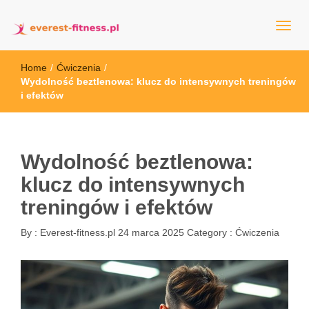
everest-fitness.pl
Home
/
Ćwiczenia
/
Wydolność beztlenowa: klucz do intensywnych treningów
i efektów
Wydolność beztlenowa:
klucz do intensywnych
treningów i efektów
By :
Everest-fitness.pl
24 marca 2025
Category :
Ćwiczenia