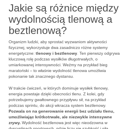
Jakie są różnice między
wydolnością tlenową a
beztlenową?
Organizm ludzki, aby sprostać wyzwaniom aktywności
fizycznej, wykorzystuje dwa zasadniczo różne systemy
energetyczne:
tlenowy i beztlenowy
. Ten pierwszy odgrywa
kluczową rolę podczas wysiłków długotrwałych, o
umiarkowanej intensywności. Weźmy na przykład bieg
maratoński – to właśnie wydolność tlenowa umożliwia
pokonanie tak znacznego dystansu.
W trakcie ćwiczeń, w których dominuje wysiłek tlenowy,
energia powstaje dzięki obecności tlenu. Z kolei, gdy
potrzebujemy gwałtownego przypływu sił, na przykład
podczas sprintu, do akcji wkracza system beztlenowy.
Pozwala on na generowanie energii bez udziału tlenu,
umożliwiając krótkotrwałe, ale niezwykle intensywne
zrywy.
Wydolność beztlenowa jest więc nieodzowna w
dyscyplinach sportowych, gdzie liczy się szybkość i siła