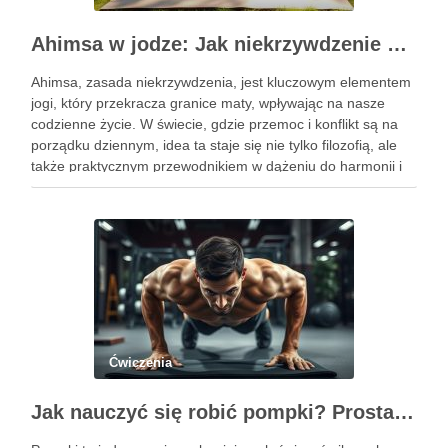
Ahimsa w jodze: Jak niekrzywdzenie wpływa na nasze życie?
Ahimsa, zasada niekrzywdzenia, jest kluczowym elementem
jogi, który przekracza granice maty, wpływając na nasze
codzienne życie. W świecie, gdzie przemoc i konflikt są na
porządku dziennym, idea ta staje się nie tylko filozofią, ale
także praktycznym przewodnikiem w dążeniu do harmonii i
pokoju. Ahimsa uczy nas szacunku do siebie i …
Ćwiczenia
Jak nauczyć się robić pompki? Prosta technika dla początkujących