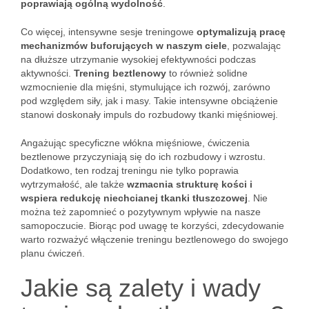
poprawiają ogólną wydolność
.
Co więcej, intensywne sesje treningowe
optymalizują pracę
mechanizmów buforujących w naszym ciele
, pozwalając
na dłuższe utrzymanie wysokiej efektywności podczas
aktywności.
Trening beztlenowy
to również solidne
wzmocnienie dla mięśni, stymulujące ich rozwój, zarówno
pod względem siły, jak i masy. Takie intensywne obciążenie
stanowi doskonały impuls do rozbudowy tkanki mięśniowej.
Angażując specyficzne włókna mięśniowe, ćwiczenia
beztlenowe przyczyniają się do ich rozbudowy i wzrostu.
Dodatkowo, ten rodzaj treningu nie tylko poprawia
wytrzymałość, ale także
wzmacnia strukturę kości i
wspiera redukcję niechcianej tkanki tłuszczowej
. Nie
można też zapomnieć o pozytywnym wpływie na nasze
samopoczucie. Biorąc pod uwagę te korzyści, zdecydowanie
warto rozważyć włączenie treningu beztlenowego do swojego
planu ćwiczeń.
Jakie są zalety i wady