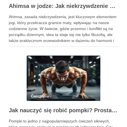
Ahimsa w jodze: Jak niekrzywdzenie wpływa na nasze życie?
Ahimsa, zasada niekrzywdzenia, jest kluczowym elementem
jogi, który przekracza granice maty, wpływając na nasze
codzienne życie. W świecie, gdzie przemoc i konflikt są na
porządku dziennym, idea ta staje się nie tylko filozofią, ale
także praktycznym przewodnikiem w dążeniu do harmonii i
pokoju. Ahimsa uczy nas szacunku do siebie i …
Ćwiczenia
Jak nauczyć się robić pompki? Prosta technika dla początkujących
Pompki to jedno z najpopularniejszych ćwiczeń siłowych,