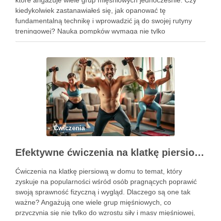
które angażuje wiele grup mięśniowych jednocześnie. Czy
kiedykolwiek zastanawiałeś się, jak opanować tę
fundamentalną technikę i wprowadzić ją do swojej rutyny
treningowej? Nauka pompków wymaga nie tylko
determinacji, ale także zrozumienia poprawnej formy i
progresji, aby uniknąć kontuzji i osiągnąć zamierzone efekty.
Dzięki …
Ćwiczenia
Efektywne ćwiczenia na klatkę piersiową w domu – przewodnik po treningu
Ćwiczenia na klatkę piersiową w domu to temat, który
zyskuje na popularności wśród osób pragnących poprawić
swoją sprawność fizyczną i wygląd. Dlaczego są one tak
ważne? Angażują one wiele grup mięśniowych, co
przyczynia się nie tylko do wzrostu siły i masy mięśniowej,