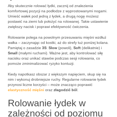
Aby skutecznie rolować łydki, zacznij od znalezienia
komfortowej pozycji na podłodze z wyprostowanymi nogami.
Umieść wałek pod jedną z łydek, a drugą nogę możesz
postawić na ziemi lub położyć na rolowanej. Takie ustawienie
zwiększy nacisk i poprawi efektywność ćwiczenia.
Rolowanie polega na powolnym przesuwaniu mięśni wzdłuż
wałka – zaczynając od kostki, aż do strefy tuż poniżej kolana.
Pamiętaj o zasadzie
3S
:
Slow
(powoli),
Soft
(delikatnie) i
Small
(małymi ruchami). Ważne jest, aby kontrolować siłę
nacisku oraz unikać stawów podczas sesji rolowania, co
pomoże zminimalizować ryzyko kontuzji.
Kiedy napotkasz obszar z większym napięciem, skup się na
nim i wykonuj drobniejsze ruchy. Regularne rolowanie łydek
przynosi liczne korzyści – może znacząco poprawić
elastyczność mięśni
oraz
złagodzić ból
.
Rolowanie łydek w
zależności od poziomu