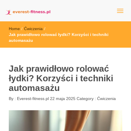
everest-fitness.pl
Home
/
Ćwiczenia
/
Jak prawidłowo rolować łydki? Korzyści i techniki
automasażu
Jak prawidłowo rolować
łydki? Korzyści i techniki
automasażu
By :
Everest-fitness.pl
22 maja 2025
Category :
Ćwiczenia