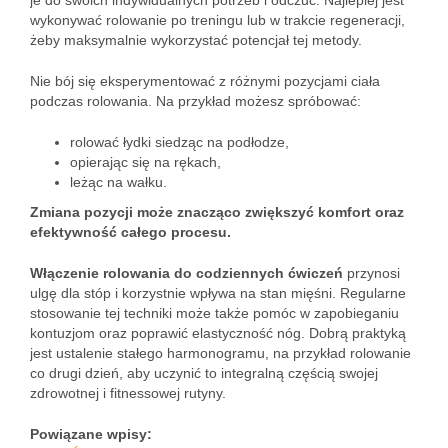
je do swoich indywidualnych potrzeb i odczuć. Najlepiej jest
wykonywać rolowanie po treningu lub w trakcie regeneracji,
żeby maksymalnie wykorzystać potencjał tej metody.
Nie bój się eksperymentować z różnymi pozycjami ciała
podczas rolowania. Na przykład możesz spróbować:
rolować łydki siedząc na podłodze,
opierając się na rękach,
leżąc na wałku.
Zmiana pozycji może znacząco zwiększyć komfort oraz
efektywność całego procesu.
Włączenie rolowania do codziennych ćwiczeń
przynosi
ulgę dla stóp i korzystnie wpływa na stan mięśni. Regularne
stosowanie tej techniki może także pomóc w zapobieganiu
kontuzjom oraz poprawić elastyczność nóg. Dobrą praktyką
jest ustalenie stałego harmonogramu, na przykład rolowanie
co drugi dzień, aby uczynić to integralną częścią swojej
zdrowotnej i fitnessowej rutyny.
Powiązane wpisy: