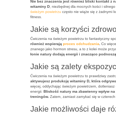
Nie bez znaczenia jest również bliski kontakt z n
witaminy D
, niezbędnej dla mocnych kości i silne
świeżym powietrzu
często nie wiąże się z żadnymi k
fitness.
Jakie są korzyści zdrow
Ćwiczenia na świeżym powietrzu to fantastyczny sp
również wspierają
proces odchudzania
.
Co więcej
znanego jako hormon stresu, a to z kolei może przyc
łonie natury dodają energii i znacząco podnoszą
Jakie są zalety ekspozyc
Ćwiczenia na świeżym powietrzu to prawdziwy zastr
aktywujesz produkcję witaminy D, która odgrywa
więcej, oddychając świeżym powietrzem, dotleniasz o
energii.
Bliskość natury ma zbawienny wpływ na 
treningów.
Zatem, zamiast zamykać się w czterech ś
Jakie możliwości daje r