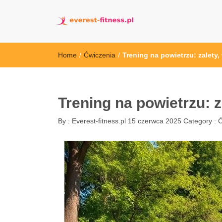
everest-fitness.
Home
/
Ćwiczenia
/
Trening na powietrzu: zalety,
Trening na powietrzu: z
By :
Everest-fitness.pl
15 czerwca 2025
Category :
Ć