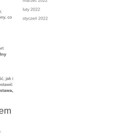
marzec 2022
luty 2022
,
ony, co
styczeń 2022
rt
ilny
, jak i
ostawić
stawa,
iem
e