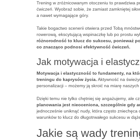
Trening w zróżnicowanym otoczeniu to prawdziwa pr
ćwiczeń. Wyobraź sobie, że zamiast zamkniętej siłow
a nawet wymagające góry.
Takie bogactwo scenerii otwiera przed Tobą mnóstw
rowerową, ekscytującą wspinaczkę lub po prostu wy
różnorodność to klucz do sukcesu, ponieważ po
co znacząco podnosi efektywność ćwiczeń.
Jak motywacja i elastyc
Motywacja i elastyczność to fundamenty, na kt
treningu do kaprysów życia.
Aktywność na świeżym
personalizacji – możemy ją skroić na miarę naszych 
Dzięki temu nie tylko chętniej się angażujemy, ale 
planowania jest nieoceniona, szczególnie gdy au
jednocześnie uniknąć nudy, która często zniechęca 
warunków to klucz do długotrwałego sukcesu w dąże
Jakie są wady treni