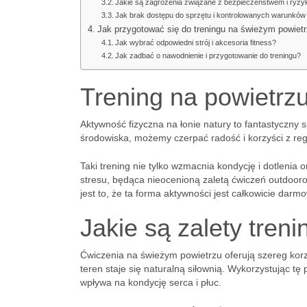
Jakie są zagrożenia związane z bezpieczeństwem i ry
Jak brak dostępu do sprzętu i kontrolowanych warunków
Jak przygotować się do treningu na świeżym powiet
Jak wybrać odpowiedni strój i akcesoria fitness?
Jak zadbać o nawodnienie i przygotowanie do treningu?
Trening na powietrzu
Aktywność fizyczna na łonie natury to fantastyczny
środowiska, możemy czerpać radość i korzyści z re
Taki trening nie tylko wzmacnia kondycję i dotlenia
stresu, będąca nieocenioną zaletą ćwiczeń outdoor
jest to, że ta forma aktywności jest całkowicie da
Jakie są zalety tren
Ćwiczenia na świeżym powietrzu oferują szereg kor
teren staje się naturalną siłownią. Wykorzystując tę
wpływa na kondycję serca i płuc.