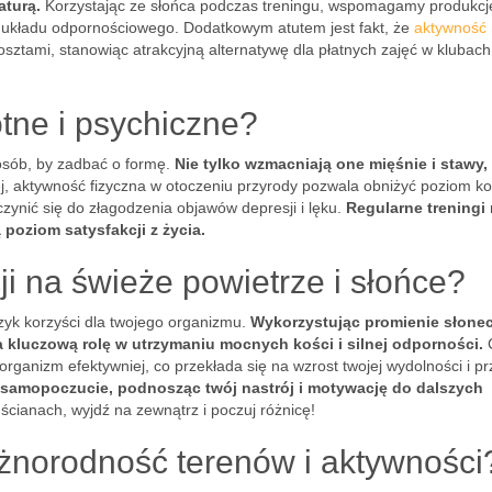
aturą.
Korzystając ze słońca podczas treningu, wspomagamy produkcj
go układu odpornościowego. Dodatkowym atutem jest fakt, że
aktywność
osztami, stanowiąc atrakcyjną alternatywę dla płatnych zajęć w klubach
otne i psychiczne?
osób, by zadbać o formę.
Nie tylko wzmacniają one mięśnie i stawy, 
, aktywność fizyczna w otoczeniu przyrody pozwala obniżyć poziom kor
zynić się do złagodzenia objawów depresji i lęku.
Regularne treningi
 poziom satysfakcji z życia.
ji na świeże powietrze i słońce?
zyk korzyści dla twojego organizmu.
Wykorzystując promienie słone
 kluczową rolę w utrzymaniu mocnych kości i silnej odporności.
rganizm efektywniej, co przekłada się na wzrost twojej wydolności i p
samopoczucie, podnosząc twój nastrój i motywację do dalszych
cianach, wyjdź na zewnątrz i poczuj różnicę!
óżnorodność terenów i aktywności