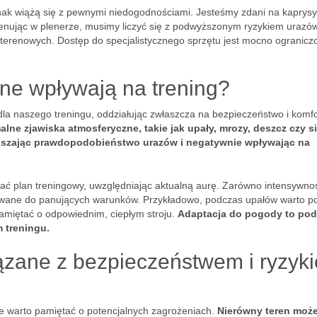
nak wiążą się z pewnymi niedogodnościami. Jesteśmy zdani na kaprysy
renując w plenerze, musimy liczyć się z podwyższonym ryzykiem urazów
terenowych. Dostęp do specjalistycznego sprzętu jest mocno ogranicz
ne wpływają na trening?
a naszego treningu, oddziałując zwłaszcza na bezpieczeństwo i komfo
alne zjawiska atmosferyczne, takie jak upały, mrozy, deszcz czy s
iększając prawdopodobieństwo urazów i negatywnie wpływając na
ć plan treningowy, uwzględniając aktualną aurę. Zarówno intensywność
wane do panujących warunków. Przykładowo, podczas upałów warto p
amiętać o odpowiednim, ciepłym stroju.
Adaptacja do pogody to pod
 treningu.
ązane z bezpieczeństwem i ryzyk
le warto pamiętać o potencjalnych zagrożeniach.
Nierówny teren moż