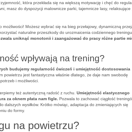
zyjemność, która przekłada się na większą motywację i chęć do regul
ni, masz do dyspozycji malownicze parki, tajemnicze lasy, relaksujące 
o możliwości! Możesz wybrać się na bieg przełajowy, dynamiczną prze
korzystać naturalne przeszkody do urozmaicenia codziennego trening
zwala uniknąć monotonii i zaangażować do pracy różne partie mi
zność wpływają na trening?
órych budujemy regularność ćwiczeń i umiejętność dostosowania
 powietrzu jest fantastyczna właśnie dlatego, że daje nam swobodę
potrzeb i możliwości.
czerpiemy też autentyczną radość z ruchu.
Umiejętność elastycznego
ra za oknem płata nam figle.
Pozwala to zachować ciągłość treningó
do dalszych wysiłków. Krótko mówiąc, adaptacja do zmieniających się
niu do formy.
ngu na powietrzu?