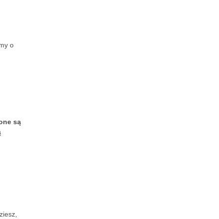
my o
one są
ą
ziesz,