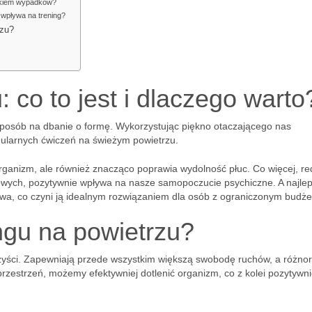
zykiem wypadków?
 wpływa na trening?
rzu?
: co to jest i dlaczego warto
 sposób na dbanie o formę. Wykorzystując piękno otaczającego nas
gularnych ćwiczeń na świeżym powietrzu.
 organizm, ale również znacząco poprawia wydolność płuc. Co więcej, re
owych, pozytywnie wpływa na nasze samopoczucie psychiczne. A najle
rmowa, co czyni ją idealnym rozwiązaniem dla osób z ograniczonym budż
ingu na powietrzu?
zyści. Zapewniają przede wszystkim większą swobodę ruchów, a różno
 przestrzeń, możemy efektywniej dotlenić organizm, co z kolei pozytywn