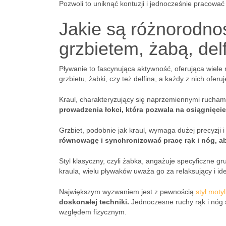
Pozwoli to uniknąć kontuzji i jednocześnie pracować
Jakie są różnorodno
grzbietem, żabą, de
Pływanie to fascynująca aktywność, oferująca wiele
grzbietu, żabki, czy też delfina, a każdy z nich ofer
Kraul, charakteryzujący się naprzemiennymi ruchami
prowadzenia łokci, która pozwala na osiągnięcie
Grzbiet, podobnie jak kraul, wymaga dużej precyzji
równowagę i synchronizować pracę rąk i nóg, ab
Styl klasyczny, czyli żabka, angażuje specyficzne gr
kraula, wielu pływaków uważa go za relaksujący i id
Największym wyzwaniem jest z pewnością
styl moty
doskonałej techniki.
Jednoczesne ruchy rąk i nóg s
względem fizycznym.