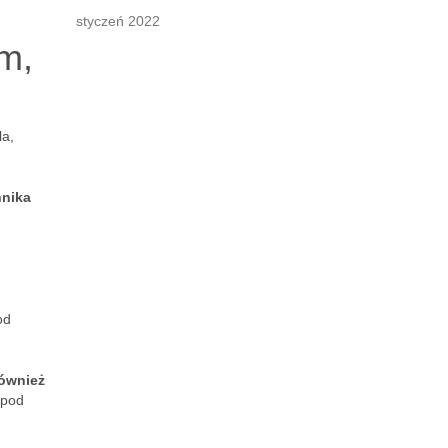
styczeń 2022
m,
la,
hnika
od
również
 pod