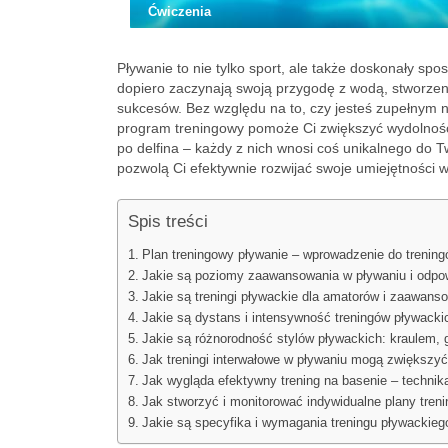
Ćwiczenia
Pływanie to nie tylko sport, ale także doskonały spo
dopiero zaczynają swoją przygodę z wodą, stworzen
sukcesów. Bez względu na to, czy jesteś zupełnym 
program treningowy pomoże Ci zwiększyć wydolność 
po delfina – każdy z nich wnosi coś unikalnego do 
pozwolą Ci efektywnie rozwijać swoje umiejętności 
Spis treści
Plan treningowy pływanie – wprowadzenie do trenin
Jakie są poziomy zaawansowania w pływaniu i odpow
Jakie są treningi pływackie dla amatorów i zaawan
Jakie są dystans i intensywność treningów pływacki
Jakie są różnorodność stylów pływackich: kraulem, 
Jak treningi interwałowe w pływaniu mogą zwiększy
Jak wygląda efektywny trening na basenie – technik
Jak stworzyć i monitorować indywidualne plany tren
Jakie są specyfika i wymagania treningu pływackiego 