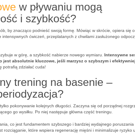
łowe
w pływaniu mogą
ość i szybkość?
sób, by znacząco podnieść swoją formę. Mówiąc w skrócie, opiera się 
e intensywnych ćwiczeń, przeplatanych z chwilami zasłużonego odpocz
poszybuje w górę, a szybkość nabierze nowego wymiaru.
Intensywne se
 jest absolutnie kluczowe, jeśli marzysz o szybszym i efektywni
 potrafią zdziałać cuda!
ny trening na basenie –
periodyzacja?
 tylko pokonywanie kolejnych długości. Zaczyna się od porządnej rozgr
cego go wysiłku. Po niej następuje główna część treningu.
ywania, co jest fundamentem szybszego i bardziej wydajnego poruszania 
 rozciąganie, które wspiera regenerację mięśni i minimalizuje ryzyko 