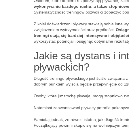
Osobom, które dopiero rozpoczynają pływanie, zalec
wykonywaniu każdego ruchu, a także stopniowe
Systematyczność treningów pozwoli ci zobaczyć post
Z kolei doświadczeni pływacy stawiają sobie inne w
zwiększeniem wytrzymałości oraz prędkości.
Osiągn
treningi stają się bardziej intensywne i objętoś
wykorzystać potencjał i osiągnąć optymalne rezultaty
Jakie są dystans i i
pływackich?
Długość treningu pływackiego jest ściśle związana 
dobrym punktem wyjścia będzie przepłynięcie od
12
Osoby, które już trochę pływają, mogą stopniowo z
Natomiast zaawansowani pływacy potrafią pokonyw
Pamiętaj jednak, że równie istotna, jak długość tre
Początkujący powinni skupić się na wolniejszym tem