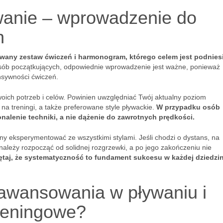
wanie – wprowadzenie do
h
owany zestaw ćwiczeń i harmonogram, którego celem jest podnies
sób początkujących, odpowiednie wprowadzenie jest ważne, ponieważ
nsywności ćwiczeń.
woich potrzeb i celów. Powinien uwzględniać Twój aktualny poziom
na treningi, a także preferowane style pływackie.
W przypadku osób
alenie techniki, a nie dążenie do zawrotnych prędkości.
 eksperymentować ze wszystkimi stylami. Jeśli chodzi o dystans, na
ależy rozpocząć od solidnej rozgrzewki, a po jego zakończeniu nie
taj, że systematyczność to fundament sukcesu w każdej dziedzin
awansowania w pływaniu i
reningowe?