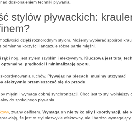
 nad doskonaleniem techniki pływania.
ść stylów pływackich: kraule
lfinem?
 możliwości dzięki różnorodnym stylom. Możemy wybierać spośród krau
uje odmienne korzyści i angażuje różne partie mięśni.
 rąk i nóg, jest stylem szybkim i efektywnym.
Kluczowa jest tutaj tec
 optymalnej prędkości i minimalizację oporu.
 i skoordynowania ruchów.
Pływając na plecach, musimy utrzymać
y efektywnie przemieszczać się do przodu.
upy mięśni i wymaga dobrej synchronizacji. Choć jest to styl wolniejszy 
ealny do spokojnego pływania.
lkowy
, zwany delfinem.
Wymaga on nie tylko siły i koordynacji, ale 
prawiają, że jest to styl niezwykle efektowny, ale i bardzo wymagający