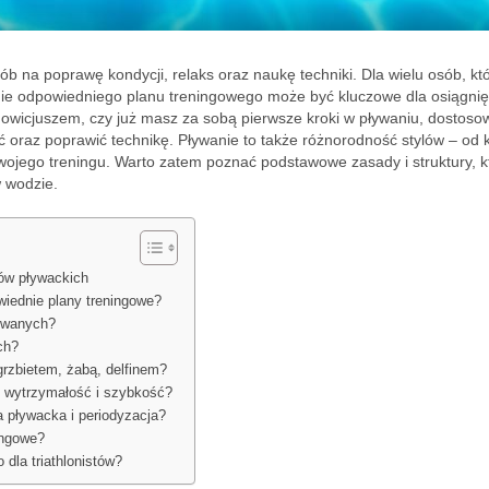
sób na poprawę kondycji, relaks oraz naukę techniki. Dla wielu osób, kt
ie odpowiedniego planu treningowego może być kluczowe dla osiągnię
nowicjuszem, czy już masz za sobą pierwsze kroki w pływaniu, dostos
oraz poprawić technikę. Pływanie to także różnorodność stylów – od 
Twojego treningu. Warto zatem poznać podstawowe zasady i struktury, k
w wodzie.
gów pływackich
iednie plany treningowe?
sowanych?
ch?
grzbietem, żabą, delfinem?
ć wytrzymałość i szybkość?
a pływacka i periodyzacja?
ingowe?
dla triathlonistów?