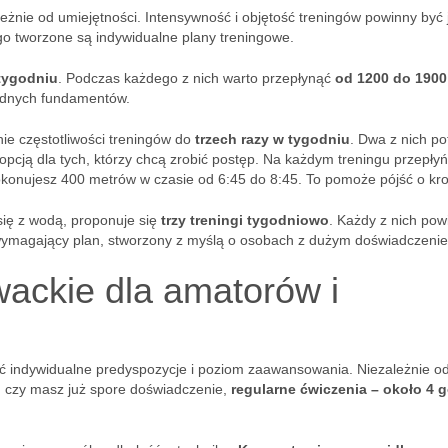
eżnie od umiejętności. Intensywność i objętość treningów powinny być
o tworzone są indywidualne plany treningowe.
 tygodniu
. Podczas każdego z nich warto przepłynąć
od 1200 do 1900
idnych fundamentów.
ie częstotliwości treningów do
trzech razy w tygodniu
. Dwa z nich po
opcją dla tych, którzy chcą zrobić postęp. Na każdym treningu przepły
i pokonujesz 400 metrów w czasie od 6:45 do 8:45. To pomoże pójść o kro
ę z wodą, proponuje się
trzy treningi tygodniowo
. Każdy z nich pow
wymagający plan, stworzony z myślą o osobach z dużym doświadczeni
ywackie dla amatorów i
ać indywidualne predyspozycje i poziom zaawansowania. Niezależnie od
, czy masz już spore doświadczenie,
regularne ćwiczenia – około 4 