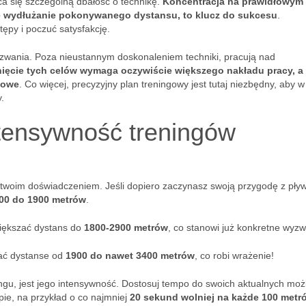
a się szczególną dbałość o technikę.
Koncentracja na prawidłowym
 wydłużanie pokonywanego dystansu, to klucz do sukcesu
.
ępy i poczuć satysfakcję.
yzwania. Poza nieustannym doskonaleniem techniki, pracują nad
ięcie tych celów wymaga oczywiście większego nakładu pracy, a
ciowe
. Co więcej, precyzyjny plan treningowy jest tutaj niezbędny, aby w
.
ntensywność treningów
z twoim doświadczeniem. Jeśli dopiero zaczynasz swoją przygodę z pły
00 do 1900 metrów
.
większać dystans do
1800-2900 metrów
, co stanowi już konkretne wyzw
ać dystanse od
1900 do nawet 3400 metrów
, co robi wrażenie!
ningu, jest jego intensywność. Dostosuj tempo do swoich aktualnych możl
pie, na przykład o co najmniej
20 sekund wolniej na każde 100 metr