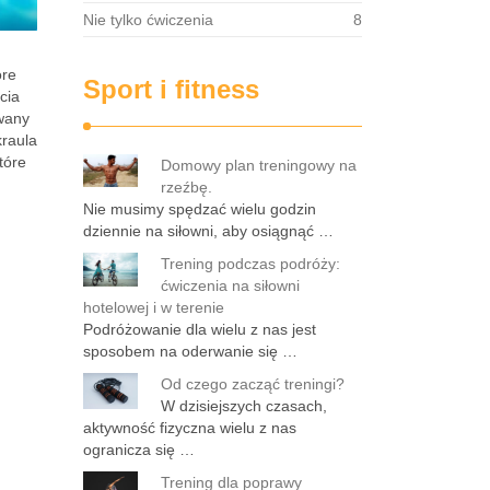
Nie tylko ćwiczenia
8
óre
Sport i fitness
cia
owany
kraula
tóre
Domowy plan treningowy na
rzeźbę.
Nie musimy spędzać wielu godzin
dziennie na siłowni, aby osiągnąć …
Trening podczas podróży:
ćwiczenia na siłowni
hotelowej i w terenie
Podróżowanie dla wielu z nas jest
sposobem na oderwanie się …
Od czego zacząć treningi?
W dzisiejszych czasach,
aktywność fizyczna wielu z nas
ogranicza się …
Trening dla poprawy