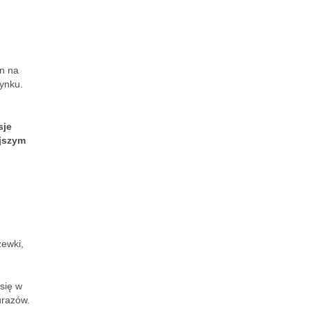
on na
ynku.
sje
ejszym
zewki,
się w
urazów.