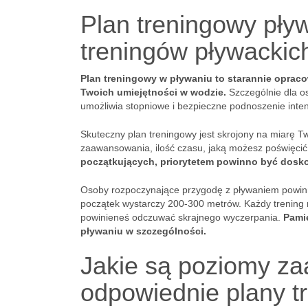
Plan treningowy pły
treningów pływackic
Plan treningowy w pływaniu to starannie oprac
Twoich umiejętności w wodzie.
Szczególnie dla o
umożliwia stopniowe i bezpieczne podnoszenie inte
Skuteczny plan treningowy jest skrojony na miarę T
zaawansowania, ilość czasu, jaką możesz poświęcić 
początkujących, priorytetem powinno być doskon
Osoby rozpoczynające przygodę z pływaniem powinny
początek wystarczy 200-300 metrów. Każdy trening n
powinieneś odczuwać skrajnego wyczerpania.
Pamię
pływaniu w szczególności.
Jakie są poziomy za
odpowiednie plany t