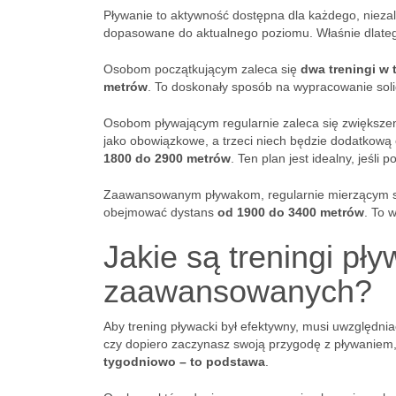
Pływanie to aktywność dostępna dla każdego, niezal
dopasowane do aktualnego poziomu. Właśnie dlateg
Osobom początkującym zaleca się
dwa treningi w
metrów
. To doskonały sposób na wypracowanie sol
Osobom pływającym regularnie zaleca się zwiększen
jako obowiązkowe, a trzeci niech będzie dodatkową 
1800 do 2900 metrów
. Ten plan jest idealny, jeśl
Zaawansowanym pływakom, regularnie mierzącym si
obejmować dystans
od 1900 do 3400 metrów
. To 
Jakie są treningi pł
zaawansowanych?
Aby trening pływacki był efektywny, musi uwzględni
czy dopiero zaczynasz swoją przygodę z pływaniem
tygodniowo – to podstawa
.