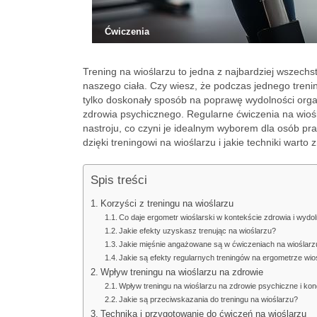
Ćwiczenia
Trening na wioślarzu to jedna z najbardziej wszechs
naszego ciała. Czy wiesz, że podczas jednego treni
tylko doskonały sposób na poprawę wydolności organ
zdrowia psychicznego. Regularne ćwiczenia na wioś
nastroju, co czyni je idealnym wyborem dla osób pr
dzięki treningowi na wioślarzu i jakie techniki wart
Spis treści
Korzyści z treningu na wioślarzu
Co daje ergometr wioślarski w kontekście zdrowia i wydo
Jakie efekty uzyskasz trenując na wioślarzu?
Jakie mięśnie angażowane są w ćwiczeniach na wioślarz
Jakie są efekty regularnych treningów na ergometrze wio
Wpływ treningu na wioślarzu na zdrowie
Wpływ treningu na wioślarzu na zdrowie psychiczne i kon
Jakie są przeciwskazania do treningu na wioślarzu?
Technika i przygotowanie do ćwiczeń na wioślarzu