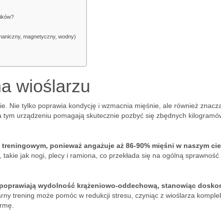
ników?
chaniczny, magnetyczny, wodny)
na wioślarzu
ie. Nie tylko poprawia kondycję i wzmacnia mięśnie, ale również znacz
 tym urządzeniu pomagają skutecznie pozbyć się zbędnych kilogramów
 treningowym, ponieważ angażuje aż 86-90% mięśni w naszym cie
akie jak nogi, plecy i ramiona, co przekłada się na ogólną sprawność
e poprawiają wydolność krążeniowo-oddechową, stanowiąc dosko
larny trening może pomóc w redukcji stresu, czyniąc z wioślarza kompl
ormę.