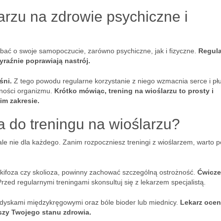
arzu na zdrowie psychiczne i
bać o swoje samopoczucie, zarówno psychiczne, jak i fizyczne.
Regul
yraźnie poprawiają nastrój.
śni.
Z tego powodu regularne korzystanie z niego wzmacnia serce i pł
lności organizmu.
Krótko mówiąc, trening na wioślarzu to prosty i
m zakresie.
a do treningu na wioślarzu?
 ale nie dla każdego. Zanim rozpoczniesz treningi z wioślarzem, warto 
 kifoza czy skolioza, powinny zachować szczególną ostrożność.
Ćwicze
rzed regularnymi treningami skonsultuj się z lekarzem specjalistą.
z dyskami międzykręgowymi oraz bóle bioder lub miednicy.
Lekarz ocen
rszy Twojego stanu zdrowia.