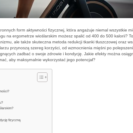
tronnych form aktywności fizycznej, która angażuje niemal wszystkie m
ngu na ergometrze wioślarskim możesz spalić od 400 do 500 kalorii? To
izmu, ale także skuteczna metoda redukcji tkanki tłuszczowej oraz ws
larzu przynoszą szereg korzyści, od wzmocnienia mięśni po polepszen
agnących zadbać o swoje zdrowie i kondycję. Jakie efekty można osiąg
o znać, aby maksymalnie wykorzystać jego potencjał?
lności?
u?
ślarskim?
dycję fizyczną