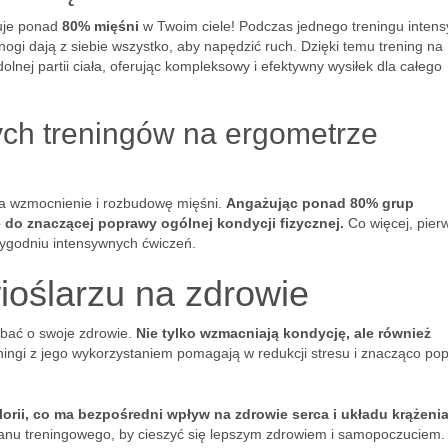
żuje ponad
80% mięśni
w Twoim ciele! Podczas jednego treningu inten
 nogi dają z siebie wszystko, aby napędzić ruch. Dzięki temu trening na
olnej partii ciała, oferując kompleksowy i efektywny wysiłek dla całego
nych treningów na ergometrze
 na wzmocnienie i rozbudowę mięśni.
Angażując ponad 80% grup
 do znaczącej poprawy ogólnej kondycji fizycznej.
Co więcej, pier
tygodniu intensywnych ćwiczeń.
ioślarzu na zdrowie
dbać o swoje zdrowie.
Nie tylko wzmacniają kondycję, ale również
ingi z jego wykorzystaniem pomagają w redukcji stresu i znacząco pop
lorii, co ma bezpośredni wpływ na zdrowie serca i układu krążenia
anu treningowego, by cieszyć się lepszym zdrowiem i samopoczuciem.