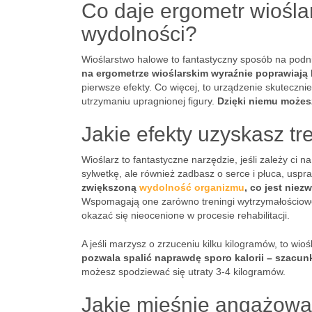
Co daje ergometr wioślar
wydolności?
Wioślarstwo halowe to fantastyczny sposób na podni
na ergometrze wioślarskim wyraźnie poprawiają
pierwsze efekty. Co więcej, to urządzenie skuteczni
utrzymaniu upragnionej figury.
Dzięki niemu możes
Jakie efekty uzyskasz tr
Wioślarz to fantastyczne narzędzie, jeśli zależy ci n
sylwetkę, ale również zadbasz o serce i płuca, uspr
zwiększoną
wydolność organizmu
, co jest niez
Wspomagają one zarówno treningi wytrzymałościowe,
okazać się nieocenione w procesie rehabilitacji.
A jeśli marzysz o zrzuceniu kilku kilogramów, to wio
pozwala spalić naprawdę sporo kalorii – szacu
możesz spodziewać się utraty 3-4 kilogramów.
Jakie mięśnie angażowa