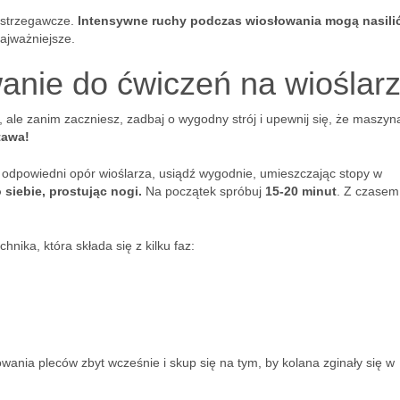
 ostrzegawcze.
Intensywne ruchy podczas wiosłowania mogą nasilić
najważniejsze.
wanie do ćwiczeń na wioślar
ale zanim zaczniesz, zadbaj o wygodny strój i upewnij się, że maszyna
tawa!
 odpowiedni opór wioślarza, usiądź wygodnie, umieszczając stopy w
siebie, prostując nogi.
Na początek spróbuj
15-20 minut
. Z czasem
nika, która składa się z kilku faz:
ania pleców zbyt wcześnie i skup się na tym, by kolana zginały się w