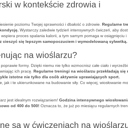
ski w kontekście zdrowia i
esienie poziomu Twojej sprawności i dbałość o zdrowie.
Regularne tr
 kondycję.
Wystarczy zaledwie tydzień intensywnych ćwiczeń, aby dost
e wspiera proces spalania kalorii, a tym samym pomaga w osiągnięciu i
z cieszyć się lepszym samopoczuciem i wymodelowaną sylwetką.
enując na wioślarzu?
a poprawie formy. Dzięki niemu nie tylko wzmocnisz całe ciało i wyrzeźb
awniając ich pracę.
Regularne treningi na wioślarzu przekładają się 
wykle istotne nie tylko dla osób aktywnie uprawiających sport.
 jak i te ukierunkowane na budowanie siły. Co więcej, wiosłowanie m
ślarz jest idealnym rozwiązaniem!
Godzina intensywnego wiosłowani
nkowo od 400 do 500!
Oznacza to, że już po miesiącu regularnych tre
ne są w ćwiczeniach na wioślarz