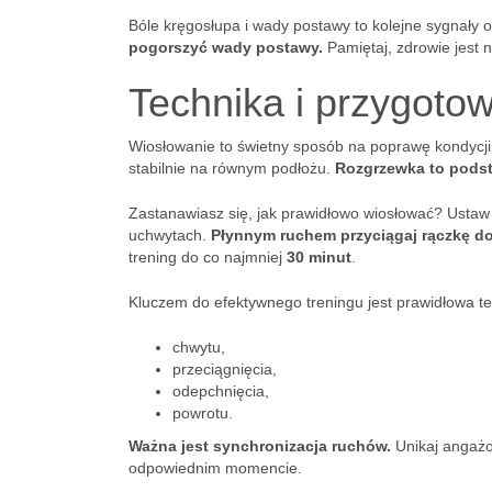
Bóle kręgosłupa i wady postawy to kolejne sygnały
pogorszyć wady postawy.
Pamiętaj, zdrowie jest 
Technika i przygoto
Wiosłowanie to świetny sposób na poprawę kondycji, 
stabilnie na równym podłożu.
Rozgrzewka to pods
Zastanawiasz się, jak prawidłowo wiosłować? Ustaw
uchwytach.
Płynnym ruchem przyciągaj rączkę do 
trening do co najmniej
30 minut
.
Kluczem do efektywnego treningu jest prawidłowa tech
chwytu,
przeciągnięcia,
odepchnięcia,
powrotu.
Ważna jest synchronizacja ruchów.
Unikaj angażow
odpowiednim momencie.