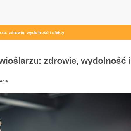
pl
rzu: zdrowie, wydolność i efekty
 wioślarzu: zdrowie, wydolność i
enia