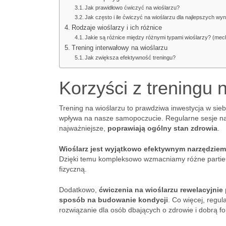
Jak prawidłowo ćwiczyć na wioślarzu?
Jak często i ile ćwiczyć na wioślarzu dla najlepszych wy
Rodzaje wioślarzy i ich różnice
Jakie są różnice między różnymi typami wioślarzy? (me
Trening interwałowy na wioślarzu
Jak zwiększa efektywność treningu?
Korzyści z treningu 
Trening na wioślarzu to prawdziwa inwestycja w sieb
wpływa na nasze samopoczucie. Regularne sesje na
najważniejsze,
poprawiają ogólny stan zdrowia
.
Wioślarz jest wyjątkowo efektywnym narzędziem
Dzięki temu kompleksowo wzmacniamy różne partie, t
fizyczną.
Dodatkowo,
ćwiczenia na wioślarzu rewelacyjni
sposób na budowanie kondycji
. Co więcej, regu
rozwiązanie dla osób dbających o zdrowie i dobrą f