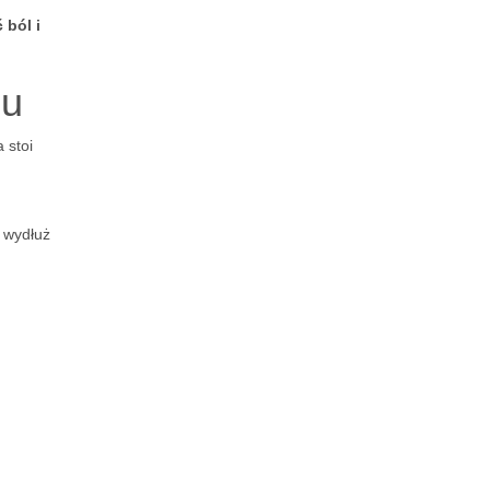
 ból i
zu
 stoi
 wydłuż