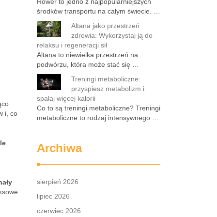
Rower to jedno z najpopularniejszych
środków transportu na całym świecie. …
Altana jako przestrzeń
zdrowia: Wykorzystaj ją do
relaksu i regeneracji sił
Altana to niewielka przestrzeń na
podwórzu, która może stać się …
Treningi metaboliczne:
przyspiesz metabolizm i
spalaj więcej kalorii
ąco
Co to są treningi metaboliczne? Treningi
 i, co
metaboliczne to rodzaj intensywnego …
le
.
Archiwa
sierpień 2026
nały
eksowe
lipiec 2026
czerwiec 2026