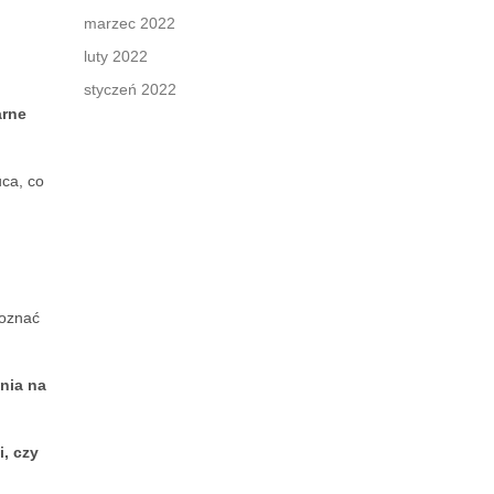
marzec 2022
luty 2022
styczeń 2022
arne
uca, co
poznać
nia na
i, czy