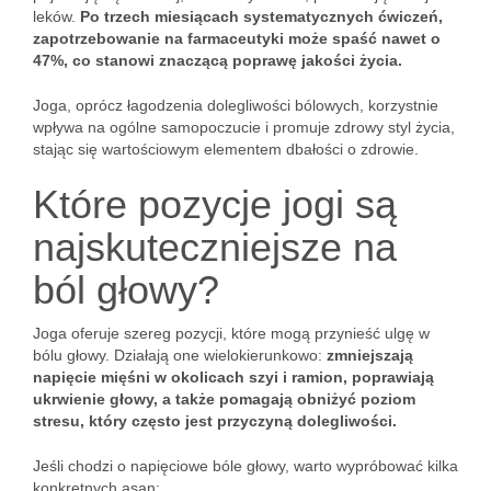
leków.
Po trzech miesiącach systematycznych ćwiczeń,
zapotrzebowanie na farmaceutyki może spaść nawet o
47%, co stanowi znaczącą poprawę jakości życia.
Joga, oprócz łagodzenia dolegliwości bólowych, korzystnie
wpływa na ogólne samopoczucie i promuje zdrowy styl życia,
stając się wartościowym elementem dbałości o zdrowie.
Które pozycje jogi są
najskuteczniejsze na
ból głowy?
Joga oferuje szereg pozycji, które mogą przynieść ulgę w
bólu głowy. Działają one wielokierunkowo:
zmniejszają
napięcie mięśni w okolicach szyi i ramion, poprawiają
ukrwienie głowy, a także pomagają obniżyć poziom
stresu, który często jest przyczyną dolegliwości.
Jeśli chodzi o napięciowe bóle głowy, warto wypróbować kilka
konkretnych asan: