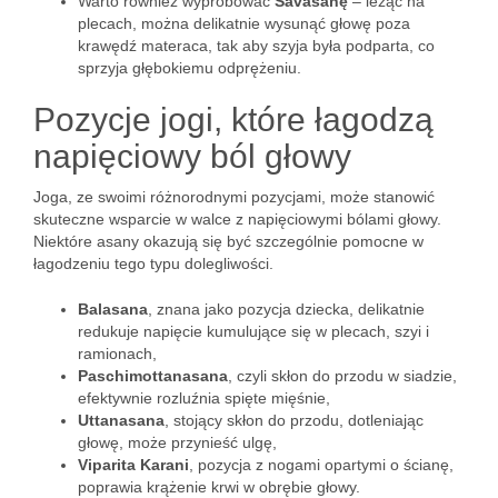
Warto również wypróbować
Savasanę
– leżąc na
plecach, można delikatnie wysunąć głowę poza
krawędź materaca, tak aby szyja była podparta, co
sprzyja głębokiemu odprężeniu.
Pozycje jogi, które łagodzą
napięciowy ból głowy
Joga, ze swoimi różnorodnymi pozycjami, może stanowić
skuteczne wsparcie w walce z napięciowymi bólami głowy.
Niektóre asany okazują się być szczególnie pomocne w
łagodzeniu tego typu dolegliwości.
Balasana
, znana jako pozycja dziecka, delikatnie
redukuje napięcie kumulujące się w plecach, szyi i
ramionach,
Paschimottanasana
, czyli skłon do przodu w siadzie,
efektywnie rozluźnia spięte mięśnie,
Uttanasana
, stojący skłon do przodu, dotleniając
głowę, może przynieść ulgę,
Viparita Karani
, pozycja z nogami opartymi o ścianę,
poprawia krążenie krwi w obrębie głowy.