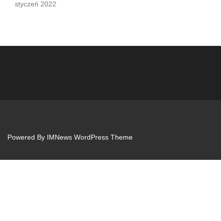
styczeń 2022
Powered By
IMNews WordPress Theme