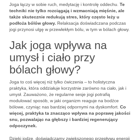
Joga łączy w sobie ruch, medytację i kontrolę oddechu.
Te
techniki nie tylko rozciągają i wzmacniają mięśnie, ale
także skutecznie redukują stres, który często leży u
podłoża bólów głowy.
Relaksacja doświadczana podczas
jogi przynosi ulgę w przewlekłym bólu, w tym w bólach głowy.
Jak joga wpływa na
umysł i ciało przy
bólach głowy?
Joga to coś więcej niż tylko ćwiczenia – to holistyczna
praktyka, która oddziałuje korzystnie zarówno na ciało, jak i
umysł. Zauważono, że regularne sesje jogi potrafią
modulować sposób, w jaki organizm reaguje na bodźce
bólowe, czyniąc nas bardziej odpornymi na dyskomfort.
Co
więcej, praktyka ta znacząco wpływa na poprawę jakości
snu, pozwalając na głębszy i bardziej regenerujący
odpoczynek.
Dzięki jodze, doświadczamy zwiększonego przepływu energii