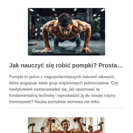
Ćwiczenia
Jak nauczyć się robić pompki? Prosta technika dla początkujących
Pompki to jedno z najpopularniejszych ćwiczeń siłowych,
które angażuje wiele grup mięśniowych jednocześnie. Czy
kiedykolwiek zastanawiałeś się, jak opanować tę
fundamentalną technikę i wprowadzić ją do swojej rutyny
treningowej? Nauka pompków wymaga nie tylko
determinacji, ale także zrozumienia poprawnej formy i
progresji, aby uniknąć kontuzji i osiągnąć zamierzone efekty.
Dzięki …