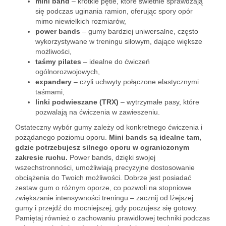
mini band
– krótkie pętle, które świetnie sprawdzają
się podczas uginania ramion, oferując spory opór
mimo niewielkich rozmiarów,
power bands
– gumy bardziej uniwersalne, często
wykorzystywane w treningu siłowym, dające większe
możliwości,
taśmy pilates
– idealne do ćwiczeń
ogólnorozwojowych,
expandery
– czyli uchwyty połączone elastycznymi
taśmami,
linki podwieszane (TRX)
– wytrzymałe pasy, które
pozwalają na ćwiczenia w zawieszeniu.
Ostateczny wybór gumy zależy od konkretnego ćwiczenia i
pożądanego poziomu oporu.
Mini bands są idealne tam,
gdzie potrzebujesz silnego oporu w ograniczonym
zakresie ruchu.
Power bands, dzięki swojej
wszechstronności, umożliwiają precyzyjne dostosowanie
obciążenia do Twoich możliwości. Dobrze jest posiadać
zestaw gum o różnym oporze, co pozwoli na stopniowe
zwiększanie intensywności treningu – zacznij od lżejszej
gumy i przejdź do mocniejszej, gdy poczujesz się gotowy.
Pamiętaj również o zachowaniu prawidłowej techniki podczas