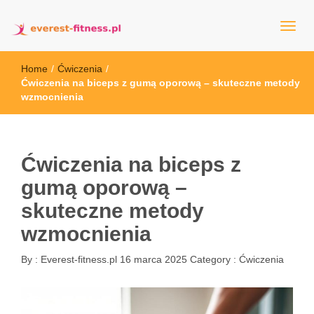
everest-fitness.pl
Home
/
Ćwiczenia
/
Ćwiczenia na biceps z gumą oporową – skuteczne metody
wzmocnienia
Ćwiczenia na biceps z
gumą oporową –
skuteczne metody
wzmocnienia
By :
Everest-fitness.pl
16 marca 2025
Category :
Ćwiczenia