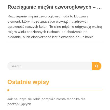
Rozciąganie mięśni czworogłowych – klucz do zdrowych kolan
Rozciąganie mięśni czworogłowych uda to kluczowy
element, który może znacząco wpłynąć na zdrowie i
sprawność naszych kolan. Te silne mięśnie odgrywają ważną
rolę w wielu codziennych ruchach, od chodzenia po
bieganie, a ich elastyczność jest niezbędna do unikania
kontuzji. Niezależnie od tego, czy jesteś zapalonym
sportowcem, czy po prostu dbasz …
Ostatnie wpisy
Jak nauczyć się robić pompki? Prosta technika dla
początkujących