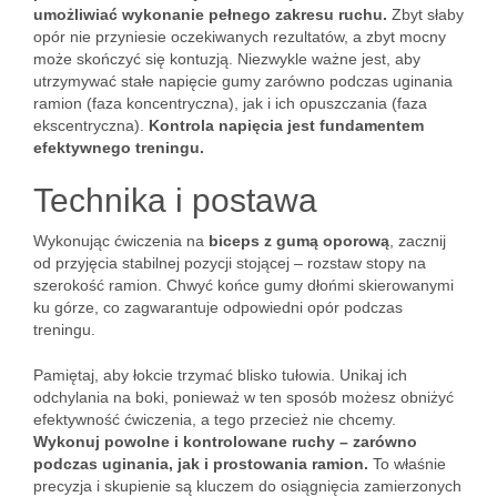
umożliwiać wykonanie pełnego zakresu ruchu.
Zbyt słaby
opór nie przyniesie oczekiwanych rezultatów, a zbyt mocny
może skończyć się kontuzją. Niezwykle ważne jest, aby
utrzymywać stałe napięcie gumy zarówno podczas uginania
ramion (faza koncentryczna), jak i ich opuszczania (faza
ekscentryczna).
Kontrola napięcia jest fundamentem
efektywnego treningu.
Technika i postawa
Wykonując ćwiczenia na
biceps z gumą oporową
, zacznij
od przyjęcia stabilnej pozycji stojącej – rozstaw stopy na
szerokość ramion. Chwyć końce gumy dłońmi skierowanymi
ku górze, co zagwarantuje odpowiedni opór podczas
treningu.
Pamiętaj, aby łokcie trzymać blisko tułowia. Unikaj ich
odchylania na boki, ponieważ w ten sposób możesz obniżyć
efektywność ćwiczenia, a tego przecież nie chcemy.
Wykonuj powolne i kontrolowane ruchy – zarówno
podczas uginania, jak i prostowania ramion.
To właśnie
precyzja i skupienie są kluczem do osiągnięcia zamierzonych