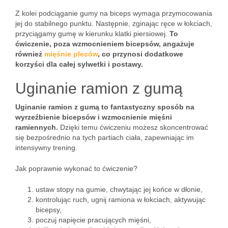
Z kolei podciąganie gumy na biceps wymaga przymocowania
jej do stabilnego punktu. Następnie, zginając ręce w łokciach,
przyciągamy gumę w kierunku klatki piersiowej.
To
ćwiczenie, poza wzmocnieniem bicepsów, angażuje
również
mięśnie pleców
, co przynosi dodatkowe
korzyści dla całej sylwetki i postawy.
Uginanie ramion z gumą
Uginanie ramion z gumą to fantastyczny sposób na
wyrzeźbienie bicepsów i wzmocnienie mięśni
ramiennych.
Dzięki temu ćwiczeniu możesz skoncentrować
się bezpośrednio na tych partiach ciała, zapewniając im
intensywny trening.
Jak poprawnie wykonać to ćwiczenie?
ustaw stopy na gumie, chwytając jej końce w dłonie,
kontrolując ruch, ugnij ramiona w łokciach, aktywując
bicepsy,
poczuj napięcie pracujących mięśni,