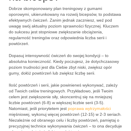
Dobrze skomponowany plan treningowy z gumami
oporowymi, ukierunkowany na rozwój bicepsów, to podstawa
efektywnych ćwiczeń. Zanim jednak zaczniesz, weź pod
uwagę swój aktualny poziom sprawności fizycznej. Kluczem
do sukcesu jest stopniowe zwiększanie obciążenia,
regularność treningów oraz odpowiednia liczba serii i
powtórzeń.
Dopasuj intensywność ćwiczeń do swojej kondycji – to
absolutna konieczność. Kiedy poczujesz, że dotychczasowy
poziom trudności jest dla Ciebie zbyt niski, zwiększ opór
gumy, dołóż powtórzeń lub zwiększ liczbę serii.
Ilość powtórzeń i serii, jakie powinieneś wykonywać, zależy
od Twoich celów treningowych. Przykładowo, jeśli Twoim
celem jest zwiększenie siły, skoncentruj się na mniejszej
liczbie powtórzeń (6-8) w większej liczbie serii (3-5).
Natomiast, jeśli priorytetem jest
poprawa wytrzymałości
mięśniowej, wykonuj więcej powtórzeń (12-15) w 2-3 seriach.
Niezależnie od obranego celu i liczby powtórzeń, pamiętaj o
precyzyjnej technice wykonywania ćwiczeń – to ona decyduje