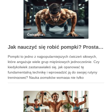
Ćwiczenia
Jak nauczyć się robić pompki? Prosta technika dla początkujących
Pompki to jedno z najpopularniejszych ćwiczeń siłowych,
które angażuje wiele grup mięśniowych jednocześnie. Czy
kiedykolwiek zastanawiałeś się, jak opanować tę
fundamentalną technikę i wprowadzić ją do swojej rutyny
treningowej? Nauka pompków wymaga nie tylko
determinacji, ale także zrozumienia poprawnej formy i
progresji, aby uniknąć kontuzji i osiągnąć zamierzone efekty.
Dzięki …