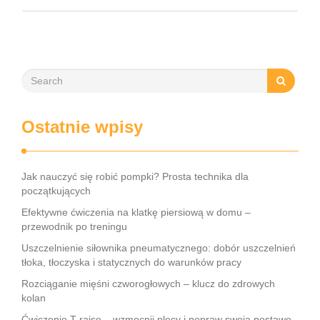
kontuzji. Niezależnie od tego, czy jesteś zapalonym
sportowcem, czy po prostu dbasz …
Ostatnie wpisy
Jak nauczyć się robić pompki? Prosta technika dla
początkujących
Efektywne ćwiczenia na klatkę piersiową w domu –
przewodnik po treningu
Uszczelnienie siłownika pneumatycznego: dobór uszczelnień
tłoka, tłoczyska i statycznych do warunków pracy
Rozciąganie mięśni czworogłowych – klucz do zdrowych
kolan
Ćwiczenie T raise – wzmocnij plecy i popraw swoją postawę