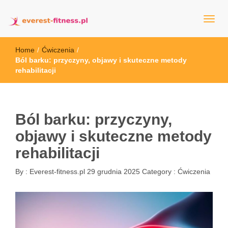
everest-fitness.pl
Home
/
Ćwiczenia
/
Ból barku: przyczyny, objawy i skuteczne metody
rehabilitacji
Ból barku: przyczyny,
objawy i skuteczne metody
rehabilitacji
By :
Everest-fitness.pl
29 grudnia 2025
Category :
Ćwiczenia