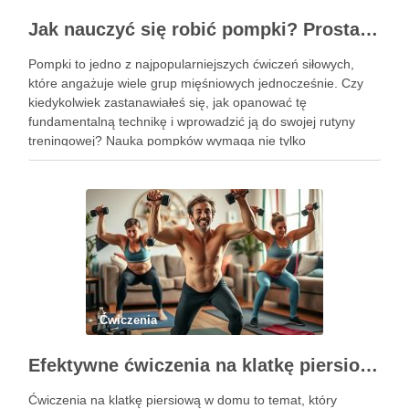
Jak nauczyć się robić pompki? Prosta technika dla początkujących
Pompki to jedno z najpopularniejszych ćwiczeń siłowych,
które angażuje wiele grup mięśniowych jednocześnie. Czy
kiedykolwiek zastanawiałeś się, jak opanować tę
fundamentalną technikę i wprowadzić ją do swojej rutyny
treningowej? Nauka pompków wymaga nie tylko
determinacji, ale także zrozumienia poprawnej formy i
progresji, aby uniknąć kontuzji i osiągnąć zamierzone efekty.
Dzięki …
Ćwiczenia
Efektywne ćwiczenia na klatkę piersiową w domu – przewodnik po treningu
Ćwiczenia na klatkę piersiową w domu to temat, który