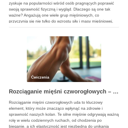
zyskuje na popularności wśród osób pragnących poprawić
swoją sprawność fizyczną i wygląd. Dlaczego są one tak
ważne? Angażują one wiele grup mięśniowych, co
przyczynia się nie tylko do wzrostu siły i masy mięśniowej,
ale także do poprawy postawy ciała oraz wydolności …
Ćwiczenia
Rozciąganie mięśni czworogłowych – klucz do zdrowych kolan
Rozciąganie mięśni czworogłowych uda to kluczowy
element, który może znacząco wpłynąć na zdrowie i
sprawność naszych kolan. Te silne mięśnie odgrywają ważną
rolę w wielu codziennych ruchach, od chodzenia po
bieganie, a ich elastyczność jest niezbędna do unikania