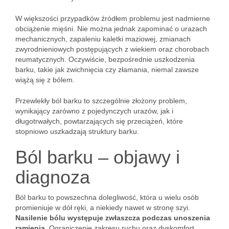
W większości przypadków źródłem problemu jest nadmierne
obciążenie mięśni. Nie można jednak zapominać o urazach
mechanicznych, zapaleniu kaletki maziowej, zmianach
zwyrodnieniowych postępujących z wiekiem oraz chorobach
reumatycznych. Oczywiście, bezpośrednie uszkodzenia
barku, takie jak zwichnięcia czy złamania, niemal zawsze
wiążą się z bólem.
Przewlekły ból barku to szczególnie złożony problem,
wynikający zarówno z pojedynczych urazów, jak i
długotrwałych, powtarzających się przeciążeń, które
stopniowo uszkadzają struktury barku.
Ból barku – objawy i
diagnoza
Ból barku to powszechna dolegliwość, która u wielu osób
promieniuje w dół ręki, a niekiedy nawet w stronę szyi.
Nasilenie bólu występuje zwłaszcza podczas unoszenia
ramienia.
Ograniczenie zakresu ruchu oraz dyskomfort