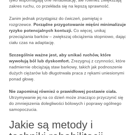
tylko wspomagają one rehabilitację, ale również zwiększają
zakres ruchu, co przekłada się na lepszą sprawność.
Zanim jednak przystąpisz do ćwiczeń, pamiętaj o
rozgrzewce.
Porządne przygotowanie mięśni minimalizuje
ryzyko potencjalnych kontuzji.
Co więcej, unikaj
przeciążania barków – zwiększaj obciążenia stopniowo, dając
ciału czas na adaptację.
Szczególnie ważne jest, aby unikać ruchów, które
wywołują ból lub dyskomfort.
Zrezygnuj z czynności, które
nadmiernie obciążają staw barkowy, takich jak podnoszenie
dużych ciężarów lub długotrwała praca z rękami uniesionymi
ponad głowę.
Nie zapominaj również o prawidłowej postawie ciała.
Utrzymywanie jej na co dzień może znacząco przyczynić się
do zmniejszenia dolegliwości bólowych i poprawy ogólnego
samopoczucia.
Jakie są metody i