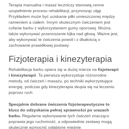
Terapia manualna i masaż leczniczy stanowią cenne
uzupełnienie procesu rehabilitacji, przynosząc ulgę.
Przykładem może być uciskanie piłki umieszczonej między
ramieniem a ciałem. Innym skutecznym ćwiczeniem jest
cofanie barku z wykorzystaniem gumy oporowej. Można
także wykonywać przenoszenie kijka nad głową. Ważne jest,
aby wykonywać te ćwiczenia powoli i z dbałością o
zachowanie prawidłowej postawy.
Fizjoterapia i kinezyterapia
Rehabilitacja barku opiera się w dużej mierze na
fizjoterapii
i kinezyterapii
. Ta pierwsza wykorzystuje różnorodne
metody, od ćwiczeń i masażu, po techniki wykorzystujące
energię, podczas gdy kinezyterapia skupia się na leczeniu
poprzez ruch.
Specjalnie dobrane ćwiczenia fizjoterapeutyczne to
klucz do odzyskania pełnej sprawności po urazach
barku.
Regularne wykonywanie tych ćwiczeń znacząco
poprawia jego ruchomość, a odpowiednie zestawy mogą
skutecznie wzmocnić osłabione mięśnie.