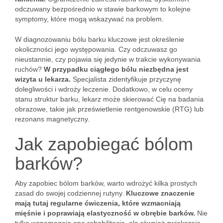
odczuwany bezpośrednio w stawie barkowym to kolejne
symptomy, które mogą wskazywać na problem.
W diagnozowaniu bólu barku kluczowe jest określenie
okoliczności jego występowania. Czy odczuwasz go
nieustannie, czy pojawia się jedynie w trakcie wykonywania
ruchów?
W przypadku ciągłego bólu niezbędna jest
wizyta u lekarza.
Specjalista zidentyfikuje przyczynę
dolegliwości i wdroży leczenie. Dodatkowo, w celu oceny
stanu struktur barku, lekarz może skierować Cię na badania
obrazowe, takie jak prześwietlenie rentgenowskie (RTG) lub
rezonans magnetyczny.
Jak zapobiegać bólom
barków?
Aby zapobiec bólom barków, warto wdrożyć kilka prostych
zasad do swojej codziennej rutyny.
Kluczowe znaczenie
mają tutaj regularne ćwiczenia, które wzmacniają
mięśnie i poprawiają elastyczność w obrębie barków.
Nie