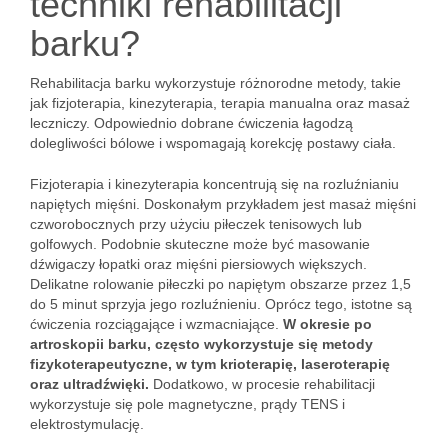
techniki rehabilitacji
barku?
Rehabilitacja barku wykorzystuje różnorodne metody, takie
jak fizjoterapia, kinezyterapia, terapia manualna oraz masaż
leczniczy. Odpowiednio dobrane ćwiczenia łagodzą
dolegliwości bólowe i wspomagają korekcję postawy ciała.
Fizjoterapia i kinezyterapia koncentrują się na rozluźnianiu
napiętych mięśni. Doskonałym przykładem jest masaż mięśni
czworobocznych przy użyciu piłeczek tenisowych lub
golfowych. Podobnie skuteczne może być masowanie
dźwigaczy łopatki oraz mięśni piersiowych większych.
Delikatne rolowanie piłeczki po napiętym obszarze przez 1,5
do 5 minut sprzyja jego rozluźnieniu. Oprócz tego, istotne są
ćwiczenia rozciągające i wzmacniające.
W okresie po
artroskopii barku, często wykorzystuje się metody
fizykoterapeutyczne, w tym krioterapię, laseroterapię
oraz ultradźwięki.
Dodatkowo, w procesie rehabilitacji
wykorzystuje się pole magnetyczne, prądy TENS i
elektrostymulację.