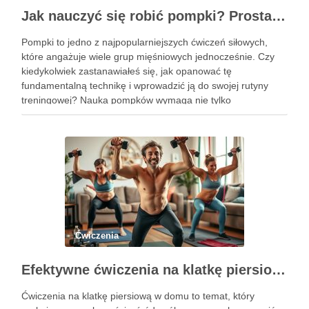
Jak nauczyć się robić pompki? Prosta technika dla początkujących
Pompki to jedno z najpopularniejszych ćwiczeń siłowych,
które angażuje wiele grup mięśniowych jednocześnie. Czy
kiedykolwiek zastanawiałeś się, jak opanować tę
fundamentalną technikę i wprowadzić ją do swojej rutyny
treningowej? Nauka pompków wymaga nie tylko
determinacji, ale także zrozumienia poprawnej formy i
progresji, aby uniknąć kontuzji i osiągnąć zamierzone efekty.
Dzięki …
Ćwiczenia
Efektywne ćwiczenia na klatkę piersiową w domu – przewodnik po treningu
Ćwiczenia na klatkę piersiową w domu to temat, który