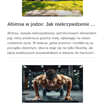
Ćwiczenia
Ahimsa w jodze: Jak niekrzywdzenie wpływa na nasze życie?
Ahimsa, zasada niekrzywdzenia, jest kluczowym elementem
jogi, który przekracza granice maty, wpływając na nasze
codzienne życie. W świecie, gdzie przemoc i konflikt są na
porządku dziennym, idea ta staje się nie tylko filozofią, ale
także praktycznym przewodnikiem w dążeniu do harmonii i
pokoju. Ahimsa uczy nas szacunku do siebie i …
Ćwiczenia