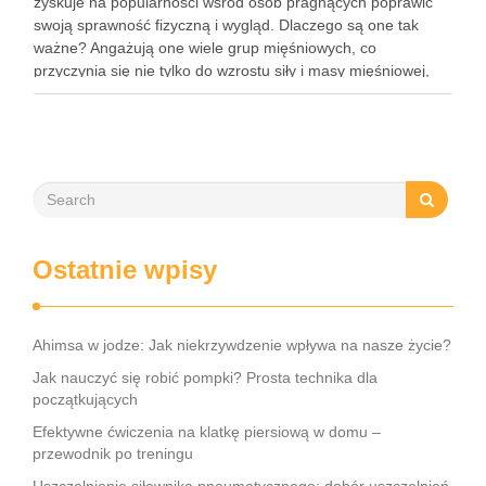
zyskuje na popularności wśród osób pragnących poprawić
swoją sprawność fizyczną i wygląd. Dlaczego są one tak
ważne? Angażują one wiele grup mięśniowych, co
przyczynia się nie tylko do wzrostu siły i masy mięśniowej,
ale także do poprawy postawy ciała oraz wydolności …
Ostatnie wpisy
Ahimsa w jodze: Jak niekrzywdzenie wpływa na nasze życie?
Jak nauczyć się robić pompki? Prosta technika dla
początkujących
Efektywne ćwiczenia na klatkę piersiową w domu –
przewodnik po treningu