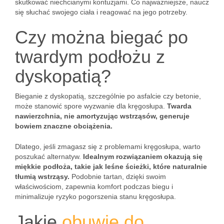
skutkować niechcianymi kontuzjami. Co najważniejsze, naucz
się słuchać swojego ciała i reagować na jego potrzeby.
Czy można biegać po
twardym podłożu z
dyskopatią?
Bieganie z dyskopatią, szczególnie po asfalcie czy betonie,
może stanowić spore wyzwanie dla kręgosłupa.
Twarda
nawierzchnia, nie amortyzując wstrząsów, generuje
bowiem znaczne obciążenia.
Dlatego, jeśli zmagasz się z problemami kręgosłupa, warto
poszukać alternatyw.
Idealnym rozwiązaniem okazują się
miękkie podłoża, takie jak leśne ścieżki, które naturalnie
tłumią wstrząsy.
Podobnie tartan, dzięki swoim
właściwościom, zapewnia komfort podczas biegu i
minimalizuje ryzyko pogorszenia stanu kręgosłupa.
Jakie
obuwie do