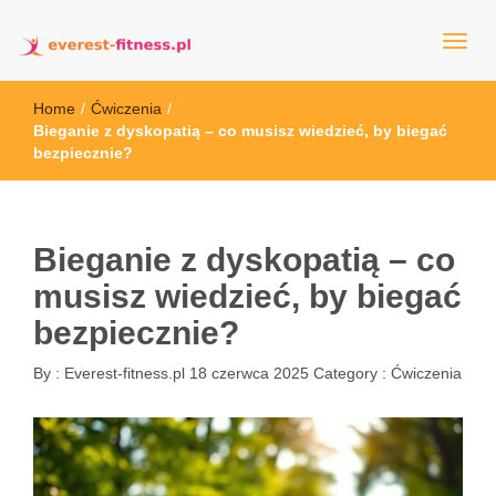
everest-fitness.pl
Home
/
Ćwiczenia
/
Bieganie z dyskopatią – co musisz wiedzieć, by biegać
bezpiecznie?
Bieganie z dyskopatią – co
musisz wiedzieć, by biegać
bezpiecznie?
By :
Everest-fitness.pl
18 czerwca 2025
Category :
Ćwiczenia