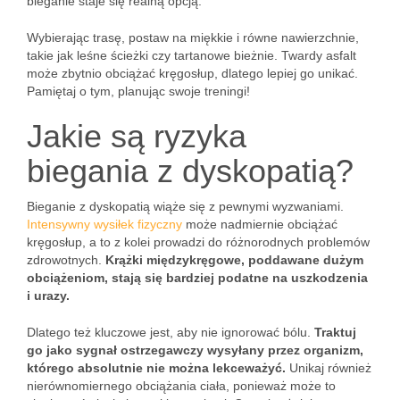
bieganie staje się realną opcją.
Wybierając trasę, postaw na miękkie i równe nawierzchnie,
takie jak leśne ścieżki czy tartanowe bieżnie. Twardy asfalt
może zbytnio obciążać kręgosłup, dlatego lepiej go unikać.
Pamiętaj o tym, planując swoje treningi!
Jakie są ryzyka
biegania z dyskopatią?
Bieganie z dyskopatią wiąże się z pewnymi wyzwaniami.
Intensywny wysiłek fizyczny
może nadmiernie obciążać
kręgosłup, a to z kolei prowadzi do różnorodnych problemów
zdrowotnych.
Krążki międzykręgowe, poddawane dużym
obciążeniom, stają się bardziej podatne na uszkodzenia
i urazy.
Dlatego też kluczowe jest, aby nie ignorować bólu.
Traktuj
go jako sygnał ostrzegawczy wysyłany przez organizm,
którego absolutnie nie można lekceważyć.
Unikaj również
nierównomiernego obciążania ciała, ponieważ może to