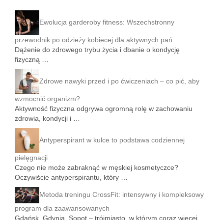
Ewolucja garderoby fitness: Wszechstronny
przewodnik po odzieży kobiecej dla aktywnych pań
Dążenie do zdrowego trybu życia i dbanie o kondycję
fizyczną …
Zdrowe nawyki przed i po ćwiczeniach – co pić, aby
wzmocnić organizm?
Aktywność fizyczna odgrywa ogromną rolę w zachowaniu
zdrowia, kondycji i …
Antyperspirant w kulce to podstawa codziennej
pielęgnacji
Czego nie może zabraknąć w męskiej kosmetyczce?
Oczywiście antyperspirantu, który …
Metoda treningu CrossFit: intensywny i kompleksowy
program dla zaawansowanych
Gdańsk, Gdynia, Sopot – trójmiasto, w którym coraz więcej