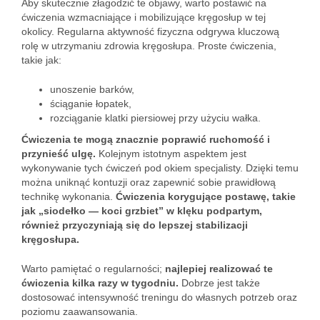
Aby skutecznie złagodzić te objawy, warto postawić na
ćwiczenia wzmacniające i mobilizujące kręgosłup w tej
okolicy. Regularna aktywność fizyczna odgrywa kluczową
rolę w utrzymaniu zdrowia kręgosłupa. Proste ćwiczenia,
takie jak:
unoszenie barków,
ściąganie łopatek,
rozciąganie klatki piersiowej przy użyciu wałka.
Ćwiczenia te mogą znacznie poprawić ruchomość i
przynieść ulgę.
Kolejnym istotnym aspektem jest
wykonywanie tych ćwiczeń pod okiem specjalisty. Dzięki temu
można uniknąć kontuzji oraz zapewnić sobie prawidłową
technikę wykonania.
Ćwiczenia korygujące postawę, takie
jak „siodełko — koci grzbiet” w klęku podpartym,
również przyczyniają się do lepszej stabilizacji
kręgosłupa.
Warto pamiętać o regularności;
najlepiej realizować te
ćwiczenia kilka razy w tygodniu.
Dobrze jest także
dostosować intensywność treningu do własnych potrzeb oraz
poziomu zaawansowania.