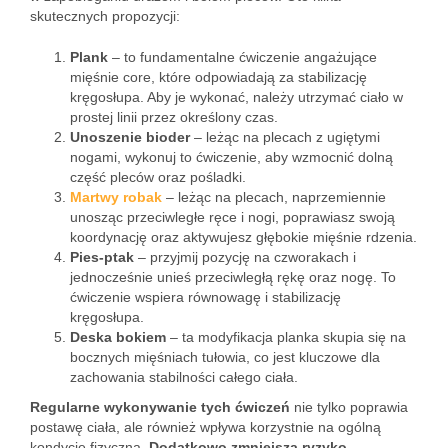
skutecznych propozycji:
Plank
– to fundamentalne ćwiczenie angażujące
mięśnie core, które odpowiadają za stabilizację
kręgosłupa. Aby je wykonać, należy utrzymać ciało w
prostej linii przez określony czas.
Unoszenie bioder
– leżąc na plecach z ugiętymi
nogami, wykonuj to ćwiczenie, aby wzmocnić dolną
część pleców oraz pośladki.
Martwy robak
– leżąc na plecach, naprzemiennie
unosząc przeciwległe ręce i nogi, poprawiasz swoją
koordynację oraz aktywujesz głębokie mięśnie rdzenia.
Pies-ptak
– przyjmij pozycję na czworakach i
jednocześnie unieś przeciwległą rękę oraz nogę. To
ćwiczenie wspiera równowagę i stabilizację
kręgosłupa.
Deska bokiem
– ta modyfikacja planka skupia się na
bocznych mięśniach tułowia, co jest kluczowe dla
zachowania stabilności całego ciała.
Regularne wykonywanie tych ćwiczeń
nie tylko poprawia
postawę ciała, ale również wpływa korzystnie na ogólną
kondycję fizyczną.
Dodatkowo zmniejsza ryzyko