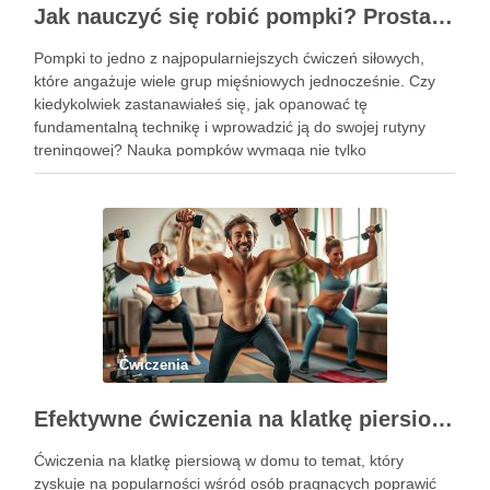
Jak nauczyć się robić pompki? Prosta technika dla początkujących
Pompki to jedno z najpopularniejszych ćwiczeń siłowych,
które angażuje wiele grup mięśniowych jednocześnie. Czy
kiedykolwiek zastanawiałeś się, jak opanować tę
fundamentalną technikę i wprowadzić ją do swojej rutyny
treningowej? Nauka pompków wymaga nie tylko
determinacji, ale także zrozumienia poprawnej formy i
progresji, aby uniknąć kontuzji i osiągnąć zamierzone efekty.
Dzięki …
Ćwiczenia
Efektywne ćwiczenia na klatkę piersiową w domu – przewodnik po treningu
Ćwiczenia na klatkę piersiową w domu to temat, który
zyskuje na popularności wśród osób pragnących poprawić