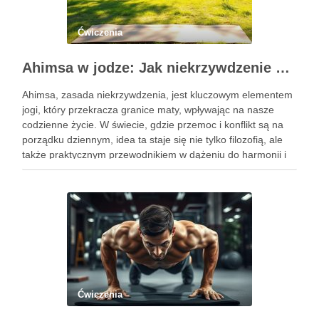
Ćwiczenia
Ahimsa w jodze: Jak niekrzywdzenie wpływa na nasze życie?
Ahimsa, zasada niekrzywdzenia, jest kluczowym elementem
jogi, który przekracza granice maty, wpływając na nasze
codzienne życie. W świecie, gdzie przemoc i konflikt są na
porządku dziennym, idea ta staje się nie tylko filozofią, ale
także praktycznym przewodnikiem w dążeniu do harmonii i
pokoju. Ahimsa uczy nas szacunku do siebie i …
Ćwiczenia