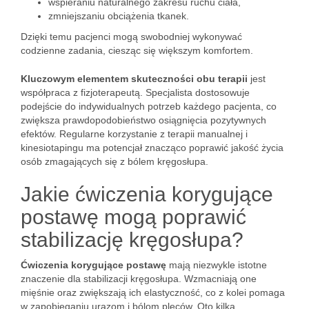
wspieraniu naturalnego zakresu ruchu ciała,
zmniejszaniu obciążenia tkanek.
Dzięki temu pacjenci mogą swobodniej wykonywać
codzienne zadania, ciesząc się większym komfortem.
Kluczowym elementem skuteczności obu terapii
jest
współpraca z fizjoterapeutą. Specjalista dostosowuje
podejście do indywidualnych potrzeb każdego pacjenta, co
zwiększa prawdopodobieństwo osiągnięcia pozytywnych
efektów. Regularne korzystanie z terapii manualnej i
kinesiotapingu ma potencjał znacząco poprawić jakość życia
osób zmagających się z bólem kręgosłupa.
Jakie ćwiczenia korygujące
postawę mogą poprawić
stabilizację kręgosłupa?
Ćwiczenia korygujące postawę
mają niezwykle istotne
znaczenie dla stabilizacji kręgosłupa. Wzmacniają one
mięśnie oraz zwiększają ich elastyczność, co z kolei pomaga
w zapobieganiu urazom i bólom pleców. Oto kilka