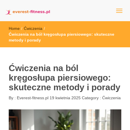
everest-fitness.pl
Home
/
Ćwiczenia
/
Ćwiczenia na ból kręgosłupa piersiowego: skuteczne
metody i porady
Ćwiczenia na ból
kręgosłupa piersiowego:
skuteczne metody i porady
By :
Everest-fitness.pl
19 kwietnia 2025
Category :
Ćwiczenia