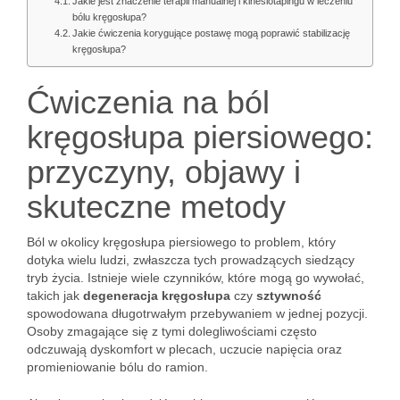
Jakie jest znaczenie terapii manualnej i kinesiotapingu w leczeniu
bólu kręgosłupa?
Jakie ćwiczenia korygujące postawę mogą poprawić stabilizację
kręgosłupa?
Ćwiczenia na ból
kręgosłupa piersiowego:
przyczyny, objawy i
skuteczne metody
Ból w okolicy kręgosłupa piersiowego to problem, który
dotyka wielu ludzi, zwłaszcza tych prowadzących siedzący
tryb życia. Istnieje wiele czynników, które mogą go wywołać,
takich jak
degeneracja kręgosłupa
czy
sztywność
spowodowana długotrwałym przebywaniem w jednej pozycji.
Osoby zmagające się z tymi dolegliwościami często
odczuwają dyskomfort w plecach, uczucie napięcia oraz
promieniowanie bólu do ramion.