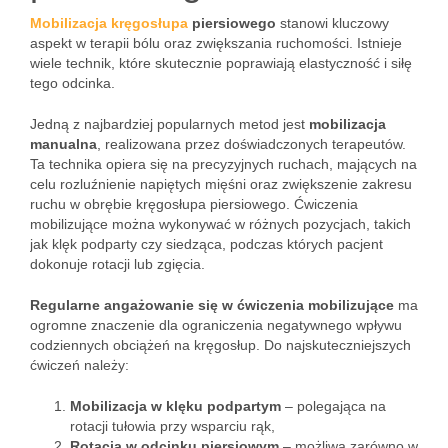
Mobilizacja kręgosłupa
piersiowego
stanowi kluczowy
aspekt w terapii bólu oraz zwiększania ruchomości. Istnieje
wiele technik, które skutecznie poprawiają elastyczność i siłę
tego odcinka.
Jedną z najbardziej popularnych metod jest
mobilizacja
manualna
, realizowana przez doświadczonych terapeutów.
Ta technika opiera się na precyzyjnych ruchach, mających na
celu rozluźnienie napiętych mięśni oraz zwiększenie zakresu
ruchu w obrębie kręgosłupa piersiowego. Ćwiczenia
mobilizujące można wykonywać w różnych pozycjach, takich
jak klęk podparty czy siedząca, podczas których pacjent
dokonuje rotacji lub zgięcia.
Regularne angażowanie się w ćwiczenia mobilizujące
ma
ogromne znaczenie dla ograniczenia negatywnego wpływu
codziennych obciążeń na kręgosłup. Do najskuteczniejszych
ćwiczeń należy:
Mobilizacja w klęku podpartym
– polegająca na
rotacji tułowia przy wsparciu rąk,
Rotacja w odcinku piersiowym
– możliwa zarówno w