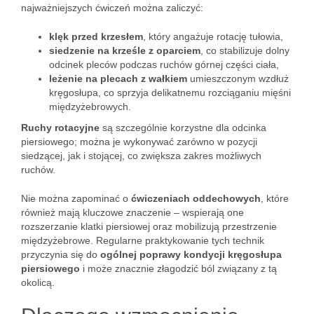
najważniejszych ćwiczeń można zaliczyć:
klęk przed krzesłem
, który angażuje rotację tułowia,
siedzenie na krześle z oparciem
, co stabilizuje dolny
odcinek pleców podczas ruchów górnej części ciała,
leżenie na plecach z wałkiem
umieszczonym wzdłuż
kręgosłupa, co sprzyja delikatnemu rozciąganiu mięśni
międzyżebrowych.
Ruchy rotacyjne
są szczególnie korzystne dla odcinka
piersiowego; można je wykonywać zarówno w pozycji
siedzącej, jak i stojącej, co zwiększa zakres możliwych
ruchów.
Nie można zapominać o
ćwiczeniach oddechowych
, które
również mają kluczowe znaczenie – wspierają one
rozszerzanie klatki piersiowej oraz mobilizują przestrzenie
międzyżebrowe. Regularne praktykowanie tych technik
przyczynia się do
ogólnej poprawy kondycji kręgosłupa
piersiowego
i może znacznie złagodzić ból związany z tą
okolicą.