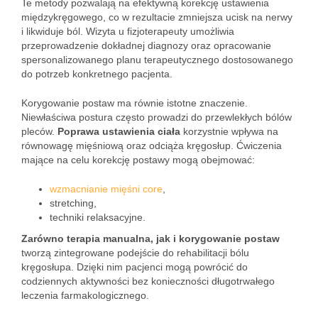
Te metody pozwalają na efektywną korekcję ustawienia
międzykręgowego, co w rezultacie zmniejsza ucisk na nerwy
i likwiduje ból. Wizyta u fizjoterapeuty umożliwia
przeprowadzenie dokładnej diagnozy oraz opracowanie
spersonalizowanego planu terapeutycznego dostosowanego
do potrzeb konkretnego pacjenta.
Korygowanie postaw ma równie istotne znaczenie.
Niewłaściwa postura często prowadzi do przewlekłych bólów
pleców.
Poprawa ustawienia ciała
korzystnie wpływa na
równowagę mięśniową oraz odciąża kręgosłup. Ćwiczenia
mające na celu korekcję postawy mogą obejmować:
wzmacnianie mięśni core
,
stretching,
techniki relaksacyjne.
Zarówno terapia manualna, jak i korygowanie postaw
tworzą zintegrowane podejście do rehabilitacji bólu
kręgosłupa. Dzięki nim pacjenci mogą powrócić do
codziennych aktywności bez konieczności długotrwałego
leczenia farmakologicznego.