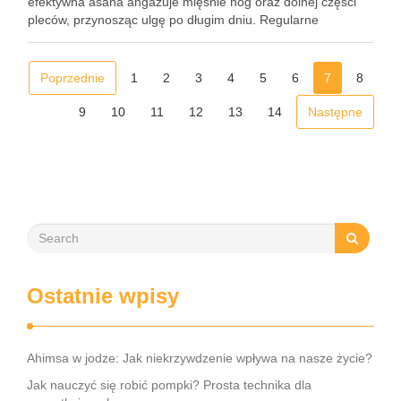
efektywna asana angażuje mięśnie nóg oraz dolnej części
pleców, przynosząc ulgę po długim dniu. Regularne
praktykowanie Virasany nie tylko poprawia elastyczność stóp
i kostek, ale także …
Poprzednie
1
2
3
4
5
6
7
8
9
10
11
12
13
14
Następne
Ostatnie wpisy
Ahimsa w jodze: Jak niekrzywdzenie wpływa na nasze życie?
Jak nauczyć się robić pompki? Prosta technika dla