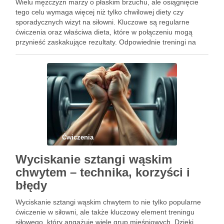
Wielu mężczyzn marzy o płaskim brzuchu, ale osiągnięcie
tego celu wymaga więcej niż tylko chwilowej diety czy
sporadycznych wizyt na siłowni. Kluczowe są regularne
ćwiczenia oraz właściwa dieta, które w połączeniu mogą
przynieść zaskakujące rezultaty. Odpowiednie treningi na
brzuch nie tylko pomogą w redukcji tkanki tłuszczowej, ale
również wzmocnią mięśnie …
Ćwiczenia
Wyciskanie sztangi wąskim
chwytem – technika, korzyści i
błędy
Wyciskanie sztangi wąskim chwytem to nie tylko popularne
ćwiczenie w siłowni, ale także kluczowy element treningu
siłowego, który angażuje wiele grup mięśniowych. Dzięki