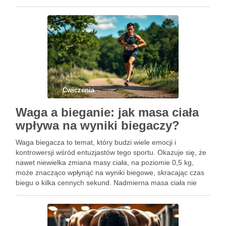
fizycznej, ale także na hartowanie organizmu oraz
wzmacnianie odporności. …
Ćwiczenia
Waga a bieganie: jak masa ciała
wpływa na wyniki biegaczy?
Waga biegacza to temat, który budzi wiele emocji i
kontrowersji wśród entuzjastów tego sportu. Okazuje się, że
nawet niewielka zmiana masy ciała, na poziomie 0,5 kg,
może znacząco wpłynąć na wyniki biegowe, skracając czas
biegu o kilka cennych sekund. Nadmierna masa ciała nie
tylko spowalnia tempo, ale także zwiększa ryzyko …