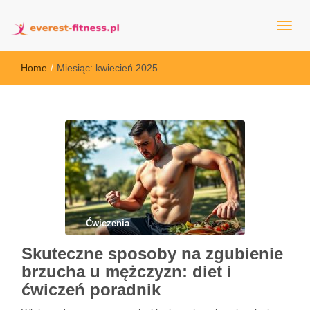
everest-fitness.pl
Home
/
Miesiąc:
kwiecień 2025
Ćwiczenia
Skuteczne sposoby na zgubienie
brzucha u mężczyzn: diet i
ćwiczeń poradnik