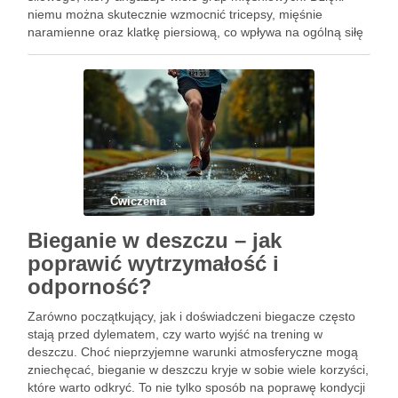
niemu można skutecznie wzmocnić tricepsy, mięśnie
naramienne oraz klatkę piersiową, co wpływa na ogólną siłę
górnej części ciała. Choć technika wykonania wydaje się
prosta, wymaga odpowiedniej precyzji …
Ćwiczenia
Bieganie w deszczu – jak
poprawić wytrzymałość i
odporność?
Zarówno początkujący, jak i doświadczeni biegacze często
stają przed dylematem, czy warto wyjść na trening w
deszczu. Choć nieprzyjemne warunki atmosferyczne mogą
zniechęcać, bieganie w deszczu kryje w sobie wiele korzyści,
które warto odkryć. To nie tylko sposób na poprawę kondycji