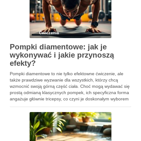
Ćwiczenia
Pompki diamentowe: jak je
wykonywać i jakie przynoszą
efekty?
Pompki diamentowe to nie tylko efektowne ćwiczenie, ale
także prawdziwe wyzwanie dla wszystkich, którzy chcą
wzmocnić swoją górną część ciała. Choć mogą wydawać się
prostą odmianą klasycznych pompek, ich specyficzna forma
angażuje głównie tricepsy, co czyni je doskonałym wyborem
dla mężczyzn dążących do poprawy siły i wydolności.
Regularne wykonywanie pompek …