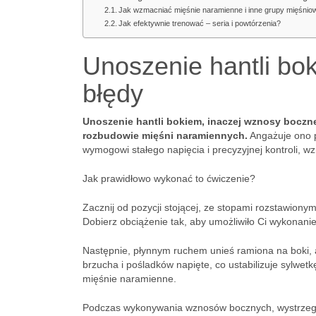
Jak wzmacniać mięśnie naramienne i inne grupy mięśnio
Jak efektywnie trenować – seria i powtórzenia?
Unoszenie hantli bok
błędy
Unoszenie hantli bokiem, inaczej wznosy boczne
rozbudowie mięśni naramiennych.
Angażuje ono pr
wymogowi stałego napięcia i precyzyjnej kontroli, 
Jak prawidłowo wykonać to ćwiczenie?
Zacznij od pozycji stojącej, ze stopami rozstawiony
Dobierz obciążenie tak, aby umożliwiło Ci wykonanie
Następnie, płynnym ruchem unieś ramiona na boki, a
brzucha i pośladków napięte, co ustabilizuje sylwet
mięśnie naramienne.
Podczas wykonywania wznosów bocznych, wystrzegaj