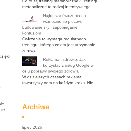
Co to są treningi metaboliczne? Treningi
metaboliczne to rodzaj intensywnego …
Najlepsze ćwiczenia na
wzmocnienie pleców:
budowanie siły i zapobieganie
kontuzjom
Ćwiczenie to wymaga regularnego
treningu, którego celem jest utrzymanie
zdrowia …
Dzięki
Reklama i zdrowie: Jak
korzystać z usług Google w
celu poprawy swojego zdrowia
W dzisiejszych czasach reklama
towarzyszy nam na każdym kroku. Nie
.
…
nie
Archiwa
nie
lipiec 2026
,