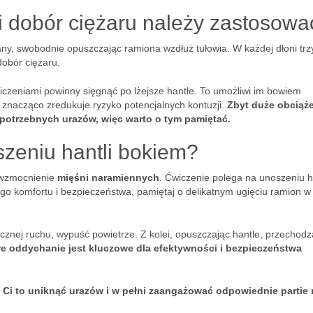
i dobór ciężaru należy zastosowa
wany, swobodnie opuszczając ramiona wzdłuż tułowia. W każdej dłoni tr
dobór ciężaru.
czeniami powinny sięgnąć po lżejsze hantle. To umożliwi im bowiem
i znacząco zredukuje ryzyko potencjalnych kontuzji.
Zbyt duże obciąże
epotrzebnych urazów, więc warto o tym pamiętać.
zeniu hantli bokiem?
 wzmocnienie
mięśni naramiennych
. Ćwiczenie polega na unoszeniu h
ego komfortu i bezpieczeństwa, pamiętaj o delikatnym ugięciu ramion w
ycznej ruchu, wypuść powietrze. Z kolei, opuszczając hantle, przechod
e oddychanie jest kluczowe dla efektywności i bezpieczeństwa
 Ci to uniknąć urazów i w pełni zaangażować odpowiednie partie 