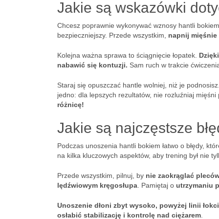
Jakie są wskazówki doty
Chcesz poprawnie wykonywać wznosy hantli bokiem? P
bezpieczniejszy. Przede wszystkim,
napnij mięśnie 
Kolejna ważna sprawa to ściągnięcie łopatek.
Dzięk
nabawić się kontuzji.
Sam ruch w trakcie ćwiczenia
Staraj się opuszczać hantle wolniej, niż je podnosisz
jedno: dla lepszych rezultatów, nie rozluźniaj mięś
różnicę!
Jakie są najczęstsze bł
Podczas unoszenia hantli bokiem łatwo o błędy, któ
na kilka kluczowych aspektów, aby trening był nie tyl
Przede wszystkim, pilnuj, by
nie zaokrąglać plecó
lędźwiowym kręgosłupa
. Pamiętaj o
utrzymaniu p
Unoszenie dłoni zbyt wysoko, powyżej linii łokci
osłabić stabilizację i kontrolę nad ciężarem
.