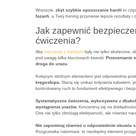
Wreszcie,
zbyt szybkie opuszczanie hantli
to częs
fazach
, a Twój trening przyniesie lepsze rezultaty 
Jak zapewnić bezpieczeń
ćwiczenia?
Aby
ćwiczenia z hantlami
były nie tylko skuteczne, a
pod uwagę kilka kluczowych kwestii.
Przecenianie s
droga do urazu.
Kolejnym istotnym elementem jest odpowiednia pos
kręgosłupa.
Staraj się unikać kołysania tułowiem, p
kontrolowany ruch to fundament efektywnego i bezp
Systematyczne ćwiczenia, wykonywane z dbałoś
wystąpienia urazów.
Koncentruj się na dokładnośc
One nie tylko obniżają efektywność, ale również nar
Nie zapominaj również o odpowiednim obuwiu sp
Rozgrzewka natomiast, to niezbędny element przygot