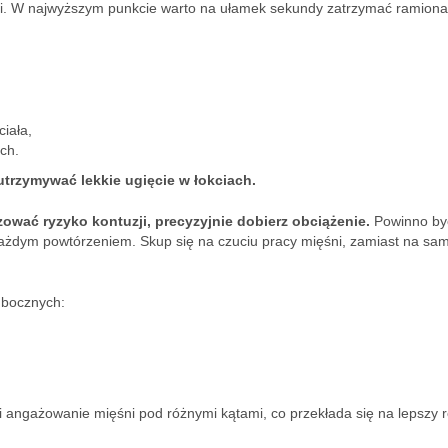
li. W najwyższym punkcie warto na ułamek sekundy zatrzymać ramiona
iała,
ch.
 utrzymywać lekkie ugięcie w łokciach.
ować ryzyko kontuzji, precyzyjnie dobierz obciążenie.
Powinno by
d każdym powtórzeniem. Skup się na czuciu pracy mięśni, zamiast na s
w bocznych:
i angażowanie mięśni pod różnymi kątami, co przekłada się na lepszy 