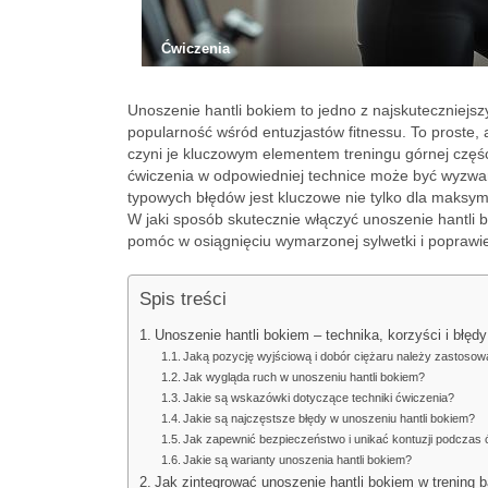
Ćwiczenia
Unoszenie hantli bokiem to jedno z najskuteczniej
popularność wśród entuzjastów fitnessu. To proste
czyni je kluczowym elementem treningu górnej częśc
ćwiczenia w odpowiedniej technice może być wyzwa
typowych błędów jest kluczowe nie tylko dla maksym
W jaki sposób skutecznie włączyć unoszenie hantli
pomóc w osiągnięciu wymarzonej sylwetki i poprawie 
Spis treści
Unoszenie hantli bokiem – technika, korzyści i błędy
Jaką pozycję wyjściową i dobór ciężaru należy zastoso
Jak wygląda ruch w unoszeniu hantli bokiem?
Jakie są wskazówki dotyczące techniki ćwiczenia?
Jakie są najczęstsze błędy w unoszeniu hantli bokiem?
Jak zapewnić bezpieczeństwo i unikać kontuzji podczas 
Jakie są warianty unoszenia hantli bokiem?
Jak zintegrować unoszenie hantli bokiem w trening 