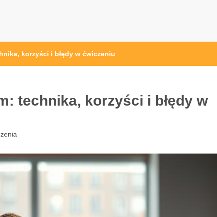
pl
hnika, korzyści i błędy w ćwiczeniu
: technika, korzyści i błędy w
zenia