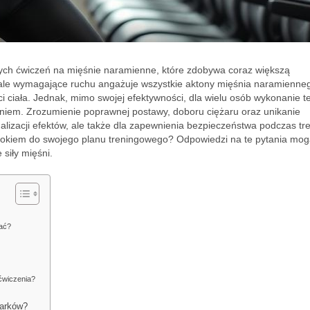
szych ćwiczeń na mięśnie naramienne, które zdobywa coraz większą
, ale wymagające ruchu angażuje wszystkie aktony mięśnia naramienne
i ciała. Jednak, mimo swojej efektywności, dla wielu osób wykonanie t
niem. Zrozumienie poprawnej postawy, doboru ciężaru oraz unikanie
alizacji efektów, ale także dla zapewnienia bezpieczeństwa podczas tr
 bokiem do swojego planu treningowego? Odpowiedzi na te pytania mo
siły mięśni.
wać?
ćwiczenia?
barków?