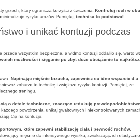
ty grzech, który ogranicza korzyści z ćwiczenia.
Kontroluj ruch w ob
i zminimalizuje ryzyko urazów. Pamiętaj,
technika to podstawa!
stwo i unikać kontuzji podczas
le przede wszystkim bezpieczne, a widmo kontuzji oddaliło się, warto w
woich możliwości i sięganie po zbyt duże obciążenie to najkrótsz
tawa.
Napinając mięśnie brzucha, zapewnisz solidne wsparcie dla
onieważ zaburza to technikę i zwiększa ryzyko kontuzji. Pamiętaj, że
iecznego treningu.
cią o detale techniczne, znacząco redukują prawdopodobieństw
i każdego powtórzenia, unikaj gwałtownych i niekontrolowanych zamac
ażają Cię na kontuzje.
ortowym, które zapewni stabilizację ciała i pewność ruchów.
owujący mięśnie do intensywnego wysiłku, zwiększając ich elastyczno