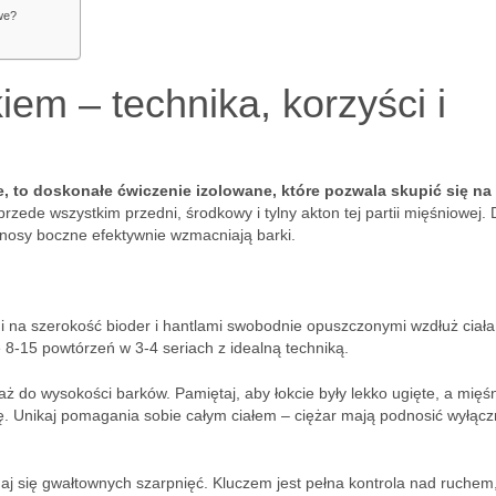
we?
iem – technika, korzyści i
, to doskonałe ćwiczenie izolowane, które pozwala skupić się na
zede wszystkim przedni, środkowy i tylny akton tej partii mięśniowej. 
wznosy boczne efektywnie wzmacniają barki.
mi na szerokość bioder i hantlami swobodnie opuszczonymi wzdłuż ciała
 8-15 powtórzeń w 3-4 seriach z idealną techniką.
ż do wysokości barków. Pamiętaj, aby łokcie były lekko ugięte, a mięś
kę. Unikaj pomagania sobie całym ciałem – ciężar mają podnosić wyłącz
 się gwałtownych szarpnięć. Kluczem jest pełna kontrola nad ruchem