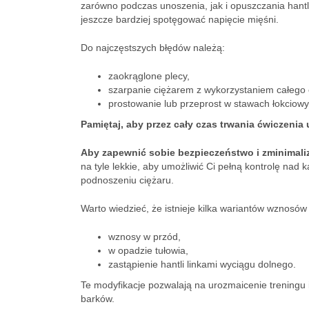
zarówno podczas unoszenia, jak i opuszczania hant
jeszcze bardziej spotęgować napięcie mięśni.
Do najczęstszych błędów należą:
zaokrąglone plecy,
szarpanie ciężarem z wykorzystaniem całego c
prostowanie lub przeprost w stawach łokciowy
Pamiętaj, aby przez cały czas trwania ćwiczenia
Aby zapewnić sobie bezpieczeństwo i zminimaliz
na tyle lekkie, aby umożliwić Ci pełną kontrolę na
podnoszeniu ciężaru.
Warto wiedzieć, że istnieje kilka wariantów wznosó
wznosy w przód,
w opadzie tułowia,
zastąpienie hantli linkami wyciągu dolnego.
Te modyfikacje pozwalają na urozmaicenie treningu 
barków.