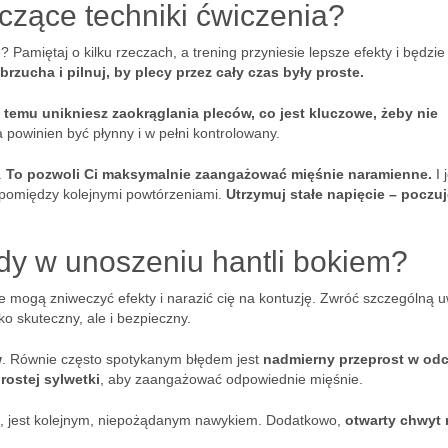
czące techniki ćwiczenia?
amiętaj o kilku rzeczach, a trening przyniesie lepsze efekty i będzie
brzucha i pilnuj, by plecy przez cały czas były proste.
i temu unikniesz zaokrąglania pleców, co jest kluczowe, żeby nie
 powinien być płynny i w pełni kontrolowany.
.
To pozwoli Ci maksymalnie zaangażować mięśnie naramienne.
I 
ni pomiędzy kolejnymi powtórzeniami.
Utrzymuj stałe napięcie – poczu
ędy w unoszeniu hantli bokiem?
re mogą zniweczyć efekty i narazić cię na kontuzję. Zwróć szczególną 
ko skuteczny, ale i bezpieczny.
w
. Równie często spotykanym błędem jest
nadmierny przeprost w od
rostej sylwetki
, aby zaangażować odpowiednie mięśnie.
, jest kolejnym, niepożądanym nawykiem. Dodatkowo,
otwarty chwyt