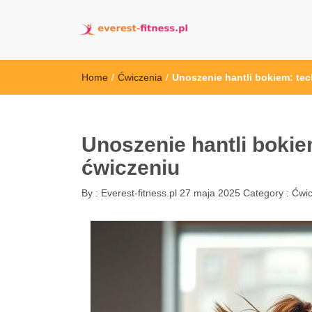
everest-fitness.
Home
/
Ćwiczenia
/
Unoszenie hantli bokiem: tec
Unoszenie hantli bokiem
ćwiczeniu
By :
Everest-fitness.pl
27 maja 2025
Category :
Ćwic