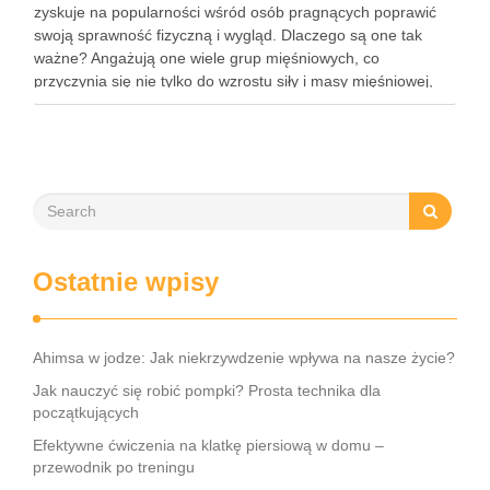
zyskuje na popularności wśród osób pragnących poprawić
swoją sprawność fizyczną i wygląd. Dlaczego są one tak
ważne? Angażują one wiele grup mięśniowych, co
przyczynia się nie tylko do wzrostu siły i masy mięśniowej,
ale także do poprawy postawy ciała oraz wydolności …
Ostatnie wpisy
Ahimsa w jodze: Jak niekrzywdzenie wpływa na nasze życie?
Jak nauczyć się robić pompki? Prosta technika dla
początkujących
Efektywne ćwiczenia na klatkę piersiową w domu –
przewodnik po treningu