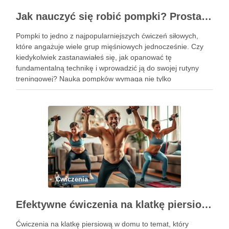
Jak nauczyć się robić pompki? Prosta technika dla początkujących
Pompki to jedno z najpopularniejszych ćwiczeń siłowych,
które angażuje wiele grup mięśniowych jednocześnie. Czy
kiedykolwiek zastanawiałeś się, jak opanować tę
fundamentalną technikę i wprowadzić ją do swojej rutyny
treningowej? Nauka pompków wymaga nie tylko
determinacji, ale także zrozumienia poprawnej formy i
progresji, aby uniknąć kontuzji i osiągnąć zamierzone efekty.
Dzięki …
Ćwiczenia
Efektywne ćwiczenia na klatkę piersiową w domu – przewodnik po treningu
Ćwiczenia na klatkę piersiową w domu to temat, który