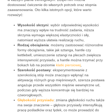
dostosować ćwiczenie do własnych potrzeb oraz stopnia
zaawansowania. Oto kilka istotnych opcji, które warto
rozważyć:
Wysokość skrzyni
: wybór odpowiedniej wysokości
ma znaczący wpływ na trudność zadania, niższa
skrzynia wymaga większej elastyczności i siły,
natomiast wyższa ułatwia realizację ruchu,
Rodzaj obciążenia
: możemy zastosować różnorodne
formy obciążenia, takie jak sztanga, hantle czy
kettlebell, umieszczenie sztangi na plecach zwiększa
intensywność przysiadu, a hantle można trzymać przy
bokach lub na poziomie
klatki piersiowej
,
Szerokość postawy
: eksperymentowanie z
szerokością stóp może znacząco wpłynąć na
aktywację różnych grup mięśniowych, szersza postawa
angażuje przede wszystkim mięśnie wewnętrzne ud,
podczas gdy węższa koncentruje się bardziej na
czworogłowych,
Głębokość przysiadu
: zmiana głębokości ruchu także
ma swoje znaczenie – głębsze przysiady intensyfikują
pracę pośladków oraz łydek, co może prowadzić do