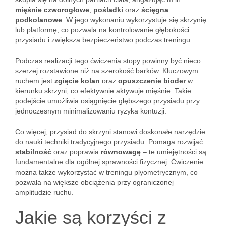
mięśnie czworogłowe
,
pośladki
oraz
ścięgna
podkolanowe
. W jego wykonaniu wykorzystuje się skrzynię
lub platformę, co pozwala na kontrolowanie głębokości
przysiadu i zwiększa bezpieczeństwo podczas treningu.
Podczas realizacji tego ćwiczenia stopy powinny być nieco
szerzej rozstawione niż na szerokość barków. Kluczowym
ruchem jest
zgięcie kolan
oraz
opuszczenie bioder
w
kierunku skrzyni, co efektywnie aktywuje mięśnie. Takie
podejście umożliwia osiągnięcie głębszego przysiadu przy
jednoczesnym minimalizowaniu ryzyka kontuzji.
Co więcej, przysiad do skrzyni stanowi doskonałe narzędzie
do nauki techniki tradycyjnego przysiadu. Pomaga rozwijać
stabilność
oraz poprawia
równowagę
– te umiejętności są
fundamentalne dla ogólnej sprawności fizycznej. Ćwiczenie
można także wykorzystać w treningu plyometrycznym, co
pozwala na większe obciążenia przy ograniczonej
amplitudzie ruchu.
Jakie są korzyści z