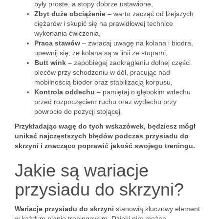
były proste, a stopy dobrze ustawione,
Zbyt duże obciążenie
– warto zacząć od lżejszych
ciężarów i skupić się na prawidłowej technice
wykonania ćwiczenia,
Praca stawów
– zwracaj uwagę na kolana i biodra,
upewnij się, że kolana są w linii ze stopami,
Butt wink
– zapobiegaj zaokrągleniu dolnej części
pleców przy schodzeniu w dół, pracując nad
mobilnością bioder oraz stabilizacją korpusu,
Kontrola oddechu
– pamiętaj o głębokim wdechu
przed rozpoczęciem ruchu oraz wydechu przy
powrocie do pozycji stojącej.
Przykładając wagę do tych wskazówek, będziesz mógł
unikać najczęstszych błędów podczas przysiadu do
skrzyni i znacząco poprawić jakość swojego treningu.
Jakie są wariacje
przysiadu do skrzyni?
Wariacje przysiadu do skrzyni
stanowią kluczowy element
w każdym planie treningowym. Dzięki nim można