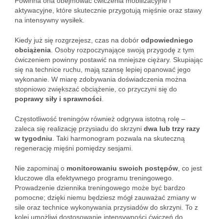
Powinna ona obejmować ćwiczenia mobilizacyjne i
aktywacyjne, które skutecznie przygotują mięśnie oraz stawy
na intensywny wysiłek.
Kiedy już się rozgrzejesz, czas na dobór
odpowiedniego
obciążenia
. Osoby rozpoczynające swoją przygodę z tym
ćwiczeniem powinny postawić na mniejsze ciężary. Skupiając
się na technice ruchu, mają szansę lepiej opanować jego
wykonanie. W miarę zdobywania doświadczenia można
stopniowo zwiększać obciążenie, co przyczyni się do
poprawy siły i sprawności
.
Częstotliwość treningów również odgrywa istotną rolę –
zaleca się realizację przysiadu do skrzyni
dwa lub trzy razy
w tygodniu
. Taki harmonogram pozwala na skuteczną
regenerację mięśni pomiędzy sesjami.
Nie zapominaj o
monitorowaniu swoich postępów
, co jest
kluczowe dla efektywnego programu treningowego.
Prowadzenie dziennika treningowego może być bardzo
pomocne; dzięki niemu będziesz mógł zauważać zmiany w
sile oraz technice wykonywania przysiadów do skrzyni. To z
kolei umożliwi dostosowanie intensywności ćwiczeń do