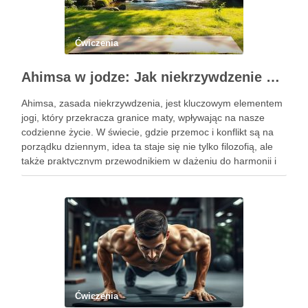
Ćwiczenia
Ahimsa w jodze: Jak niekrzywdzenie wpływa na nasze życie?
Ahimsa, zasada niekrzywdzenia, jest kluczowym elementem
jogi, który przekracza granice maty, wpływając na nasze
codzienne życie. W świecie, gdzie przemoc i konflikt są na
porządku dziennym, idea ta staje się nie tylko filozofią, ale
także praktycznym przewodnikiem w dążeniu do harmonii i
pokoju. Ahimsa uczy nas szacunku do siebie i …
Ćwiczenia