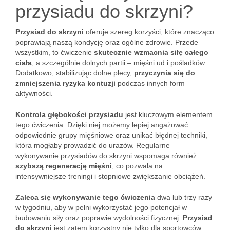
przysiadu do skrzyni?
Przysiad do skrzyni
oferuje szereg korzyści, które znacząco
poprawiają naszą kondycję oraz ogólne zdrowie. Przede
wszystkim, to ćwiczenie
skutecznie wzmacnia siłę całego
ciała
, a szczególnie dolnych partii – mięśni ud i pośladków.
Dodatkowo, stabilizując dolne plecy,
przyczynia się do
zmniejszenia ryzyka kontuzji
podczas innych form
aktywności.
Kontrola głębokości przysiadu
jest kluczowym elementem
tego ćwiczenia. Dzięki niej możemy lepiej angażować
odpowiednie grupy mięśniowe oraz unikać błędnej techniki,
która mogłaby prowadzić do urazów. Regularne
wykonywanie przysiadów do skrzyni wspomaga również
szybszą regenerację mięśni
, co pozwala na
intensywniejsze treningi i stopniowe zwiększanie obciążeń.
Zaleca się wykonywanie tego ćwiczenia
dwa lub trzy razy
w tygodniu, aby w pełni wykorzystać jego potencjał w
budowaniu siły oraz poprawie wydolności fizycznej.
Przysiad
do skrzyni
jest zatem korzystny nie tylko dla sportowców