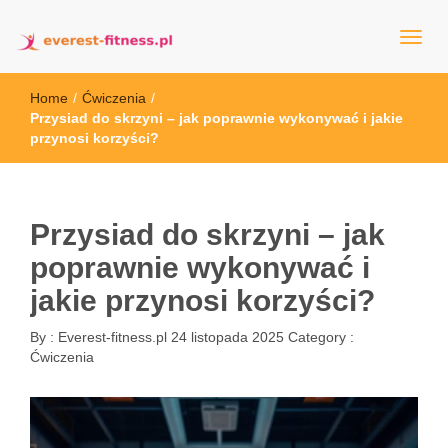
everest-fitness.pl
Home
/
Ćwiczenia
/
Przysiad do skrzyni – jak poprawnie wykonywać i jakie
przynosi korzyści?
Przysiad do skrzyni – jak
poprawnie wykonywać i
jakie przynosi korzyści?
By :
Everest-fitness.pl
24 listopada 2025
Category :
Ćwiczenia