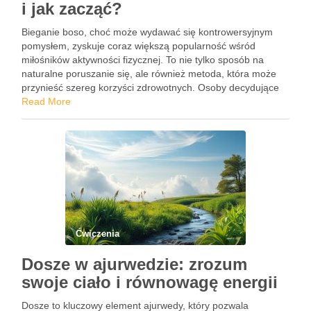
i jak zacząć?
Bieganie boso, choć może wydawać się kontrowersyjnym
pomysłem, zyskuje coraz większą popularność wśród
miłośników aktywności fizycznej. To nie tylko sposób na
naturalne poruszanie się, ale również metoda, która może
przynieść szereg korzyści zdrowotnych. Osoby decydujące
się na tę formę treningu zauważają poprawę wyników
Read More
sportowych, lepsze samopoczucie oraz większą świadomość
swojego …
Ćwiczenia
Dosze w ajurwedzie: zrozum
swoje ciało i równowagę energii
Dosze to kluczowy element ajurwedy, który pozwala