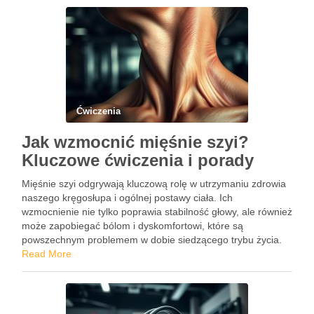
Ćwiczenia
Jak wzmocnić mięśnie szyi?
Kluczowe ćwiczenia i porady
Mięśnie szyi odgrywają kluczową rolę w utrzymaniu zdrowia
naszego kręgosłupa i ogólnej postawy ciała. Ich
wzmocnienie nie tylko poprawia stabilność głowy, ale również
może zapobiegać bólom i dyskomfortowi, które są
powszechnym problemem w dobie siedzącego trybu życia.
Regularne ćwiczenia na szyję, takie jak izometryczne
Read More
napinanie czy różnorodne techniki rozciągające, mogą …