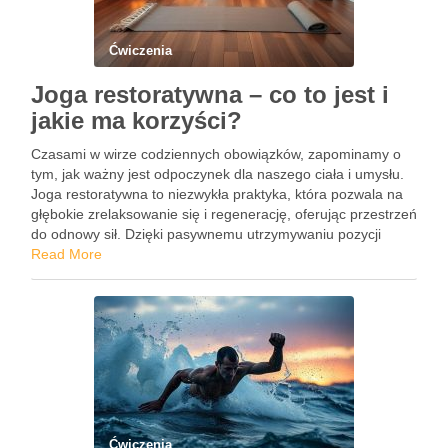
Ćwiczenia
Joga restoratywna – co to jest i
jakie ma korzyści?
Czasami w wirze codziennych obowiązków, zapominamy o
tym, jak ważny jest odpoczynek dla naszego ciała i umysłu.
Joga restoratywna to niezwykła praktyka, która pozwala na
głębokie zrelaksowanie się i regenerację, oferując przestrzeń
do odnowy sił. Dzięki pasywnemu utrzymywaniu pozycji
przez dłuższy czas, ta forma jogi przyczynia się do obniżenia
Read More
poziomu …
Ćwiczenia