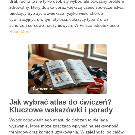
Brak ruchu to nie tylko osobisty wybór, ale poważny problem
zdrowotny, który dotyka coraz większą część społeczeństwa.
Siedzący tryb życia zwiększa ryzyko wielu chorób
cywilizacyjnych, w tym otyłości, cukrzycy typu 2 oraz
schorzeń sercowo-naczyniowych. W Polsce odsetek osób
prowadzących taki styl życia wynosi od 50% do 70%, co
Read More
stawia nas …
Ćwiczenia
Jak wybrać atlas do ćwiczeń?
Kluczowe wskazówki i porady
Wybór odpowiedniego atlasu do ćwiczeń to nie lada
wyzwanie, które może znacząco wpłynąć na efektywność
treningów oraz komfort użytkowania. W zależności od celów