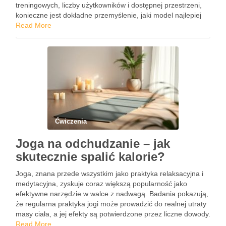
treningowych, liczby użytkowników i dostępnej przestrzeni,
konieczne jest dokładne przemyślenie, jaki model najlepiej
odpowiada indywidualnym potrzebom. Zastanawiasz się, czy
Read More
lepszy będzie atlas jednostanowiskowy, który zaoszczędzi
miejsce, czy …
Ćwiczenia
Joga na odchudzanie – jak
skutecznie spalić kalorie?
Joga, znana przede wszystkim jako praktyka relaksacyjna i
medytacyjna, zyskuje coraz większą popularność jako
efektywne narzędzie w walce z nadwagą. Badania pokazują,
że regularna praktyka jogi może prowadzić do realnej utraty
masy ciała, a jej efekty są potwierdzone przez liczne dowody.
Co więcej, joga łączy w sobie elementy fizyczne i …
Read More