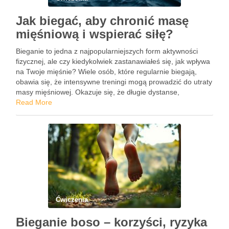
Jak biegać, aby chronić masę
mięśniową i wspierać siłę?
Bieganie to jedna z najpopularniejszych form aktywności
fizycznej, ale czy kiedykolwiek zastanawiałeś się, jak wpływa
na Twoje mięśnie? Wiele osób, które regularnie biegają,
obawia się, że intensywne treningi mogą prowadzić do utraty
masy mięśniowej. Okazuje się, że długie dystanse,
zwłaszcza przy niskim poziomie energii, mogą rzeczywiście
Read More
przyczynić się do spalania …
Ćwiczenia
Bieganie boso – korzyści, ryzyka