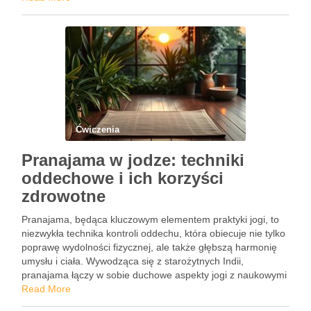
Ćwiczenia
Pranajama w jodze: techniki
oddechowe i ich korzyści
zdrowotne
Pranajama, będąca kluczowym elementem praktyki jogi, to
niezwykła technika kontroli oddechu, która obiecuje nie tylko
poprawę wydolności fizycznej, ale także głębszą harmonię
umysłu i ciała. Wywodząca się z starożytnych Indii,
pranajama łączy w sobie duchowe aspekty jogi z naukowymi
dowodami na korzyści zdrowotne, co sprawia, że jej
Read More
praktykowanie staje się …