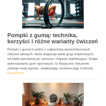
Ćwiczenia
Pompki z gumą: technika,
korzyści i różne warianty ćwiczeń
Pompki z gumą to jedno z najbardziej wszechstronnych
ćwiczeń siłowych, które angażuje wiele grup mięśniowych,
od klatki piersiowej po ramiona i mięśnie stabilizujące. Dzięki
wykorzystaniu gum oporowych, to klasyczne ćwiczenie
zyskuje nowy wymiar, zwiększając zarówno jego trudność,
jak i efektywność. Choć mogą wydawać się skomplikowane,
Read More
pompki z gumą są dostępne …