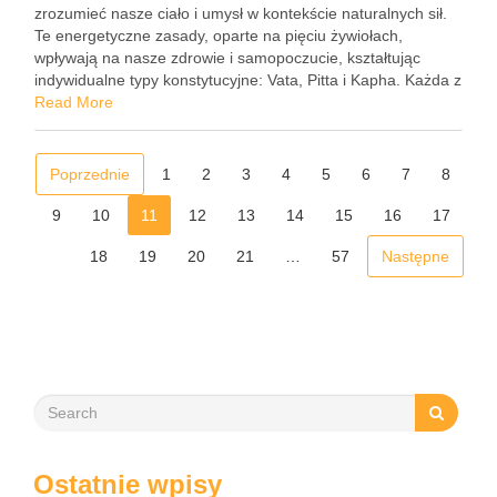
zrozumieć nasze ciało i umysł w kontekście naturalnych sił.
Te energetyczne zasady, oparte na pięciu żywiołach,
wpływają na nasze zdrowie i samopoczucie, kształtując
indywidualne typy konstytucyjne: Vata, Pitta i Kapha. Każda z
dosz niesie ze sobą unikalne cechy, które przyczyniają się do
Read More
naszego …
Poprzednie
1
2
3
4
5
6
7
8
9
10
11
12
13
14
15
16
17
18
19
20
21
…
57
Następne
Ostatnie wpisy