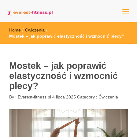
everest-fitness.pl
Home
/
Ćwiczenia
/
Mostek – jak poprawić elastyczność i wzmocnić plecy?
Mostek – jak poprawić
elastyczność i wzmocnić
plecy?
By :
Everest-fitness.pl
4 lipca 2025
Category :
Ćwiczenia