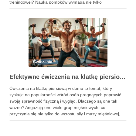
treningowej? Nauka pompków wymaga nie tylko
determinacji, ale także zrozumienia poprawnej formy i
progresji, aby uniknąć kontuzji i osiągnąć zamierzone efekty.
Dzięki …
Ćwiczenia
Efektywne ćwiczenia na klatkę piersiową w domu – przewodnik po treningu
Ćwiczenia na klatkę piersiową w domu to temat, który
zyskuje na popularności wśród osób pragnących poprawić
swoją sprawność fizyczną i wygląd. Dlaczego są one tak
ważne? Angażują one wiele grup mięśniowych, co
przyczynia się nie tylko do wzrostu siły i masy mięśniowej,
ale także do poprawy postawy ciała oraz wydolności …