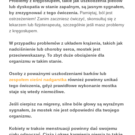
Problemy z kręgosłupem, takie jak uszkodzenia pleców
lub dyskopatia w stanie zapalnym, są jasnym sygnałem,
by zrezygnować z tego ćwiczenia.
Pamiętaj, ból jest
ostrzeżeniem! Zanim zaczniesz ćwiczyć, skonsultuj się z
lekarzem lub fizjoterapeutą, szczególnie jeśli masz problemy
z kręgosłupem.
W przypadku problemów z układem krążenia, takich jak
nadciśnienie lub choroby serca, mostek jest
przeciwwskazany. To zbyt duże obciążenie dla
organizmu w takim stanie.
Osoby z poważnymi uszkodzeniami barków lub
zespołem cieśni nadgarstka
również powinny unikać
tego ćwiczenia, gdyż prawidłowe wykonanie mostka
staje się wtedy niemożliwe.
Jeśli cierpisz na migreny, silne bóle głowy są wyraźnym
sygnałem, że mostek nie jest odpowiedni dla twojego
organizmu.
Kobiety w trakcie menstruacji powinny dać swojemu
ciału odpocząć. Ciąża i okres karmienia piersią to także