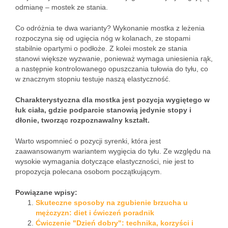
odmianę – mostek ze stania.
Co odróżnia te dwa warianty? Wykonanie mostka z leżenia
rozpoczyna się od ugięcia nóg w kolanach, ze stopami
stabilnie opartymi o podłoże. Z kolei mostek ze stania
stanowi większe wyzwanie, ponieważ wymaga uniesienia rąk,
a następnie kontrolowanego opuszczania tułowia do tyłu, co
w znacznym stopniu testuje naszą elastyczność.
Charakterystyczna dla mostka jest pozycja wygiętego w
łuk ciała, gdzie podparcie stanowią jedynie stopy i
dłonie, tworząc rozpoznawalny kształt.
Warto wspomnieć o pozycji syrenki, która jest
zaawansowanym wariantem wygięcia do tyłu. Ze względu na
wysokie wymagania dotyczące elastyczności, nie jest to
propozycja polecana osobom początkującym.
Powiązane wpisy:
Skuteczne sposoby na zgubienie brzucha u
mężczyzn: diet i ćwiczeń poradnik
Ćwiczenie "Dzień dobry": technika, korzyści i