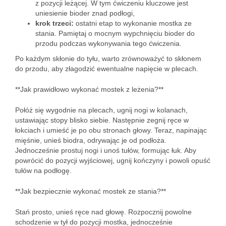
z pozycji leżącej. W tym ćwiczeniu kluczowe jest
uniesienie bioder znad podłogi,
krok trzeci:
ostatni etap to wykonanie mostka ze
stania. Pamiętaj o mocnym wypchnięciu bioder do
przodu podczas wykonywania tego ćwiczenia.
Po każdym skłonie do tyłu, warto zrównoważyć to skłonem
do przodu, aby złagodzić ewentualne napięcie w plecach.
**Jak prawidłowo wykonać mostek z leżenia?**
Połóż się wygodnie na plecach, ugnij nogi w kolanach,
ustawiając stopy blisko siebie. Następnie zegnij ręce w
łokciach i umieść je po obu stronach głowy. Teraz, napinając
mięśnie, unieś biodra, odrywając je od podłoża.
Jednocześnie prostuj nogi i unoś tułów, formując łuk. Aby
powrócić do pozycji wyjściowej, ugnij kończyny i powoli opuść
tułów na podłogę.
**Jak bezpiecznie wykonać mostek ze stania?**
Stań prosto, unieś ręce nad głowę. Rozpocznij powolne
schodzenie w tył do pozycji mostka, jednocześnie