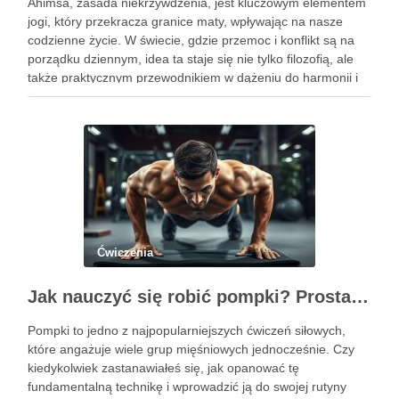
Ahimsa, zasada niekrzywdzenia, jest kluczowym elementem
jogi, który przekracza granice maty, wpływając na nasze
codzienne życie. W świecie, gdzie przemoc i konflikt są na
porządku dziennym, idea ta staje się nie tylko filozofią, ale
także praktycznym przewodnikiem w dążeniu do harmonii i
pokoju. Ahimsa uczy nas szacunku do siebie i …
Ćwiczenia
Jak nauczyć się robić pompki? Prosta technika dla początkujących
Pompki to jedno z najpopularniejszych ćwiczeń siłowych,
które angażuje wiele grup mięśniowych jednocześnie. Czy
kiedykolwiek zastanawiałeś się, jak opanować tę
fundamentalną technikę i wprowadzić ją do swojej rutyny