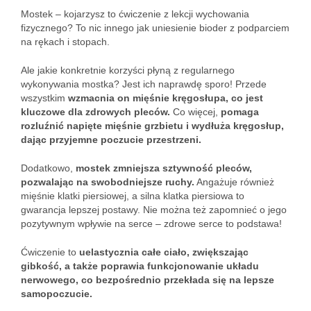
Mostek – kojarzysz to ćwiczenie z lekcji wychowania
fizycznego? To nic innego jak uniesienie bioder z podparciem
na rękach i stopach.
Ale jakie konkretnie korzyści płyną z regularnego
wykonywania mostka? Jest ich naprawdę sporo! Przede
wszystkim
wzmacnia on mięśnie kręgosłupa, co jest
kluczowe dla zdrowych pleców.
Co więcej,
pomaga
rozluźnić napięte mięśnie grzbietu i wydłuża kręgosłup,
dając przyjemne poczucie przestrzeni.
Dodatkowo,
mostek zmniejsza sztywność pleców,
pozwalając na swobodniejsze ruchy.
Angażuje również
mięśnie klatki piersiowej, a silna klatka piersiowa to
gwarancja lepszej postawy. Nie można też zapomnieć o jego
pozytywnym wpływie na serce – zdrowe serce to podstawa!
Ćwiczenie to
uelastycznia całe ciało, zwiększając
gibkość, a także poprawia funkcjonowanie układu
nerwowego, co bezpośrednio przekłada się na lepsze
samopoczucie.