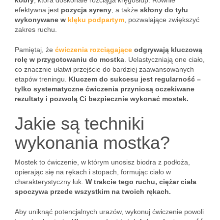
kobry
, która doskonale rozciąga kręgosłup. Równie
efektywna jest
pozycja syreny
, a także
skłony do tyłu
wykonywane w
klęku podpartym
, pozwalające zwiększyć
zakres ruchu.
Pamiętaj, że
ćwiczenia rozciągające
odgrywają kluczową
rolę w przygotowaniu do mostka
. Uelastyczniają one ciało,
co znacznie ułatwi przejście do bardziej zaawansowanych
etapów treningu.
Kluczem do sukcesu jest regularność –
tylko systematyczne ćwiczenia przyniosą oczekiwane
rezultaty i pozwolą Ci bezpiecznie wykonać mostek.
Jakie są techniki
wykonania mostka?
Mostek to ćwiczenie, w którym unosisz biodra z podłoża,
opierając się na rękach i stopach, formując ciało w
charakterystyczny łuk.
W trakcie tego ruchu, ciężar ciała
spoczywa przede wszystkim na twoich rękach.
Aby uniknąć potencjalnych urazów, wykonuj ćwiczenie powoli