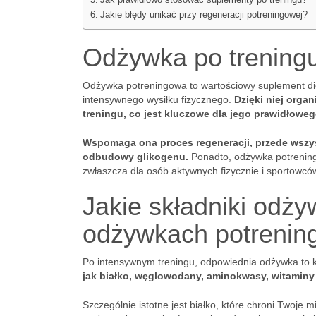
Jak prawidłowo stosować suplementy po treningu?
Jakie błędy unikać przy regeneracji potreningowej?
Odżywka po treningu 
Odżywka potreningowa to wartościowy suplement diet
intensywnego wysiłku fizycznego.
Dzięki niej orga
treningu, co jest kluczowe dla jego prawidłowe
Wspomaga ona proces regeneracji, przede wszys
odbudowy glikogenu.
Ponadto, odżywka potrening
zwłaszcza dla osób aktywnych fizycznie i sportowcó
Jakie składniki odż
odżywkach potreni
Po intensywnym treningu, odpowiednia odżywka to 
jak białko, węglowodany, aminokwasy, witaminy i
Szczególnie istotne jest białko, które chroni Twoj