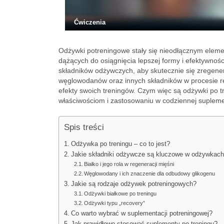
Ćwiczenia
Odżywki potreningowe stały się nieodłącznym eleme
dążących do osiągnięcia lepszej formy i efektywnoś
składników odżywczych, aby skutecznie się zregener
węglowodanów oraz innych składników w procesie r
efekty swoich treningów. Czym więc są odżywki po tre
właściwościom i zastosowaniu w codziennej supleme
Spis treści
Odżywka po treningu – co to jest?
Jakie składniki odżywcze są kluczowe w odżywkach
Białko i jego rola w regeneracji mięśni
Węglowodany i ich znaczenie dla odbudowy glikogenu
Jakie są rodzaje odżywek potreningowych?
Odżywki białkowe po treningu
Odżywki typu „recovery”
Co warto wybrać w suplementacji potreningowej?