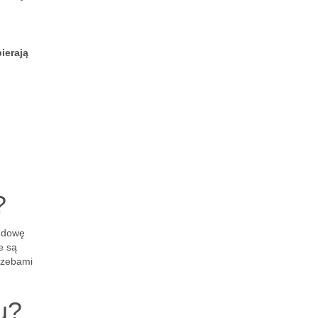
ierają
?
budowę
re są
rzebami
u?