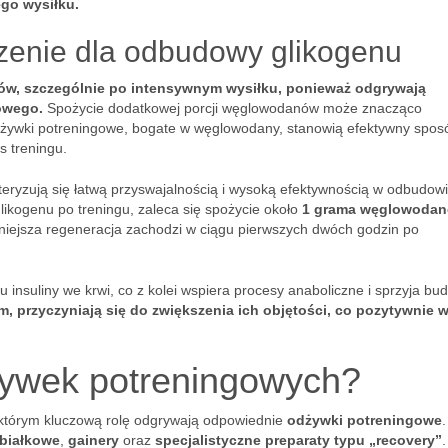
go wysiłku.
zenie dla odbudowy glikogenu
w, szczególnie po intensywnym wysiłku, ponieważ odgrywają
owego.
Spożycie dodatkowej porcji węglowodanów może znacząco
 odżywki potreningowe, bogate w węglowodany, stanowią efektywny spos
 treningu.
teryzują się łatwą przyswajalnością i wysoką efektywnością w odbudow
ikogenu po treningu, zaleca się spożycie około
1 grama węglowodan
wniejsza regeneracja zachodzi w ciągu pierwszych dwóch godzin po
insuliny we krwi, co z kolei wspiera procesy anaboliczne i sprzyja bu
, przyczyniają się do zwiększenia ich objętości, co pozytywnie 
żywek potreningowych?
 którym kluczową rolę odgrywają odpowiednie
odżywki potreningowe
.
białkowe
,
gainery
oraz
specjalistyczne preparaty typu „recovery”
.