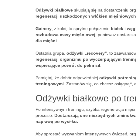
Odżywki białkowe
skupiają się na dostarczeniu o
regeneracji uszkodzonych włókien mięśniowych
Gainery
, z kolei, to sprytne połączenie
białek i w
rozbudowa masy mięśniowej
, ponieważ dostarcz
dla mięśni
.
Ostatnia grupa,
odżywki „recovery”
, to zaawansow
regeneracji organizmu po wyczerpującym trenin
wspierające powrót do pełni sił
.
Pamiętaj, że dobór odpowiedniej
odżywki potreni
treningowymi
. Zastanów się, co chcesz osiągnąć, 
Odżywki białkowe po tre
Po intensywnym treningu, szybka regeneracja mięśn
procesie.
Dostarczają one niezbędnych aminokwas
naprawę po wysiłku.
Aby sprostać wyzwaniom intensywnych ćwiczeń, orga