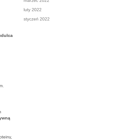
marzec 2022
luty 2022
styczeń 2022
udulca
m.
m
tywną
teiny,