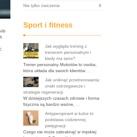
Nie tylko ćwiczenia
8
Sport i fitness
sób
ch
Jak wygląda trening z
ć
trenerem personalnym i
kiedy ma sens?
Trener personalny Mokotów to osoba,
która układa dla swoich klientów …
Jak uniknąć przetrenowania:
znaki ostrzegawcze i
strategie regeneracji
W dzisiejszych czasach zdrowie i forma
fizyczna są bardzo ważne, …
Antyperspirant w kulce to
podstawa codziennej
pielęgnacji
Czego nie może zabraknąć w męskiej