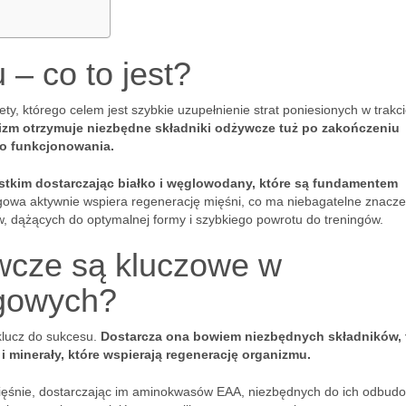
– co to jest?
y, którego celem jest szybkie uzupełnienie strat poniesionych w trakc
nizm otrzymuje niezbędne składniki odżywcze tuż po zakończeniu
go funkcjonowania.
tkim dostarczając białko i węglowodany, które są fundamentem
owa aktywnie wspiera regenerację mięśni, co ma niebagatelne znacze
w, dążących do optymalnej formy i szybkiego powrotu do treningów.
ywcze są kluczowe w
ngowych?
klucz do sukcesu.
Dostarcza ona bowiem niezbędnych składników, 
 minerały, które wspierają regenerację organizmu.
e mięśnie, dostarczając im aminokwasów EAA, niezbędnych do ich odbudo