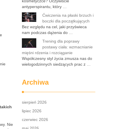
kosmetyczce? Oczywiście
antyperspirantu, który …
Ćwiczenia na płaski brzuch i
boczki dla początkujących
Bez względu na cel, jaki przyświeca
nam podczas dążenia do …
ie
Trening dla poprawy
postawy ciała: wzmacnianie
mięśni rdzenia i rozciąganie
Współczesny styl życia zmusza nas do
nie
wielogodzinnych siedzących prac z …
Archiwa
sierpień 2026
takich
lipiec 2026
czerwiec 2026
wy. Nie
maj 2026