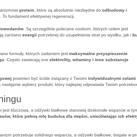
rganizmowi
protein
, które są absolutnie niezbędne do
odbudowy i
. To fundament efektywnej regeneracji.
ęglowodanów
. Są szczególnie polecane osobom, których celem jest
ają zarówno
energii
potrzebnej do uzupełnienia strat po wysiłku, jak i
b
ane formuły, których zadaniem jest
maksymalne przyspieszenie
gu
. Często zawierają one
elektrolity, witaminy i inne substancje
ngowej
powinien być ściśle związany z Twoimi
indywidualnymi celami
a następnie wybierz produkt, który najlepiej odpowiada Twoim potrzebo
ningu
i jest kluczowa, a odżywki białkowe stanowią doskonałe wsparcie w ty
ów, które pełnią rolę budulca dla mięśni, umożliwiając ich efek
nizm potrzebuje solidnego wsparcia, a odżywki białkowe, bogate w pro