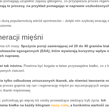
 pomagają uzupełnić zapasy glikogenu, co przyspiesza proces regene
rają te procesy, na przykład pomagając w naprawie uszkodzonyc
k dużą popularnością wśród sportowców – dzięki nim szybciej wracają d
oziomie.
neracji mięśni
ania ich masy.
Spożycie porcji zawierającej od 20 do 40 gramów bia
okwasów egzogennych (EAA), które wywierają korzystny wpływ 
ich naprawę.
t tak istotna.
Powinna być bogata w łatwo przyswajalne białko, co z k
sywnych ćwiczeń.
nie tylko odbudowę zniszczonych tkanek, ale również tworzenie 
proces gojenia się ran i regenerację mięśni po wyczerpujących sesja
 tkanki mięśniowej.
, potrzebują go więcej niż osoby prowadzące siedzący tryb życia.
Ich
grama białka na każdy kilogram
masy ciała
, a konkretna wartość za