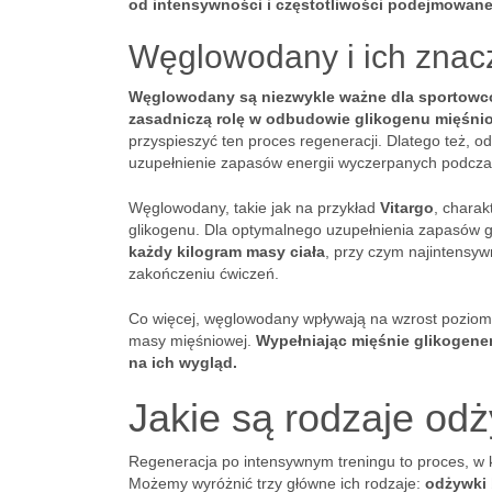
od intensywności i częstotliwości podejmowane
Węglowodany i ich znac
Węglowodany są niezwykle ważne dla sportowcó
zasadniczą rolę w odbudowie glikogenu mięśni
przyspieszyć ten proces regeneracji. Dlatego też,
uzupełnienie zapasów energii wyczerpanych podczas
Węglowodany, takie jak na przykład
Vitargo
, charak
glikogenu. Dla optymalnego uzupełnienia zapasów gl
każdy kilogram masy ciała
, przy czym najintensy
zakończeniu ćwiczeń.
Co więcej, węglowodany wpływają na wzrost poziomu 
masy mięśniowej.
Wypełniając mięśnie glikogenem
na ich wygląd.
Jakie są rodzaje od
Regeneracja po intensywnym treningu to proces, w
Możemy wyróżnić trzy główne ich rodzaje:
odżywki 