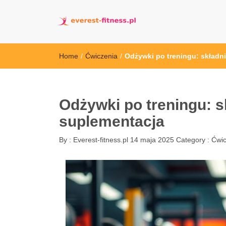
everest-fitness.
Home
/
Ćwiczenia
/
Odżywki po treningu: składni
Odżywki po treningu: sk
suplementacja
By :
Everest-fitness.pl
14 maja 2025
Category :
Ćwic