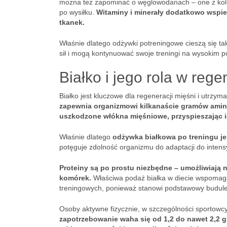
można też zapominać o węglowodanach – one z kolei
po wysiłku.
Witaminy i minerały dodatkowo wspie
tkanek.
Właśnie dlatego odżywki potreningowe cieszą się ta
sił i mogą kontynuować swoje treningi na wysokim p
Białko i jego rola w rege
Białko jest kluczowe dla regeneracji mięśni i utrzym
zapewnia organizmowi kilkanaście gramów amin
uszkodzone włókna mięśniowe, przyspieszając 
Właśnie dlatego
odżywka białkowa po treningu jes
potęguje zdolność organizmu do adaptacji do inten
Proteiny są po prostu niezbędne – umożliwiają 
komórek.
Właściwa podaż białka w diecie wspomaga 
treningowych, ponieważ stanowi podstawowy budulec
Osoby aktywne fizycznie, w szczególności sportowcy
zapotrzebowanie waha się od 1,2 do nawet 2,2 