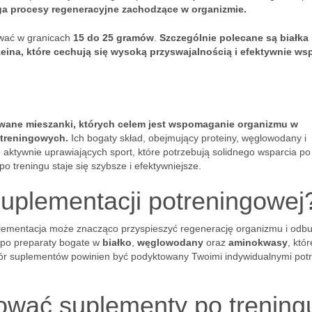
a procesy regeneracyjne zachodzące w organizmie.
ować w granicach
15 do 25 gramów
.
Szczególnie polecane są białka
eina, które cechują się wysoką przyswajalnością i efektywnie wsp
wane mieszanki, których celem jest wspomaganie organizmu w
 treningowych.
Ich bogaty skład, obejmujący proteiny, węglowodany i
aktywnie uprawiających sport, które potrzebują solidnego wsparcia po
o treningu staje się szybsze i efektywniejsze.
uplementacji potreningowej
plementacja może znacząco przyspieszyć regenerację organizmu i od
e po preparaty bogate w
białko
,
węglowodany
oraz
aminokwasy
, któ
obór suplementów powinien być podyktowany Twoimi indywidualnymi pot
ować suplementy po trening