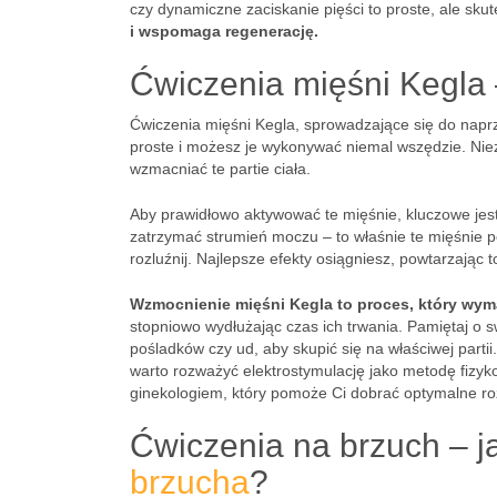
czy dynamiczne zaciskanie pięści to proste, ale sk
i wspomaga regenerację.
Ćwiczenia mięśni Kegla
Ćwiczenia mięśni Kegla, sprowadzające się do napr
proste i możesz je wykonywać niemal wszędzie. Nieza
wzmacniać te partie ciała.
Aby prawidłowo aktywować te mięśnie, kluczowe jest 
zatrzymać strumień moczu – to właśnie te mięśnie po
rozluźnij. Najlepsze efekty osiągniesz, powtarzając t
Wzmocnienie mięśni Kegla to proces, który wyma
stopniowo wydłużając czas ich trwania. Pamiętaj o
pośladków czy ud, aby skupić się na właściwej partii
warto rozważyć elektrostymulację jako metodę fizyk
ginekologiem, który pomoże Ci dobrać optymalne r
Ćwiczenia na brzuch – j
brzucha
?