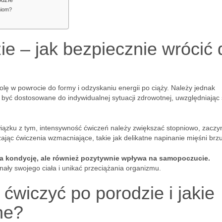
odzie
niom?
e – jak bezpiecznie wrócić 
lę w powrocie do formy i odzyskaniu energii po ciąży. Należy jednak
 być dostosowane do indywidualnej sytuacji zdrowotnej, uwzględniając
wiązku z tym, intensywność ćwiczeń należy zwiększać stopniowo, zaczy
jąc ćwiczenia wzmacniające, takie jak delikatne napinanie mięśni brz
ia kondycję, ale również pozytywnie wpływa na samopoczucie.
nały swojego ciała i unikać przeciążania organizmu.
ćwiczyć po porodzie i jakie
ne?