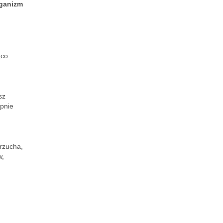
rganizm
ąco
sz
ępnie
rzucha,
w,