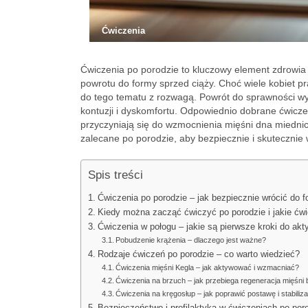
Ćwiczenia
Ćwiczenia po porodzie to kluczowy element zdrowia
powrotu do formy sprzed ciąży. Choć wiele kobiet pra
do tego tematu z rozwagą. Powrót do sprawności w
kontuzji i dyskomfortu. Odpowiednio dobrane ćwiczen
przyczyniają się do wzmocnienia mięśni dna miednicy
zalecane po porodzie, aby bezpiecznie i skutecznie 
Spis treści
Ćwiczenia po porodzie – jak bezpiecznie wrócić do 
Kiedy można zacząć ćwiczyć po porodzie i jakie ćw
Ćwiczenia w połogu – jakie są pierwsze kroki do ak
Pobudzenie krążenia – dlaczego jest ważne?
Rodzaje ćwiczeń po porodzie – co warto wiedzieć?
Ćwiczenia mięśni Kegla – jak aktywować i wzmacniać?
Ćwiczenia na brzuch – jak przebiega regeneracja mięśni
Ćwiczenia na kręgosłup – jak poprawić postawę i stabiliz