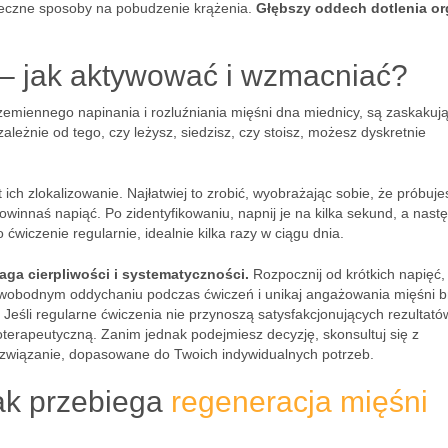
uteczne sposoby na pobudzenie krążenia.
Głębszy oddech dotlenia o
 – jak aktywować i wzmacniać?
zemiennego napinania i rozluźniania mięśni dna miednicy, są zaskakuj
leżnie od tego, czy leżysz, siedzisz, czy stoisz, możesz dyskretnie
ich zlokalizowanie. Najłatwiej to zrobić, wyobrażając sobie, że próbuje
winnaś napiąć. Po zidentyfikowaniu, napnij je na kilka sekund, a nast
o ćwiczenie regularnie, idealnie kilka razy w ciągu dnia.
ga cierpliwości i systematyczności.
Rozpocznij od krótkich napięć,
 swobodnym oddychaniu podczas ćwiczeń i unikaj angażowania mięśni b
. Jeśli regularne ćwiczenia nie przynoszą satysfakcjonujących rezultató
oterapeutyczną. Zanim jednak podejmiesz decyzję, skonsultuj się z
ozwiązanie, dopasowane do Twoich indywidualnych potrzeb.
ak przebiega
regeneracja mięśni