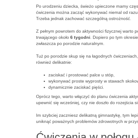
Po urodzeniu dziecka, świeżo upieczone mamy często 
ćwiczenia można zacząć wykonywać niemal od razu
Trzeba jednak zachować szczególną ostrożność.
Z pełnym powrotem do aktywności fizycznej warto p
trwającego około
6 tygodni
. Dopiero po tym okresie
zwłaszcza po porodzie naturalnym.
Tuż po porodzie skup się na łagodnych ćwiczeniach,
również delikatnie:
zaciskać i prostować palce u stóp,
wykonywać proste wyprosty w stawach skoko
dynamicznie zaciskać pięści.
Oprócz tego, warto włączyć do planu ćwiczenia akt
upewnić się wcześniej, czy nie doszło do rozejścia si
Im szybciej zaczniesz delikatną gimnastykę, tym lep
uniknąć poważnych problemów zdrowotnych w przysz
Ćwiczenia w połogu –