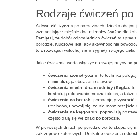
Rodzaje ćwiczeń po 
Aktywność fizyczna po narodzinach dziecka obejmu
wzmacniające mięśnie dna miednicy (ważne dla kobie
Pamiętaj, że dobór odpowiednich ćwiczeń to sprawa
porodzie. Kluczowe jest, aby aktywność nie powodow
to z rozwagą i wsłuchuj się w sygnały swojego ciała.
Jakie ćwiczenia warto włączyć do swojej rutyny po 
ćwiczenia izometryczne:
to technika polegaj
minimalizując obciążenie stawów,
ćwiczenia mięśni dna miednicy (Kegla):
to
kontrolują oddawanie moczu i stolca, a także s
ćwiczenia na brzuch:
pomagają przywrócić
treningów, upewnij się, że nie masz rozejścia
ćwiczenia na kręgosłup:
poprawiają postawę,
często dają się we znaki po porodzie.
W pierwszych dniach po porodzie warto skupić się n
zakrzepowo-zatorowych. Delikatne ćwiczenia oddech