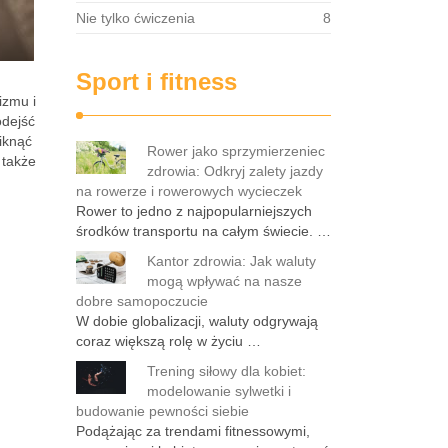
Nie tylko ćwiczenia
8
Sport i fitness
izmu i
odejść
iknąć
Rower jako sprzymierzeniec
 także
zdrowia: Odkryj zalety jazdy
na rowerze i rowerowych wycieczek
Rower to jedno z najpopularniejszych
środków transportu na całym świecie. …
Kantor zdrowia: Jak waluty
mogą wpływać na nasze
dobre samopoczucie
W dobie globalizacji, waluty odgrywają
coraz większą rolę w życiu …
Trening siłowy dla kobiet:
modelowanie sylwetki i
budowanie pewności siebie
Podążając za trendami fitnessowymi,