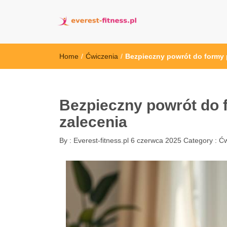
everest-fitness.
Home
/
Ćwiczenia
/
Bezpieczny powrót do formy p
Bezpieczny powrót do f
zalecenia
By :
Everest-fitness.pl
6 czerwca 2025
Category :
Ćw