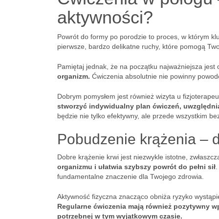
aktywności?
Powrót do formy po porodzie to proces, w którym k
pierwsze, bardzo delikatne ruchy, które pomogą Two
Pamiętaj jednak, że na początku najważniejsza jest
organizm.
Ćwiczenia absolutnie nie powinny powodow
Dobrym pomysłem jest również wizyta u fizjoterape
stworzyć indywidualny plan ćwiczeń, uwzględnia
będzie nie tylko efektywny, ale przede wszystkim be
Pobudzenie krążenia – 
Dobre krążenie krwi jest niezwykle istotne, zwłas
organizmu i ułatwia szybszy powrót do pełni sił
.
fundamentalne znaczenie dla Twojego zdrowia.
Aktywność fizyczna znacząco obniża ryzyko wystąpi
Regularne ćwiczenia mają również pozytywny wpł
potrzebnej w tym wyjątkowym czasie.