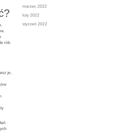
marzec 2022
ć?
luty 2022
styczeń 2022
e,
pa.
o
le rób
asz je,
tóre
h
ty
łań
wych