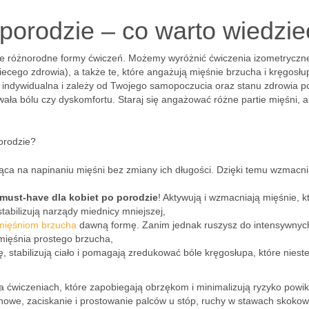
porodzie – co warto wiedzie
je różnorodne formy ćwiczeń. Możemy wyróżnić ćwiczenia izometryczn
cego zdrowia), a także te, które angażują mięśnie brzucha i kręgosłu
 indywidualna i zależy od Twojego samopoczucia oraz stanu zdrowia p
ała bólu czy dyskomfortu. Staraj się angażować różne partie mięśni, a
porodzie?
ąca na napinaniu mięśni bez zmiany ich długości. Dzięki temu wzmacni
must-have dla kobiet po porodzie
! Aktywują i wzmacniają mięśnie, k
tabilizują narządy miednicy mniejszej,
mięśniom brzucha
dawną formę. Zanim jednak ruszysz do intensywnyc
 mięśnia prostego brzucha,
 stabilizują ciało i pomagają zredukować bóle kręgosłupa, które nieste
a ćwiczeniach, które zapobiegają obrzękom i minimalizują ryzyko powik
owe, zaciskanie i prostowanie palców u stóp, ruchy w stawach skoko