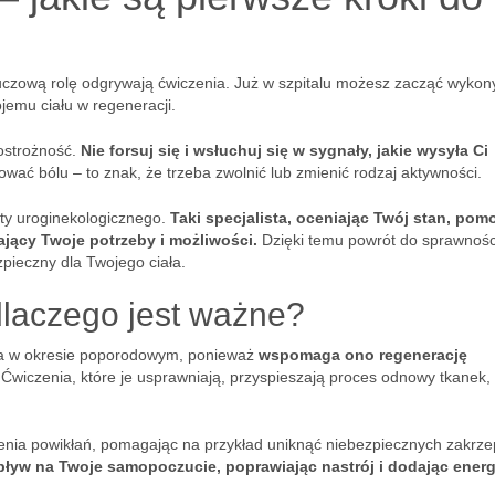
luczową rolę odgrywają ćwiczenia. Już w szpitalu możesz zacząć wyko
jemu ciału w regeneracji.
 ostrożność.
Nie forsuj się i wsłuchuj się w sygnały, jakie wysyła Ci
ać bólu – to znak, że trzeba zwolnić lub zmienić rodzaj aktywności.
uty uroginekologicznego.
Taki specjalista, oceniając Twój stan, pom
jący Twoje potrzeby i możliwości.
Dzięki temu powrót do sprawnośc
zpieczny dla Twojego ciała.
dlaczego jest ważne?
zcza w okresie poporodowym, ponieważ
wspomaga ono regenerację
 Ćwiczenia, które je usprawniają, przyspieszają proces odnowy tkanek,
enia powikłań, pomagając na przykład uniknąć niebezpiecznych zakrz
yw na Twoje samopoczucie, poprawiając nastrój i dodając energi