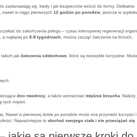
zastanawiają się, kiedy i jak bezpiecznie wrócić do formy. Delikatne
, nawet w ciągu pierwszych
12 godzin po porodzie
, jeszcze w szpitalu
oczekać do zakończenia połogu – czasu intensywnej regeneracji organ
, a najlepiej po
6-8 tygodniach
, można zacząć ćwiczenia na brzuch,
 takich jak
ćwiczenia oddechowe
, które są niezwykle korzystne. Moż
wych,
ywizujące
dno miednicy
, a także wzmacniać
mięśnie brzucha
. Należy
ę tych mięśni.
iej. Nawet w pierwszej dobie po porodzie może ona przynieść korzyści 
łości. Najważniejsze to
słuchać swojego ciała i nie przeciążać się
.
 jakie są pierwsze kroki do