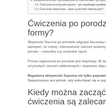
Bezpieczeństwo i profilaktyka w ćwiczeniach po por
Ćwiczenia przeciwzakrzepowe – jak zapobiegać powikła
Ćwiczenia oddechowe – jakie są techniki relaksacyjne?
Ćwiczenia po porodzi
formy?
Aktywność fizyczna po porodzie odgrywa kluczową ro
pamiętać, że rodzaj i intensywność ćwiczeń powinny
porodu – naturalny czy cesarskie cięcie.
Proces regeneracji po porodzie jest stopniowy. W z
od prostych ćwiczeń oddechowych i stopniowo włącza
Regularna aktywność fizyczna nie tylko popraw
Najważniejsze jest jednak, aby wsłuchiwać się w syg
Kiedy można zacząć 
ćwiczenia są zaleca