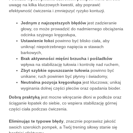
uwagę na kilka kluczowych kwestii, aby poprawić
efektywność ćwiczenia i zmniejszyć ryzyko kontuzji.
Jednym z najczęstszych błędów
jest zadzieranie
głowy, co może prowadzić do nadmiernego obciążenia
odcinka szyjnego kręgosłupa,
Ustawienie łokci
powinno być blisko ciała, aby
uniknąć niepotrzebnego napięcia w stawach
barkowych,
Brak aktywności mięśni brzucha i pośladków
wpływa na stabilizację tułowia i kontrolę nad ruchem,
Zbyt szybkie opuszczanie tułowia
powinno być
unikane; ruch powinien być płynny i świadomy,
Neutralna pozycja kręgosłupa
jest kluczowa; unikaj
wyginania dolnej części pleców oraz opadania bioder.
Dobrą praktyką
jest mocne wkręcanie dłoni w podłoże oraz
ściąganie łopatek do siebie, co wspiera stabilizację górnej
części ciała podczas ćwiczenia.
Eliminując te typowe błędy
, znacznie poprawisz jakość
swoich szerokich pompek, a Twój trening siłowy stanie się