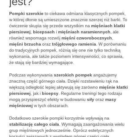
jest?
Pompki szerokie
to ciekawa odmiana klasycznych pompek,
w której dłonie są umieszczone znacznie szerzej niż barki. To
ćwiczenie skupia się przede wszystkim na
mięśniach klatki
piersiowej
,
bicepsach
i
mięśniach naramiennych
, ale
również wspomaga rozwój
mięśni czworobocznych
,
mięśni brzucha
oraz
trójgłowego ramienia
. W porównaniu
do tradycyjnych pompek, różnią się one nie tylko techniką
wykonania, ale także poziomem intensywności, co sprawia,
że stają się bardziej wymagające.
Podczas wykonywania
szerokich pompek
angażujemy
znaczną część górnego ciała. Dzięki rozstawieniu rąk na
większą odległość lepiej aktywują się zarówno
mięśnie klatki
piersiowej
, jak i
bicepsy
. Regularne treningi tego rodzaju
mogą przyspieszyć efekty w budowaniu
siły
oraz
masy
mięśniowej
w tych obszarach.
Dodatkowo szerokie pompki korzystnie wpływają na
stabilizację całego ciała
. Wymagają zaangażowania wielu
grup mięśniowych jednocześnie. Oprócz estetycznych
korzyści związanych z wyglądem górnej części ciała,