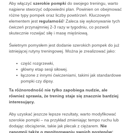
Aby włączyć
szerokie pompki
do swojego treningu, warto
najpierw stworzyć odpowiedni plan. Powinien on obejmować
różne typy pompek oraz liczby powtórzeń. Kluczowym
elementem jest
regularność
! Zaleca się wykonywanie tych
ćwiczeń przynajmniej 2-3 razy w tygodniu, co pozwoli
skutecznie rozwijać siłę i masę mięśniową.
Świetnym pomysłem jest dodanie szerokich pompek do już
istniejącej rutyny treningowej. Można je zrealizować jako:
część rozgrzewki,
główny etap sesji siłowej.
łączone z innymi ćwiczeniami, takimi jak standardowe
pompki czy dipsy.
Ta różnorodność nie tylko zapobiega nudzie, ale
również sprawia, że trening staje się znacznie bardziej
interesujący.
Aby uzyskać jeszcze lepsze rezultaty, warto modyfikować
szerokie pompki – na przykład zmieniając tempo ruchu lub
dodając obciążenie, takie jak plecak z ciężarem.
Nie
zapomnij także o monitorowaniu swoich postępów;