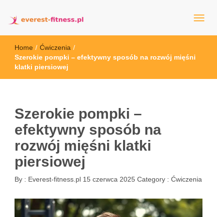
everest-fitness.pl
Home
/
Ćwiczenia
/
Szerokie pompki – efektywny sposób na rozwój mięśni
klatki piersiowej
Szerokie pompki –
efektywny sposób na
rozwój mięśni klatki
piersiowej
By :
Everest-fitness.pl
15 czerwca 2025
Category :
Ćwiczenia