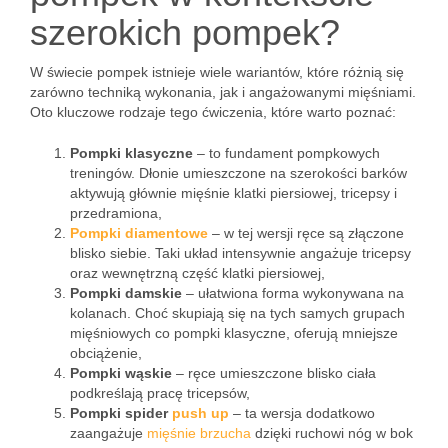
szerokich pompek?
W świecie pompek istnieje wiele wariantów, które różnią się
zarówno techniką wykonania, jak i angażowanymi mięśniami.
Oto kluczowe rodzaje tego ćwiczenia, które warto poznać:
Pompki klasyczne
– to fundament pompkowych
treningów. Dłonie umieszczone na szerokości barków
aktywują głównie mięśnie klatki piersiowej, tricepsy i
przedramiona,
Pompki diamentowe
– w tej wersji ręce są złączone
blisko siebie. Taki układ intensywnie angażuje tricepsy
oraz wewnętrzną część klatki piersiowej,
Pompki damskie
– ułatwiona forma wykonywana na
kolanach. Choć skupiają się na tych samych grupach
mięśniowych co pompki klasyczne, oferują mniejsze
obciążenie,
Pompki wąskie
– ręce umieszczone blisko ciała
podkreślają pracę tricepsów,
Pompki spider
push up
– ta wersja dodatkowo
zaangażuje
mięśnie brzucha
dzięki ruchowi nóg w bok