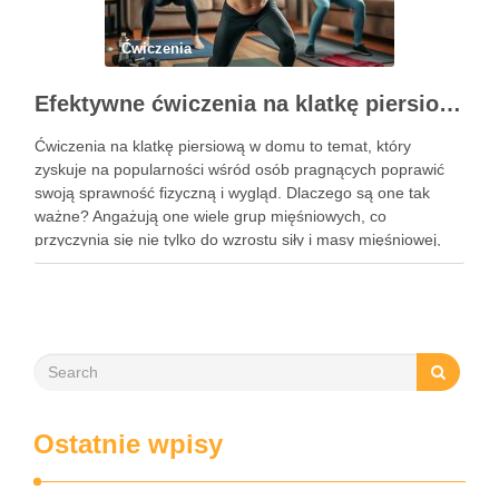
Ćwiczenia
Efektywne ćwiczenia na klatkę piersiową w domu – przewodnik po treningu
Ćwiczenia na klatkę piersiową w domu to temat, który
zyskuje na popularności wśród osób pragnących poprawić
swoją sprawność fizyczną i wygląd. Dlaczego są one tak
ważne? Angażują one wiele grup mięśniowych, co
przyczynia się nie tylko do wzrostu siły i masy mięśniowej,
ale także do poprawy postawy ciała oraz wydolności …
Ostatnie wpisy