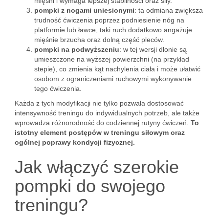
mięśni i wymaga lepszej stabilności oraz siły.
pompki z nogami uniesionymi
: ta odmiana zwiększa
trudność ćwiczenia poprzez podniesienie nóg na
platformie lub ławce, taki ruch dodatkowo angażuje
mięśnie brzucha oraz dolną część pleców.
pompki na podwyższeniu
: w tej wersji dłonie są
umieszczone na wyższej powierzchni (na przykład
stepie), co zmienia kąt nachylenia ciała i może ułatwić
osobom z ograniczeniami ruchowymi wykonywanie
tego ćwiczenia.
Każda z tych modyfikacji nie tylko pozwala dostosować
intensywność treningu do indywidualnych potrzeb, ale także
wprowadza różnorodność do codziennej rutyny ćwiczeń.
To
istotny element postępów w treningu siłowym oraz
ogólnej poprawy kondycji fizycznej.
Jak włączyć szerokie
pompki do swojego
treningu?