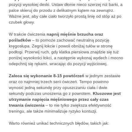
pozycji wysokiej deski. Ustaw dłonie nieco szerzej niż barki, a
palce skieruj do przodu z delikatnym kątem na zewnątrz.
Ważne jest, aby całe ciało tworzyło prostą linię od stóp aż po
czubek głowy.
W trakcie ćwiczenia
napnij mięśnie brzucha oraz
pośladków
– to pomoże zachować neutralną pozycję
kręgosłupa. Zegnij łokcie i powoli obniżaj tułów w stronę
podłogi. Przerwij ruch, gdy klatka piersiowa znajdzie się tuż
poniżej wysokości łokci, a następnie wykonaj wydech i mocno
odepchnij się rękami, wracając do pozycji wyjściowej.
Zaleca się wykonanie 8-15 powtórzeń
w jednym zestawie
oraz co najmniej trzech serii ćwiczeń. Tempo powinno
wynosić jedną sekundę przy opuszczaniu ciała i dwie
sekundy podczas unoszenia go z powrotem.
Kluczowe jest
utrzymanie napięcia mięśniowego przez cały czas
trwania ćwiczenia
– to nie tylko zwiększa efektywność
treningu, ale także minimalizuje ryzyko kontuzji.
Warto również unikać technicznych błędów, takich jak: