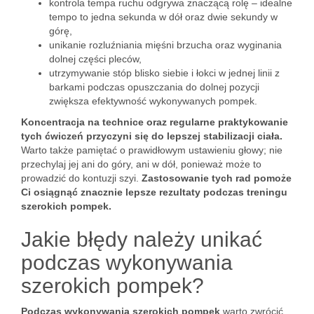
kontrola tempa ruchu odgrywa znaczącą rolę – idealne
tempo to jedna sekunda w dół oraz dwie sekundy w
górę,
unikanie rozluźniania mięśni brzucha oraz wyginania
dolnej części pleców,
utrzymywanie stóp blisko siebie i łokci w jednej linii z
barkami podczas opuszczania do dolnej pozycji
zwiększa efektywność wykonywanych pompek.
Koncentracja na technice oraz regularne praktykowanie
tych ćwiczeń przyczyni się do lepszej stabilizacji ciała.
Warto także pamiętać o prawidłowym ustawieniu głowy; nie
przechylaj jej ani do góry, ani w dół, ponieważ może to
prowadzić do kontuzji szyi.
Zastosowanie tych rad pomoże
Ci osiągnąć znacznie lepsze rezultaty podczas treningu
szerokich pompek.
Jakie błędy należy unikać
podczas wykonywania
szerokich pompek?
Podczas wykonywania szerokich pompek
warto zwrócić