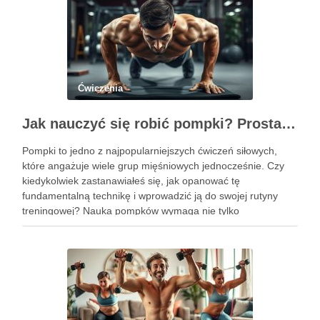
Ćwiczenia
Jak nauczyć się robić pompki? Prosta technika dla początkujących
Pompki to jedno z najpopularniejszych ćwiczeń siłowych,
które angażuje wiele grup mięśniowych jednocześnie. Czy
kiedykolwiek zastanawiałeś się, jak opanować tę
fundamentalną technikę i wprowadzić ją do swojej rutyny
treningowej? Nauka pompków wymaga nie tylko
determinacji, ale także zrozumienia poprawnej formy i
progresji, aby uniknąć kontuzji i osiągnąć zamierzone efekty.
Dzięki …