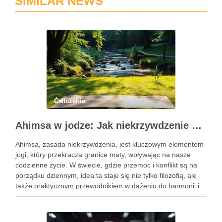
SIMILAR NEWS
Ćwiczenia
Ahimsa w jodze: Jak niekrzywdzenie wpływa na nasze życie?
Ahimsa, zasada niekrzywdzenia, jest kluczowym elementem
jogi, który przekracza granice maty, wpływając na nasze
codzienne życie. W świecie, gdzie przemoc i konflikt są na
porządku dziennym, idea ta staje się nie tylko filozofią, ale
także praktycznym przewodnikiem w dążeniu do harmonii i
pokoju. Ahimsa uczy nas szacunku do siebie i …