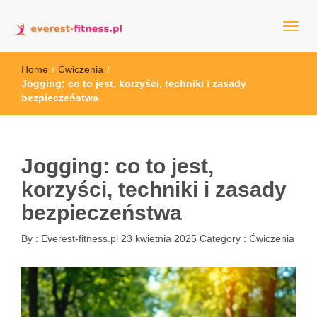
everest-fitness.pl
Home
/
Ćwiczenia
/
Jogging: co to jest, korzyści, techniki i zasady
bezpieczeństwa
Jogging: co to jest,
korzyści, techniki i zasady
bezpieczeństwa
By :
Everest-fitness.pl
23 kwietnia 2025
Category :
Ćwiczenia