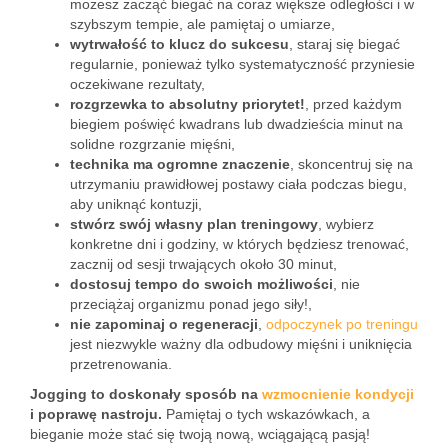
możesz zacząć biegać na coraz większe odległości i w
szybszym tempie, ale pamiętaj o umiarze,
wytrwałość to klucz do sukcesu
, staraj się biegać
regularnie, ponieważ tylko systematyczność przyniesie
oczekiwane rezultaty,
rozgrzewka to absolutny priorytet!
, przed każdym
biegiem poświęć kwadrans lub dwadzieścia minut na
solidne rozgrzanie mięśni,
technika ma ogromne znaczenie
, skoncentruj się na
utrzymaniu prawidłowej postawy ciała podczas biegu,
aby uniknąć kontuzji,
stwórz swój własny plan treningowy
, wybierz
konkretne dni i godziny, w których będziesz trenować,
zacznij od sesji trwających około 30 minut,
dostosuj tempo do swoich możliwości
, nie
przeciążaj organizmu ponad jego siły!,
nie zapominaj o regeneracji
,
odpoczynek po treningu
jest niezwykle ważny dla odbudowy mięśni i uniknięcia
przetrenowania.
Jogging to doskonały sposób na
wzmocnienie kondycji
i poprawę nastroju.
Pamiętaj o tych wskazówkach, a
bieganie może stać się twoją nową, wciągającą pasją!