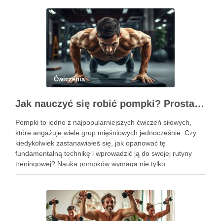
Ćwiczenia
Jak nauczyć się robić pompki? Prosta technika dla początkujących
Pompki to jedno z najpopularniejszych ćwiczeń siłowych,
które angażuje wiele grup mięśniowych jednocześnie. Czy
kiedykolwiek zastanawiałeś się, jak opanować tę
fundamentalną technikę i wprowadzić ją do swojej rutyny
treningowej? Nauka pompków wymaga nie tylko
determinacji, ale także zrozumienia poprawnej formy i
progresji, aby uniknąć kontuzji i osiągnąć zamierzone efekty.
Dzięki …