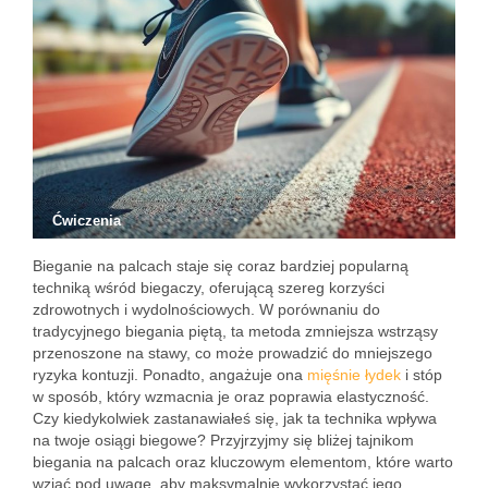
Ćwiczenia
Bieganie na palcach staje się coraz bardziej popularną
techniką wśród biegaczy, oferującą szereg korzyści
zdrowotnych i wydolnościowych. W porównaniu do
tradycyjnego biegania piętą, ta metoda zmniejsza wstrząsy
przenoszone na stawy, co może prowadzić do mniejszego
ryzyka kontuzji. Ponadto, angażuje ona
mięśnie łydek
i stóp
w sposób, który wzmacnia je oraz poprawia elastyczność.
Czy kiedykolwiek zastanawiałeś się, jak ta technika wpływa
na twoje osiągi biegowe? Przyjrzyjmy się bliżej tajnikom
biegania na palcach oraz kluczowym elementom, które warto
wziąć pod uwagę, aby maksymalnie wykorzystać jego