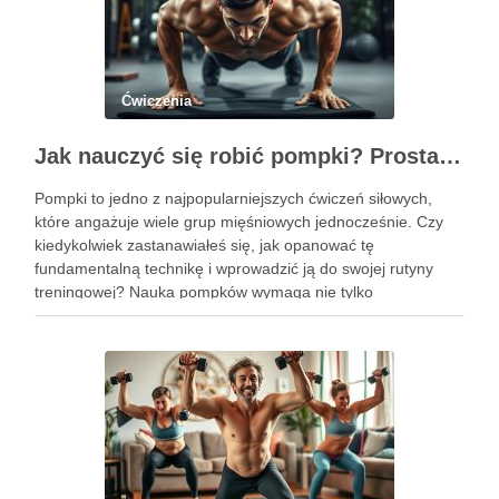
Ćwiczenia
Jak nauczyć się robić pompki? Prosta technika dla początkujących
Pompki to jedno z najpopularniejszych ćwiczeń siłowych,
które angażuje wiele grup mięśniowych jednocześnie. Czy
kiedykolwiek zastanawiałeś się, jak opanować tę
fundamentalną technikę i wprowadzić ją do swojej rutyny
treningowej? Nauka pompków wymaga nie tylko
determinacji, ale także zrozumienia poprawnej formy i
progresji, aby uniknąć kontuzji i osiągnąć zamierzone efekty.
Dzięki …