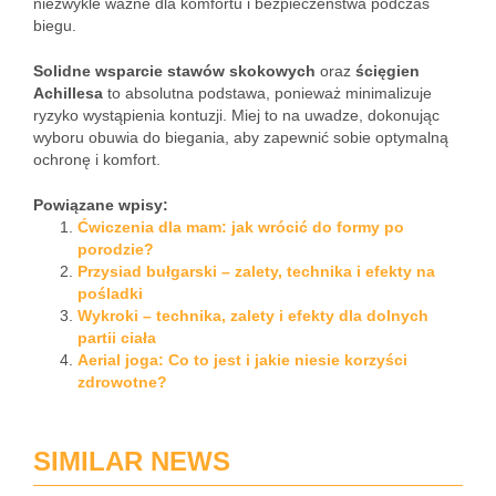
niezwykle ważne dla komfortu i bezpieczeństwa podczas
biegu.
Solidne wsparcie stawów skokowych
oraz
ścięgien
Achillesa
to absolutna podstawa, ponieważ minimalizuje
ryzyko wystąpienia kontuzji. Miej to na uwadze, dokonując
wyboru obuwia do biegania, aby zapewnić sobie optymalną
ochronę i komfort.
Powiązane wpisy:
Ćwiczenia dla mam: jak wrócić do formy po
porodzie?
Przysiad bułgarski – zalety, technika i efekty na
pośladki
Wykroki – technika, zalety i efekty dla dolnych
partii ciała
Aerial joga: Co to jest i jakie niesie korzyści
zdrowotne?
SIMILAR NEWS