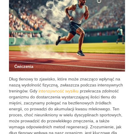
Ćwiczenia
Dług tlenowy to zjawisko, które może znacząco wpłynąć na
naszą wydolność fizyczną, zwłaszcza podczas intensywnych
treningów. Gdy
intensywność wysiłku
przekracza zdolność
organizmu do dostarczenia wystarczającej ilości tlenu do
mięśni, zaczynamy polegać na beztlenowych źródłach
energii, co prowadzi do akumulacji kwasu mlekowego. Ten
proces, choć nieunikniony w wielu dyscyplinach sportowych,
może prowadzić do przewlekłego zmęczenia, a także
wymaga odpowiednich metod regeneracji. Zrozumienie, jak
dług tlenowy wpływa na nasz organizm, jest kluczowe dla