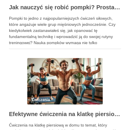
Jak nauczyć się robić pompki? Prosta technika dla początkujących
Pompki to jedno z najpopularniejszych ćwiczeń siłowych,
które angażuje wiele grup mięśniowych jednocześnie. Czy
kiedykolwiek zastanawiałeś się, jak opanować tę
fundamentalną technikę i wprowadzić ją do swojej rutyny
treningowej? Nauka pompków wymaga nie tylko
determinacji, ale także zrozumienia poprawnej formy i
progresji, aby uniknąć kontuzji i osiągnąć zamierzone efekty.
Dzięki …
Ćwiczenia
Efektywne ćwiczenia na klatkę piersiową w domu – przewodnik po treningu
Ćwiczenia na klatkę piersiową w domu to temat, który