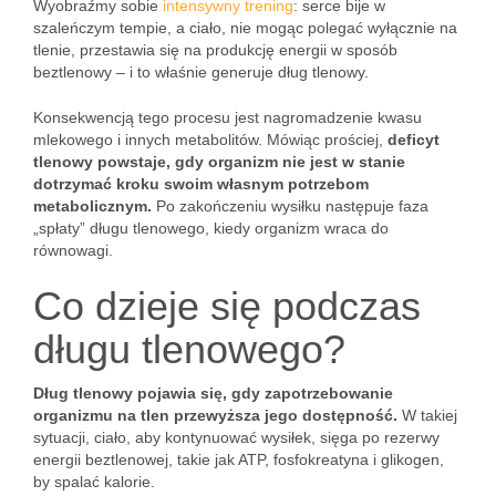
Wyobraźmy sobie
intensywny trening
: serce bije w
szaleńczym tempie, a ciało, nie mogąc polegać wyłącznie na
tlenie, przestawia się na produkcję energii w sposób
beztlenowy – i to właśnie generuje dług tlenowy.
Konsekwencją tego procesu jest nagromadzenie kwasu
mlekowego i innych metabolitów. Mówiąc prościej,
deficyt
tlenowy powstaje, gdy organizm nie jest w stanie
dotrzymać kroku swoim własnym potrzebom
metabolicznym.
Po zakończeniu wysiłku następuje faza
„spłaty” długu tlenowego, kiedy organizm wraca do
równowagi.
Co dzieje się podczas
długu tlenowego?
Dług tlenowy pojawia się, gdy zapotrzebowanie
organizmu na tlen przewyższa jego dostępność.
W takiej
sytuacji, ciało, aby kontynuować wysiłek, sięga po rezerwy
energii beztlenowej, takie jak ATP, fosfokreatyna i glikogen,
by spalać kalorie.