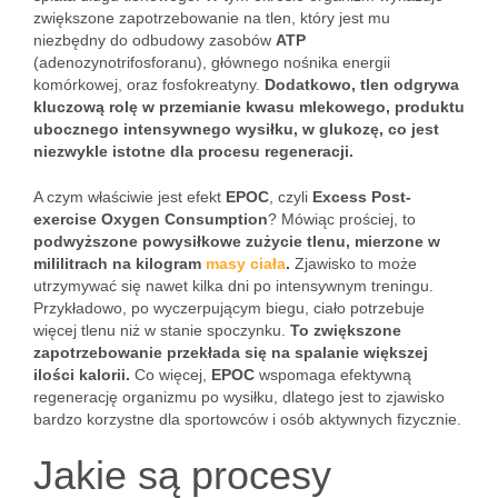
zwiększone zapotrzebowanie na tlen, który jest mu
niezbędny do odbudowy zasobów
ATP
(adenozynotrifosforanu), głównego nośnika energii
komórkowej, oraz fosfokreatyny.
Dodatkowo, tlen odgrywa
kluczową rolę w przemianie kwasu mlekowego, produktu
ubocznego intensywnego wysiłku, w glukozę, co jest
niezwykle istotne dla procesu regeneracji.
A czym właściwie jest efekt
EPOC
, czyli
Excess Post-
exercise Oxygen Consumption
? Mówiąc prościej, to
podwyższone powysiłkowe zużycie tlenu, mierzone w
mililitrach na kilogram
masy ciała
.
Zjawisko to może
utrzymywać się nawet kilka dni po intensywnym treningu.
Przykładowo, po wyczerpującym biegu, ciało potrzebuje
więcej tlenu niż w stanie spoczynku.
To zwiększone
zapotrzebowanie przekłada się na spalanie większej
ilości kalorii.
Co więcej,
EPOC
wspomaga efektywną
regenerację organizmu po wysiłku, dlatego jest to zjawisko
bardzo korzystne dla sportowców i osób aktywnych fizycznie.
Jakie są procesy