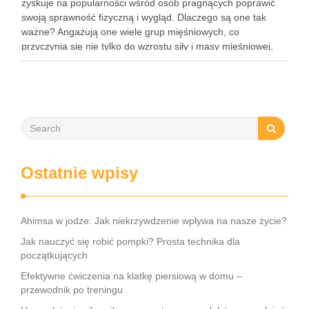
zyskuje na popularności wśród osób pragnących poprawić
swoją sprawność fizyczną i wygląd. Dlaczego są one tak
ważne? Angażują one wiele grup mięśniowych, co
przyczynia się nie tylko do wzrostu siły i masy mięśniowej,
ale także do poprawy postawy ciała oraz wydolności …
Ostatnie wpisy
Ahimsa w jodze: Jak niekrzywdzenie wpływa na nasze życie?
Jak nauczyć się robić pompki? Prosta technika dla
początkujących
Efektywne ćwiczenia na klatkę piersiową w domu –
przewodnik po treningu