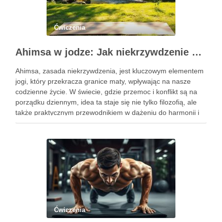
Ćwiczenia
Ahimsa w jodze: Jak niekrzywdzenie wpływa na nasze życie?
Ahimsa, zasada niekrzywdzenia, jest kluczowym elementem
jogi, który przekracza granice maty, wpływając na nasze
codzienne życie. W świecie, gdzie przemoc i konflikt są na
porządku dziennym, idea ta staje się nie tylko filozofią, ale
także praktycznym przewodnikiem w dążeniu do harmonii i
pokoju. Ahimsa uczy nas szacunku do siebie i …
Ćwiczenia