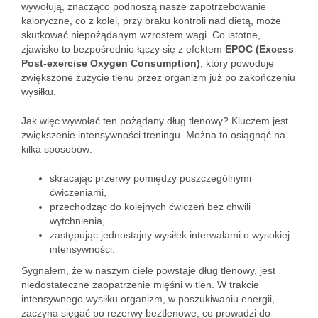
wywołują, znacząco podnoszą nasze zapotrzebowanie
kaloryczne, co z kolei, przy braku kontroli nad dietą, może
skutkować niepożądanym wzrostem wagi. Co istotne,
zjawisko to bezpośrednio łączy się z efektem
EPOC (Excess
Post-exercise Oxygen Consumption)
, który powoduje
zwiększone zużycie tlenu przez organizm już po zakończeniu
wysiłku.
Jak więc wywołać ten pożądany dług tlenowy? Kluczem jest
zwiększenie intensywności treningu. Można to osiągnąć na
kilka sposobów:
skracając przerwy pomiędzy poszczególnymi
ćwiczeniami,
przechodząc do kolejnych ćwiczeń bez chwili
wytchnienia,
zastępując jednostajny wysiłek interwałami o wysokiej
intensywności.
Sygnałem, że w naszym ciele powstaje dług tlenowy, jest
niedostateczne zaopatrzenie mięśni w tlen. W trakcie
intensywnego wysiłku organizm, w poszukiwaniu energii,
zaczyna sięgać po rezerwy beztlenowe, co prowadzi do