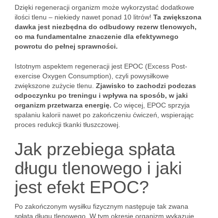
Dzięki regeneracji organizm może wykorzystać dodatkowe
ilości tlenu – niekiedy nawet ponad 10 litrów!
Ta zwiększona
dawka jest niezbędna do odbudowy rezerw tlenowych,
co ma fundamentalne znaczenie dla efektywnego
powrotu do pełnej sprawności.
Istotnym aspektem regeneracji jest EPOC (Excess Post-
exercise Oxygen Consumption), czyli powysiłkowe
zwiększone zużycie tlenu.
Zjawisko to zachodzi podczas
odpoczynku po treningu i wpływa na sposób, w jaki
organizm przetwarza energię.
Co więcej, EPOC sprzyja
spalaniu kalorii nawet po zakończeniu ćwiczeń, wspierając
proces redukcji tkanki tłuszczowej.
Jak przebiega spłata
długu tlenowego i jaki
jest efekt EPOC?
Po zakończonym wysiłku fizycznym następuje tak zwana
spłata długu tlenowego. W tym okresie organizm wykazuje