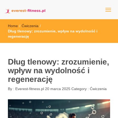
everest-fitness.pl
Home
/
Ćwiczenia
/
Dług tlenowy: zrozumienie, wpływ na wydolność i
regenerację
Dług tlenowy: zrozumienie,
wpływ na wydolność i
regenerację
By :
Everest-fitness.pl
20 marca 2025
Category :
Ćwiczenia